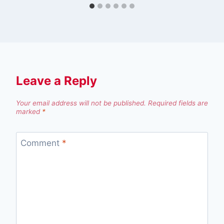
Leave a Reply
Your email address will not be published.
Required fields are
marked
*
Comment
*