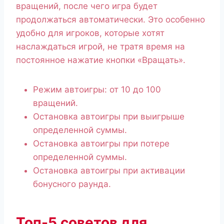
вращений, после чего игра будет
продолжаться автоматически. Это особенно
удобно для игроков, которые хотят
наслаждаться игрой, не тратя время на
постоянное нажатие кнопки «Вращать».
Режим автоигры: от 10 до 100
вращений.
Остановка автоигры при выигрыше
определенной суммы.
Остановка автоигры при потере
определенной суммы.
Остановка автоигры при активации
бонусного раунда.
Топ-5 советов для