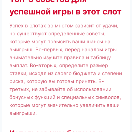
успешной игры в этот слот
Успех в слотах во многом зависит от удачи,
но существуют определенные советы,
которые могут повысить ваши шансы на
выигрыш. Во-первых, перед началом игры
внимательно изучите правила и таблицу
выплат. Во-вторых, определите размер
ставки, исходя из своего бюджета и степени
риска, которую вы готовы принять. В-
третьих, не забывайте об использовании
бонусных функций и специальных символов,
которые могут значительно увеличить ваши
выигрыши.