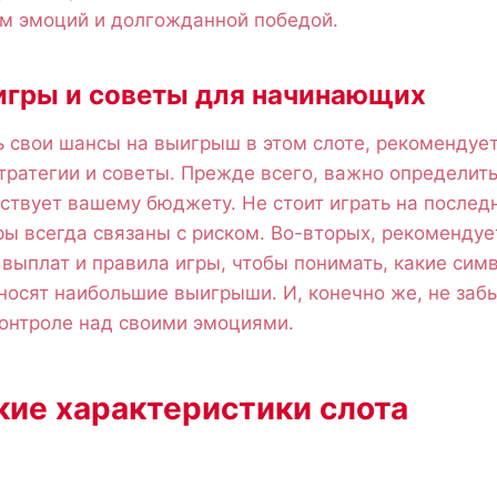
м эмоций и долгожданной победой.
игры и советы для начинающих
 свои шансы на выигрыш в этом слоте, рекомендует
ратегии и советы. Прежде всего, важно определить
ствует вашему бюджету. Не стоит играть на последн
ры всегда связаны с риском. Во-вторых, рекоменду
 выплат и правила игры, чтобы понимать, какие сим
осят наибольшие выигрыши. И, конечно же, не заб
контроле над своими эмоциями.
кие характеристики слота