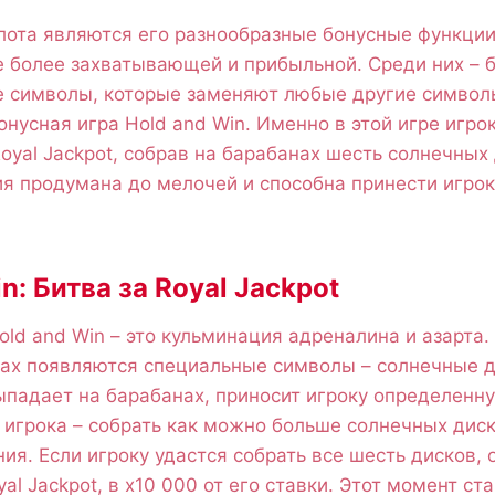
лота являются его разнообразные бонусные функции
е более захватывающей и прибыльной. Среди них – 
е символы, которые заменяют любые другие символы
бонусная игра Hold and Win. Именно в этой игре игро
oyal Jackpot, собрав на барабанах шесть солнечных
ия продумана до мелочей и способна принести игро
n: Битва за Royal Jackpot
old and Win – это кульминация адреналина и азарта.
нах появляются специальные символы – солнечные 
ыпадает на барабанах, приносит игроку определенн
игрока – собрать как можно больше солнечных диск
ия. Если игроку удастся собрать все шесть дисков, 
al Jackpot, в x10 000 от его ставки. Этот момент ст