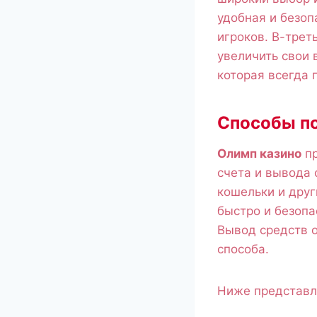
удобная и безоп
игроков. В-трет
увеличить свои 
которая всегда
Способы по
Олимп казино
пр
счета и вывода 
кошельки и дру
быстро и безопа
Вывод средств о
способа.
Ниже представл