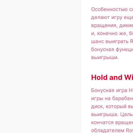
Особенностью с
делают игру ещ
вращения, дики
и, конечно же, 
шанс выиграть R
бонусная функц
выигрыши.
Hold and Wi
Бонусная игра H
игры на бараба
диск, который в
выигрыша. Цель 
кончатся вращен
обладателем Roy