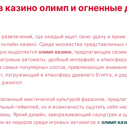
в казино олимп и огненные
 развлечений, где каждый ищет свою удачу и яркие
 онлайн-казино. Среди множества представленных 
дно выделяется
олимп казино
, предлагающее своим
игровые автоматы, удобный интерфейс и атмосферу
з самых популярных слотов, привлекающих внимани
т, погружающий в атмосферу древнего Египта, и д
 джекпот.
новленный мистической культурой фараонов, предла
льный геймплей, но и возможность ощутить себя н
овищ. Яркий дизайн, завораживающий саундтрек и 
им из лидеров среди игровых автоматов в
олимп каз