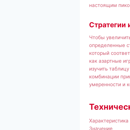
настоящим пико
Стратегии 
Чтобы увеличить
определенные ст
который соответ
как азартные иг
изучить таблицу
комбинации прин
умеренности и 
Техничес
Характеристика
Значение