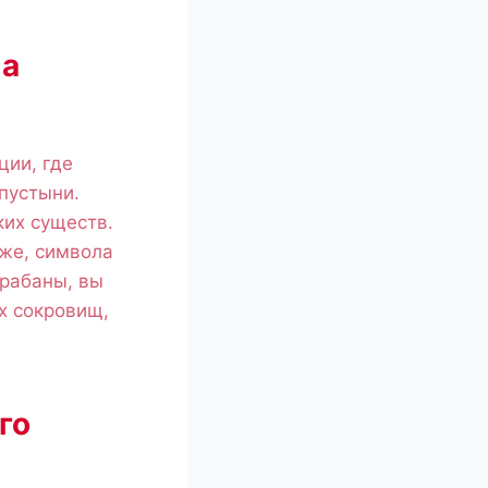
на
ции, где
пустыни.
ких существ.
 же, символа
арабаны, вы
х сокровищ,
го