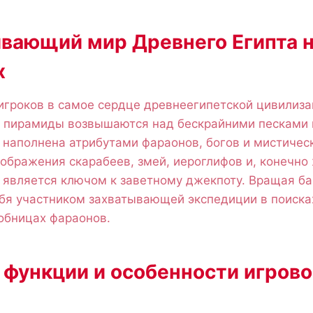
вающий мир Древнего Египта 
х
игроков в самое сердце древнеегипетской цивилиза
 пирамиды возвышаются над бескрайними песками 
наполнена атрибутами фараонов, богов и мистичес
ображения скарабеев, змей, иероглифов и, конечно
 является ключом к заветному джекпоту. Вращая б
ебя участником захватывающей экспедиции в поиска
обницах фараонов.
 функции и особенности игрово