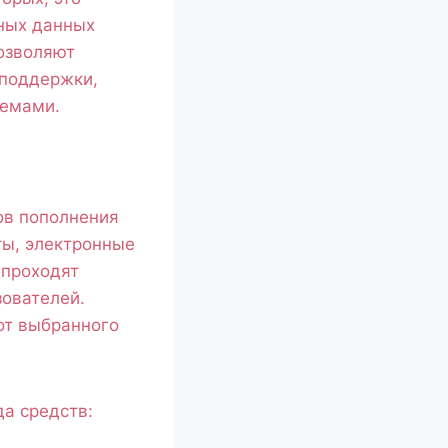
чных данных
позволяют
 поддержки,
лемами.
ов пополнения
ты, электронные
 проходят
зователей.
от выбранного
а средств: