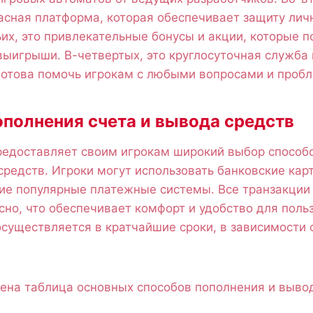
асная платформа, которая обеспечивает защиту ли
ьих, это привлекательные бонусы и акции, которые 
выигрыши. В-четвертых, это круглосуточная служба
 готова помочь игрокам с любыми вопросами и проб
полнения счета и вывода средств
едоставляет своим игрокам широкий выбор способ
средств. Игроки могут использовать банковские кар
гие популярные платежные системы. Все транзакции
сно, что обеспечивает комфорт и удобство для поль
существляется в кратчайшие сроки, в зависимости 
ена таблица основных способов пополнения и вывод