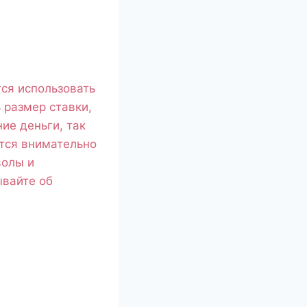
ся использовать
 размер ставки,
ие деньги, так
ется внимательно
волы и
ывайте об