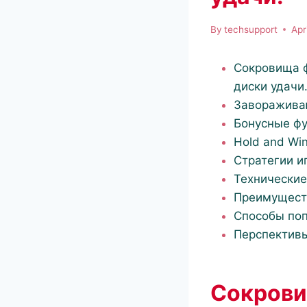
By
techsupport
Apr
Сокровища ф
диски удачи
Заворажива
Бонусные фу
Hold and Win
Стратегии и
Технические
Преимуществ
Способы поп
Перспективы
Сокрови