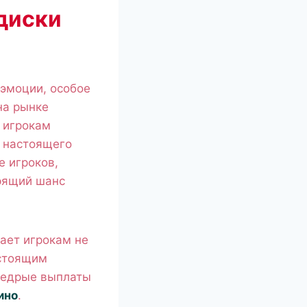
 диски
 эмоции, особое
на рынке
 игрокам
 настоящего
е игроков,
арящий шанс
гает игрокам не
астоящим
щедрые выплаты
ино
.