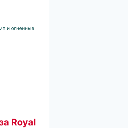
имп и огненные
за Royal