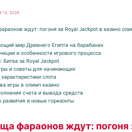
il 13, 2026
араонов ждут: погоня за Royal Jackpot в казино ол
.
ющий мир Древнего Египта на барабанах
нкции и особенности игрового процесса
: Битва за Royal Jackpot
гры и советы для начинающих
 характеристики слота
а игры в олимп казино
олнения счета и вывода средств
 развития и новые горизонты
ща фараонов ждут: погоня 