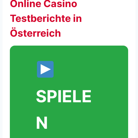
Online Casino
Testberichte in
Österreich
SPIELE
N