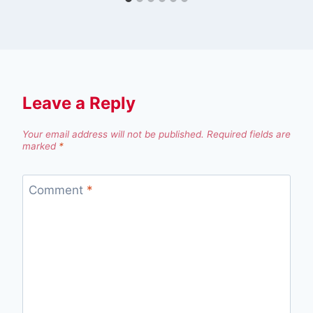
Leave a Reply
Your email address will not be published.
Required fields are
marked
*
Comment
*