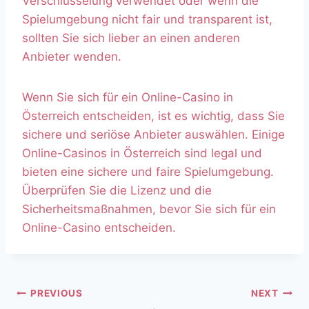
Verschlüsselung verwendet oder wenn die
Spielumgebung nicht fair und transparent ist,
sollten Sie sich lieber an einen anderen
Anbieter wenden.
Wenn Sie sich für ein Online-Casino in
Österreich entscheiden, ist es wichtig, dass Sie
sichere und seriöse Anbieter auswählen. Einige
Online-Casinos in Österreich sind legal und
bieten eine sichere und faire Spielumgebung.
Überprüfen Sie die Lizenz und die
Sicherheitsmaßnahmen, bevor Sie sich für ein
Online-Casino entscheiden.
PREVIOUS
NEXT