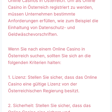
Online Casinos in Österreich. Um als Online
Casino in Österreich registriert zu werden,
müssen Unternehmen bestimmte
Anforderungen erfüllen, wie zum Beispiel die
Einhaltung von Datenschutz- und
Geldwäschevorschriften.
Wenn Sie nach einem Online Casino in
Österreich suchen, sollten Sie sich an die
folgenden Kriterien halten:
1. Lizenz: Stellen Sie sicher, dass das Online
Casino eine gültige Lizenz von der
Österreichischen Regierung besitzt.
2. Sicherheit: Stellen Sie sicher, dass das