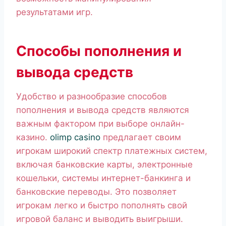
результатами игр.
Способы пополнения и
вывода средств
Удобство и разнообразие способов
пополнения и вывода средств являются
важным фактором при выборе онлайн-
казино.
olimp casino
предлагает своим
игрокам широкий спектр платежных систем,
включая банковские карты, электронные
кошельки, системы интернет-банкинга и
банковские переводы. Это позволяет
игрокам легко и быстро пополнять свой
игровой баланс и выводить выигрыши.