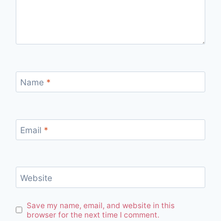
Name
*
Email
*
Website
Save my name, email, and website in this
browser for the next time I comment.