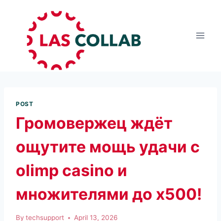
POST
Громовержец ждёт
ощутите мощь удачи с
olimp casino и
множителями до x500!
By
techsupport
April 13, 2026