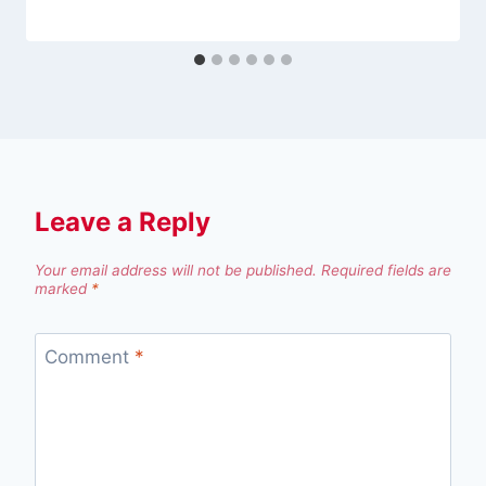
Leave a Reply
Your email address will not be published.
Required fields are
marked
*
Comment
*