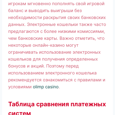
игрокам мгновенно пополнять свой игровой
баланс и выводить выигрыши без
необходимости раскрытия своих банковских
данных. Электронные кошельки также часто
предлагаются с более низкими комиссиями,
чем банковские карты. Важно отметить, что
некоторые онлайн-казино могут
ограничивать использование электронных
кошельков для получения определенных
бонусов и акций. Поэтому перед
использованием электронного кошелька
рекомендуется ознакомиться с правилами и
условиями
olimp casino
.
Таблица сравнения платежных
систем