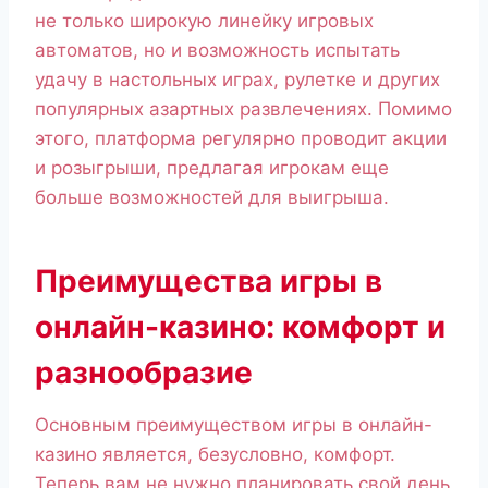
не только широкую линейку игровых
автоматов, но и возможность испытать
удачу в настольных играх, рулетке и других
популярных азартных развлечениях. Помимо
этого, платформа регулярно проводит акции
и розыгрыши, предлагая игрокам еще
больше возможностей для выигрыша.
Преимущества игры в
онлайн-казино: комфорт и
разнообразие
Основным преимуществом игры в онлайн-
казино является, безусловно, комфорт.
Теперь вам не нужно планировать свой день