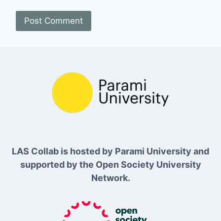
LAS Collab is hosted by Parami University and
supported by the Open Society University
Network.