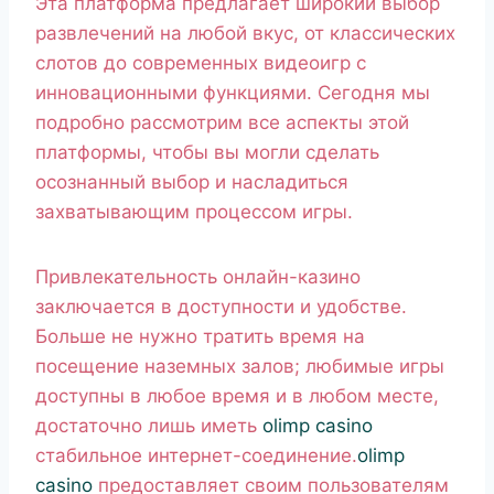
Эта платформа предлагает широкий выбор
развлечений на любой вкус, от классических
слотов до современных видеоигр с
инновационными функциями. Сегодня мы
подробно рассмотрим все аспекты этой
платформы, чтобы вы могли сделать
осознанный выбор и насладиться
захватывающим процессом игры.
Привлекательность онлайн-казино
заключается в доступности и удобстве.
Больше не нужно тратить время на
посещение наземных залов; любимые игры
доступны в любое время и в любом месте,
достаточно лишь иметь
olimp casino
стабильное интернет-соединение.
olimp
casino
предоставляет своим пользователям