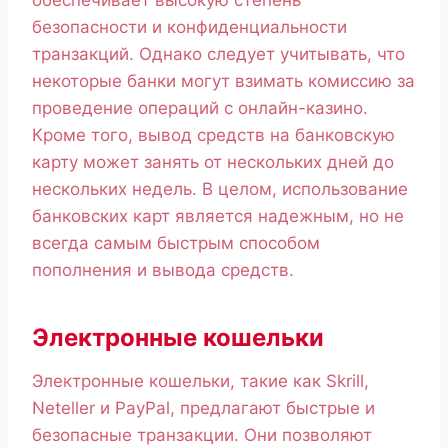
обеспечивает высокую степень
безопасности и конфиденциальности
транзакций. Однако следует учитывать, что
некоторые банки могут взимать комиссию за
проведение операций с онлайн-казино.
Кроме того, вывод средств на банковскую
карту может занять от нескольких дней до
нескольких недель. В целом, использование
банковских карт является надежным, но не
всегда самым быстрым способом
пополнения и вывода средств.
Электронные кошельки
Электронные кошельки, такие как Skrill,
Neteller и PayPal, предлагают быстрые и
безопасные транзакции. Они позволяют