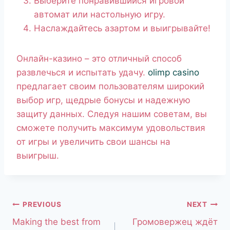
Выберите понравившийся игровой
автомат или настольную игру.
Наслаждайтесь азартом и выигрывайте!
Онлайн-казино – это отличный способ
развлечься и испытать удачу.
olimp casino
предлагает своим пользователям широкий
выбор игр, щедрые бонусы и надежную
защиту данных. Следуя нашим советам, вы
сможете получить максимум удовольствия
от игры и увеличить свои шансы на
выигрыш.
PREVIOUS
NEXT
Making the best from
Громовержец ждёт