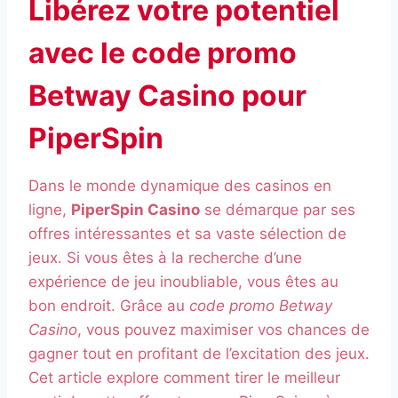
Libérez votre potentiel
avec le code promo
Betway Casino pour
PiperSpin
Dans le monde dynamique des casinos en
ligne,
PiperSpin Casino
se démarque par ses
offres intéressantes et sa vaste sélection de
jeux. Si vous êtes à la recherche d’une
expérience de jeu inoubliable, vous êtes au
bon endroit. Grâce au
code promo Betway
Casino
, vous pouvez maximiser vos chances de
gagner tout en profitant de l’excitation des jeux.
Cet article explore comment tirer le meilleur