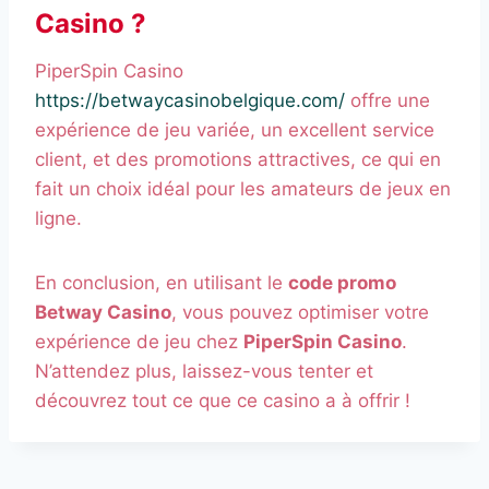
Casino ?
PiperSpin Casino
https://betwaycasinobelgique.com/
offre une
expérience de jeu variée, un excellent service
client, et des promotions attractives, ce qui en
fait un choix idéal pour les amateurs de jeux en
ligne.
En conclusion, en utilisant le
code promo
Betway Casino
, vous pouvez optimiser votre
expérience de jeu chez
PiperSpin Casino
.
N’attendez plus, laissez-vous tenter et
découvrez tout ce que ce casino a à offrir !