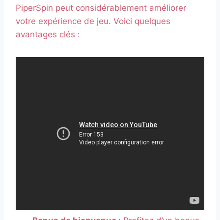
PiperSpin peut considérablement améliorer
votre expérience de jeu. Voici quelques
avantages clés :