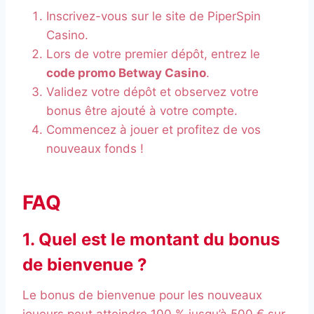
Inscrivez-vous sur le site de PiperSpin
Casino.
Lors de votre premier dépôt, entrez le
code promo Betway Casino
.
Validez votre dépôt et observez votre
bonus être ajouté à votre compte.
Commencez à jouer et profitez de vos
nouveaux fonds !
FAQ
1. Quel est le montant du bonus
de bienvenue ?
Le bonus de bienvenue pour les nouveaux