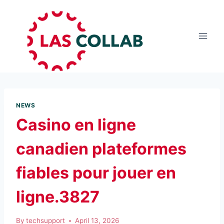
NEWS
Casino en ligne
canadien plateformes
fiables pour jouer en
ligne.3827
By
techsupport
April 13, 2026