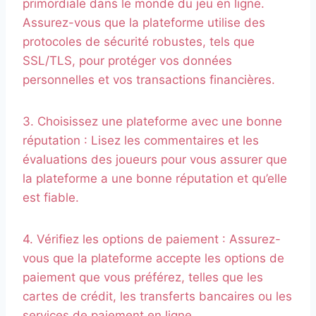
primordiale dans le monde du jeu en ligne.
Assurez-vous que la plateforme utilise des
protocoles de sécurité robustes, tels que
SSL/TLS, pour protéger vos données
personnelles et vos transactions financières.
3. Choisissez une plateforme avec une bonne
réputation : Lisez les commentaires et les
évaluations des joueurs pour vous assurer que
la plateforme a une bonne réputation et qu’elle
est fiable.
4. Vérifiez les options de paiement : Assurez-
vous que la plateforme accepte les options de
paiement que vous préférez, telles que les
cartes de crédit, les transferts bancaires ou les
services de paiement en ligne.