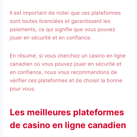
Il est important de noter que ces plateformes
sont toutes licenciées et garantissent les
paiements, ce qui signifie que vous pouvez
jouer en sécurité et en confiance.
En résumé, si vous cherchez un casino en ligne
canadien où vous pouvez jouer en sécurité et
en confiance, nous vous recommandons de
vérifier ces plateformes et de choisir la bonne
pour vous.
Les meilleures plateformes
de casino en ligne canadien