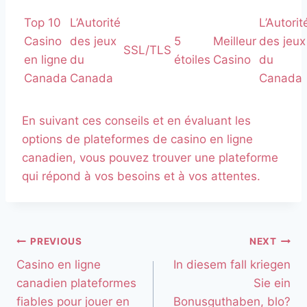
Top 10
L’Autorité
L’Autorit
Casino
des jeux
5
Meilleur
des jeux
SSL/TLS
en ligne
du
étoiles
Casino
du
Canada
Canada
Canada
En suivant ces conseils et en évaluant les
options de plateformes de casino en ligne
canadien, vous pouvez trouver une plateforme
qui répond à vos besoins et à vos attentes.
PREVIOUS
NEXT
Casino en ligne
In diesem fall kriegen
canadien plateformes
Sie ein
fiables pour jouer en
Bonusguthaben, blo?