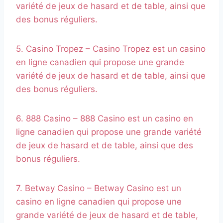
variété de jeux de hasard et de table, ainsi que
des bonus réguliers.
5. Casino Tropez – Casino Tropez est un casino
en ligne canadien qui propose une grande
variété de jeux de hasard et de table, ainsi que
des bonus réguliers.
6. 888 Casino – 888 Casino est un casino en
ligne canadien qui propose une grande variété
de jeux de hasard et de table, ainsi que des
bonus réguliers.
7. Betway Casino – Betway Casino est un
casino en ligne canadien qui propose une
grande variété de jeux de hasard et de table,