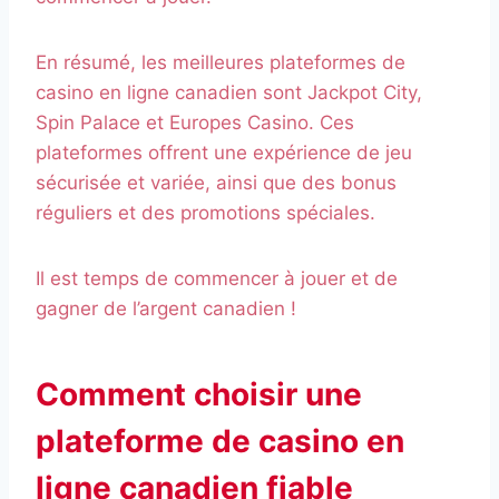
En résumé, les meilleures plateformes de
casino en ligne canadien sont Jackpot City,
Spin Palace et Europes Casino. Ces
plateformes offrent une expérience de jeu
sécurisée et variée, ainsi que des bonus
réguliers et des promotions spéciales.
Il est temps de commencer à jouer et de
gagner de l’argent canadien !
Comment choisir une
plateforme de casino en
ligne canadien fiable