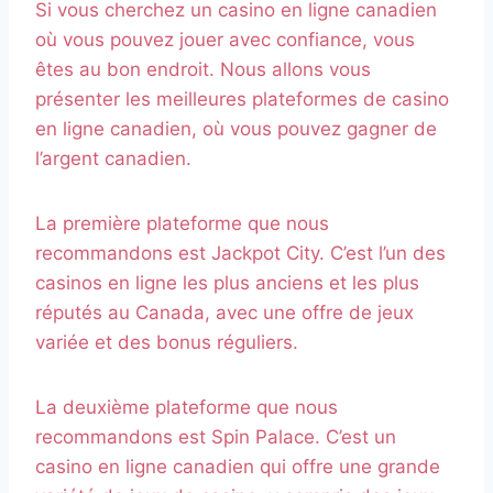
Si vous cherchez un casino en ligne canadien
où vous pouvez jouer avec confiance, vous
êtes au bon endroit. Nous allons vous
présenter les meilleures plateformes de casino
en ligne canadien, où vous pouvez gagner de
l’argent canadien.
La première plateforme que nous
recommandons est Jackpot City. C’est l’un des
casinos en ligne les plus anciens et les plus
réputés au Canada, avec une offre de jeux
variée et des bonus réguliers.
La deuxième plateforme que nous
recommandons est Spin Palace. C’est un
casino en ligne canadien qui offre une grande