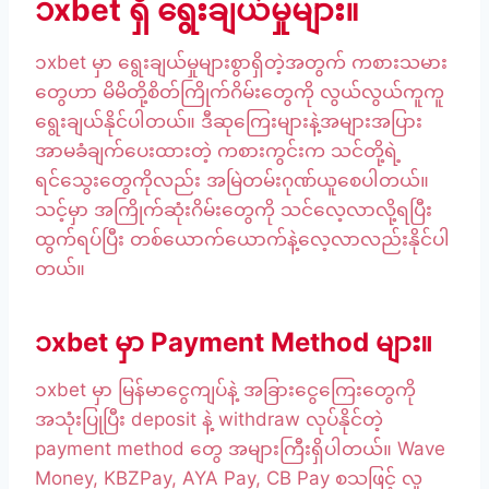
၁xbet ရှိ ရွေးချယ်မှုများ။
၁xbet မှာ ရွေးချယ်မှုများစွာရှိတဲ့အတွက် ကစားသမား
တွေဟာ မိမိတို့စိတ်ကြိုက်ဂိမ်းတွေကို လွယ်လွယ်ကူကူ
ရွေးချယ်နိုင်ပါတယ်။ ဒီဆုကြေးများနဲ့အများအပြား
အာမခံချက်ပေးထားတဲ့ ကစားကွင်းက သင်တို့ရဲ့
ရင်သွေးတွေကိုလည်း အမြဲတမ်းဂုဏ်ယူစေပါတယ်။
သင့်မှာ အကြိုက်ဆုံးဂိမ်းတွေကို သင်လေ့လာလို့ရပြီး
ထွက်ရပ်ပြီး တစ်ယောက်ယောက်နဲ့လေ့လာလည်းနိုင်ပါ
တယ်။
၁xbet မှာ Payment Method များ။
၁xbet မှာ မြန်မာငွေကျပ်နဲ့ အခြားငွေကြေးတွေကို
အသုံးပြုပြီး deposit နဲ့ withdraw လုပ်နိုင်တဲ့
payment method တွေ အများကြီးရှိပါတယ်။ Wave
Money, KBZPay, AYA Pay, CB Pay စသဖြင့် လူ