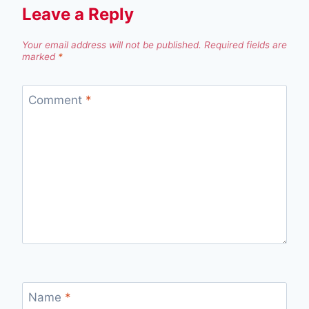
Leave a Reply
Your email address will not be published.
Required fields are
marked
*
Comment
*
Name
*