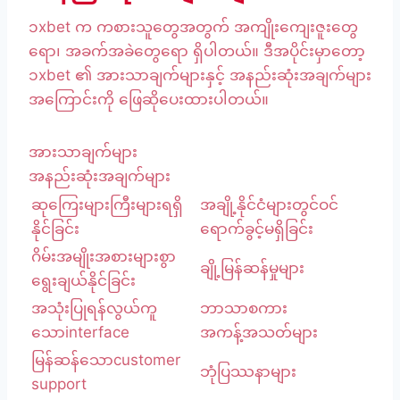
၁xbet က ကစားသူတွေအတွက် အကျိုးကျေးဇူးတွေ
ရော၊ အခက်အခဲတွေရော ရှိပါတယ်။ ဒီအပိုင်းမှာတော့
၁xbet ၏ အားသာချက်များနှင့် အနည်းဆုံးအချက်များ
အကြောင်းကို ဖြေဆိုပေးထားပါတယ်။
အားသာချက်များ
အနည်းဆုံးအချက်များ
ဆုကြေးများကြီးများရရှိ
အချို့နိုင်ငံများတွင်ဝင်
နိုင်ခြင်း
ရောက်ခွင့်မရှိခြင်း
ဂိမ်းအမျိုးအစားများစွာ
ချို့မြန်ဆန်မှုများ
ရွေးချယ်နိုင်ခြင်း
အသုံးပြုရန်လွယ်ကူ
ဘာသာစကား
သောinterface
အကန့်အသတ်များ
မြန်ဆန်သောcustomer
ဘုံပြဿနာများ
support