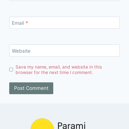
Email
*
Website
Save my name, email, and website in this
browser for the next time I comment.