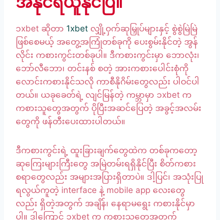
အနိုင်ရယူနိုင်ပြီ။
၁xbet ဆိုတာ
1xbet
လျှို့ဝှက်ဆုမြှုပ်များနှင့် စွဲစွဲမြဲမြဲ
ဖြစ်စေမယ့် အတွေ့အကြုံတစ်ခုကို ပေးစွမ်းနိုင်တဲ့ အွန်
လိုင်း ကစားကွင်းတစ်ခုပါ။ ဒီကစားကွင်းမှာ ဘောလုံး၊
ဘော်လီဘော၊ တင်းနစ် စတဲ့ အားကစားပေါင်းစုံကို
လောင်းကစားနိုင်သလို ကာစီနိုဂိမ်းတွေလည်း ပါဝင်ပါ
တယ်။ ယခုခေတ်ရဲ့ လျင်မြန်တဲ့ ကမ္ဘာမှာ ၁xbet က
ကစားသူတွေအတွက် ပိုပြီးအဆင်ပြေတဲ့ အခွင့်အလမ်း
တွေကို ဖန်တီးပေးထားပါတယ်။
ဒီကစားကွင်းရဲ့ ထူးခြားချက်တွေထဲက တစ်ခုကတော့
ဆုကြေးများကြီးတွေ အမြဲတမ်းရရှိနိုင်ပြီး စိတ်ကစား
စရာတွေလည်း အများအပြားရှိတာပဲ။ ဒါ့ပြင်၊ အသုံးပြု
ရလွယ်ကူတဲ့ interface နဲ့ mobile app လေးတွေ
လည်း ရှိတဲ့အတွက် အချိန်၊ နေရာမရွေး ကစားနိုင်မှာ
ပါ။ ဒါကြောင့် ၁xbet က ကစားသူတွေအတွက်