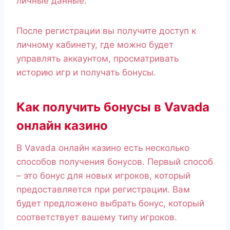
личные данные.
После регистрации вы получите доступ к
личному кабинету, где можно будет
управлять аккаунтом, просматривать
историю игр и получать бонусы.
Как получить бонусы в Vavada
онлайн казино
В Vavada онлайн казино есть несколько
способов получения бонусов. Первый способ
– это бонус для новых игроков, который
предоставляется при регистрации. Вам
будет предложено выбрать бонус, который
соответствует вашему типу игроков.