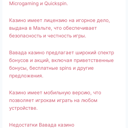
Microgaming и Quickspin.
Казино имеет лицензию на игорное дело,
выдана в Мальте, что обеспечивает
безопасность и честность игры.
Вавада казино предлагает широкий спектр
бонусов и акций, включая приветственные
бонусы, бесплатные spins и другие
предложения.
Казино имеет мобильную версию, что
позволяет игрокам играть на любом
устройстве.
Недостатки Вавада казино