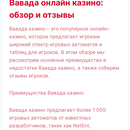
Вавада онлайн казино:
обзор и отзывы
Вавада казино – это популярное онлайн-
казино, которое предлагает игрокам
широкий спектр игровых автоматов и
таблиц для игроков. В этом обзоре мы
рассмотрим основные преимущества и
недостатки Вавада казино, а также соберем
отзывы игроков.
Преимущества Вавада казино
Вавада казино предлагает более 1 000
игровых автоматов от известных
разработчиков, таких как NetEnt,