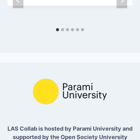
LAS Collab is hosted by Parami University and
supported by the Open Society University