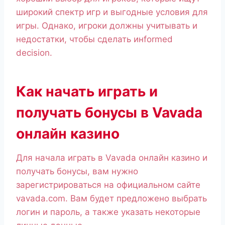
широкий спектр игр и выгодные условия для
игры. Однако, игроки должны учитывать и
недостатки, чтобы сделать инformed
decision.
Как начать играть и
получать бонусы в Vavada
онлайн казино
Для начала играть в Vavada онлайн казино и
получать бонусы, вам нужно
зарегистрироваться на официальном сайте
vavada.com. Вам будет предложено выбрать
логин и пароль, а также указать некоторые