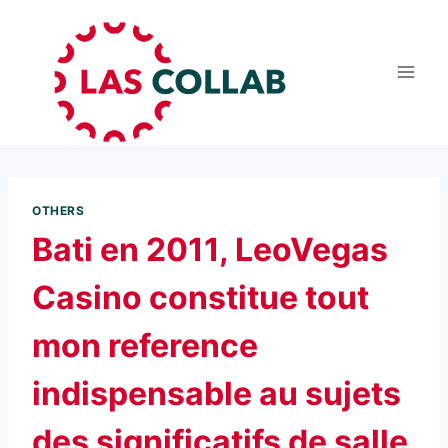
OTHERS
Bati en 2011, LeoVegas
Casino constitue tout
mon reference
indispensable au sujets
des significatifs de salle