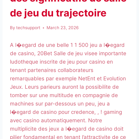
de jeu du trajectoire
By
techsupport
March 23, 2026
A l�egard de une belle 1 1 500 jeu a l�egard
de casino, 20Bet Salle de jeu visee importante
ludotheque inscrite de jeu pour casino en
tenant partenaires collaborateurs
remarquables par exemple NetEnt et Evolution
Jeux. Leurs parieurs auront la possibilite de
tomber sur une multitude en compagnie de
machines sur par-dessous un peu, jeu a
l�egard de casino pour credence, , ! gaming
avec casino automatiquement. Notre
multiplicite des jeux a l�egard de casino doit
pilier fondamental en tenant l’attractivite de ce