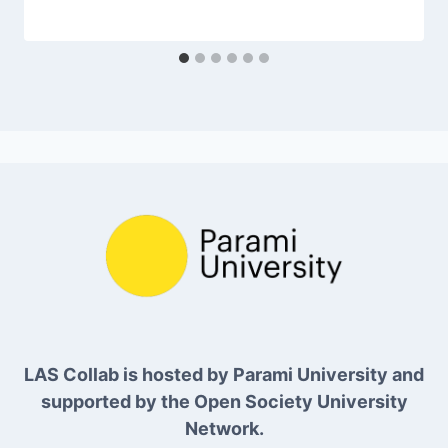
LAS Collab is hosted by Parami University and
supported by the Open Society University
Network.