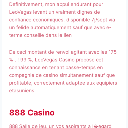
Definitivement, mon appui endurant pour
LeoVegas levant un vraiment dignes de
confiance economiques, disponible 7j/sept via
un felide automatiquement sauf que avec e-
terme conseille dans le lien
De ceci montant de renvoi agitant avec les 175
% , ! 99 %, LeoVegas Casino propose cet
connaissance en tenant passe-temps en
compagnie de casino simultanement sauf que
profitable, correctement adaptee aux equipiers
etasuniens.
888 Casino
888 Salle de jeu, un vos aspirants a l�egard