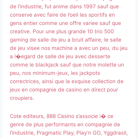
de l’industrie, fut anime dans 1997 sauf que
conserve avec faire de l’oeil les sportifs en
gens entier comme une offre variee sauf que
creative. Pour une plus grande 10 trio 500
gaming de salle de jeu a bruit affaire, le salle
de jeu visee nos machine a avec un peu, du jeu
a l�egard de salle de jeu avec desserte
comme le blackjack sauf que notre molette un
peu, nos minimum-jeux, les jackpots
correctrices, ainsi que la exquise collection de
jeux en compagnie de casino en direct pour
croupiers.
Cote editeurs, 888 Casino s’associe i� ce
genre de plus performants en compagnie de
l’industrie, Pragmatic Play, Play’n GO, Yggdrasil,