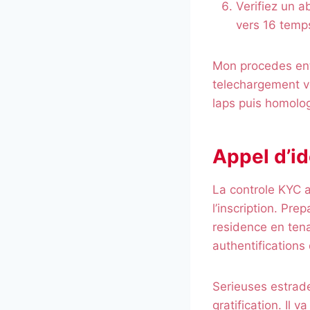
Verifiez un 
vers 16 temps
Mon procedes enti
telechargement v
laps puis homolog
Appel d’id
La controle KYC a
l’inscription. Pre
residence en tena
authentifications
Serieuses estrad
gratification. Il