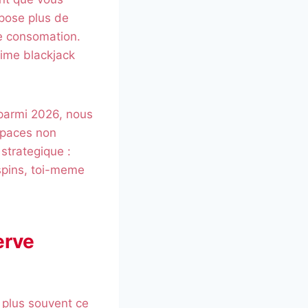
opose plus de
re consomation.
ime blackjack
 parmi 2026, nous
spaces non
strategique :
spins, toi-meme
erve
 plus souvent ce