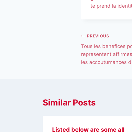
te prend la ident
PREVIOUS
Tous les benefices p
representent affirmes
les accoutumances d
Similar Posts
asa da
Listed below are some all