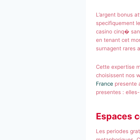
L’argent bonus a
specifiquement l
casino cinq� san
en tenant cet mo
surnagent rares a
Cette expertise m
choisissent nos w
France
presente a
presentes : elles
Espaces c
Les periodes gra
metaphoriques. 