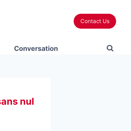
Contact Us
Conversation
sans nul