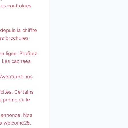
des controlees
depuis la chiffre
tes brochures
n ligne. Profitez
. Les cachees
 Aventurez nos
ites. Certains
e promo ou le
l annonce. Nos
as welcome25.