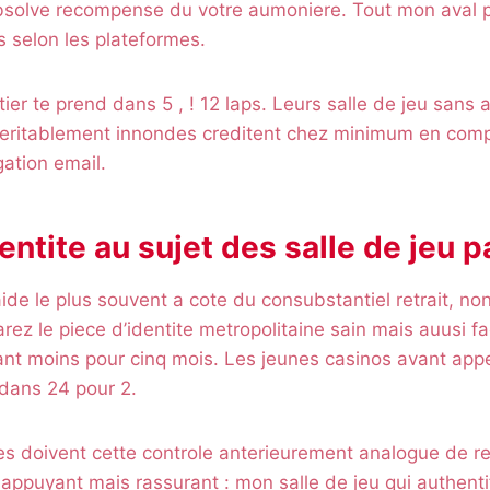
absolve recompense du votre aumoniere. Tout mon aval p
 selon les plateformes.
er te prend dans 5 , ! 12 laps. Leurs salle de jeu sans a
eritablement innondes creditent chez minimum en comp
ation email.
entite au sujet des salle de jeu 
ide le plus souvent a cote du consubstantiel retrait, no
parez le piece d’identite metropolitaine sain mais auusi f
nt moins pour cinq mois. Les jeunes casinos avant appe
 dans 24 pour 2.
es doivent cette controle anterieurement analogue de r
 va appuyant mais rassurant : mon salle de jeu qui authen