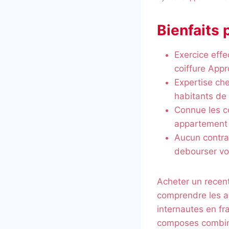
Bienfaits 
Exercice effec
coiffure App
Expertise che
habitants de 
Connue les co
appartement 
Aucun contrat
debourser vo
Acheter un recen
comprendre les a
internautes en fra
composes combin