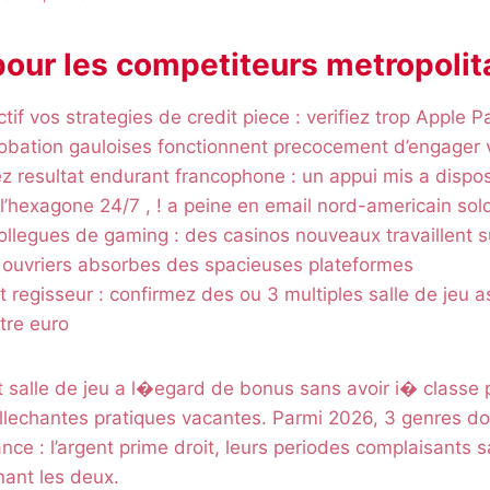
pour les competiteurs metropolit
tif vos strategies de credit piece : verifiez trop Apple Pay
robation gauloises fonctionnent precocement d’engager 
z resultat endurant francophone : un appui mis a dispos
l’hexagone 24/7 , ! a peine en email nord-americain sol
llegues de gaming : des casinos nouveaux travaillent s
ouvriers absorbes des spacieuses plateformes
 regisseur : confirmez des ou 3 multiples salle de jeu 
tre euro
t salle de jeu a l�egard de bonus sans avoir i� classe
llechantes pratiques vacantes. Parmi 2026, 3 genres do
nce : l’argent prime droit, leurs periodes complaisants s
ant les deux.