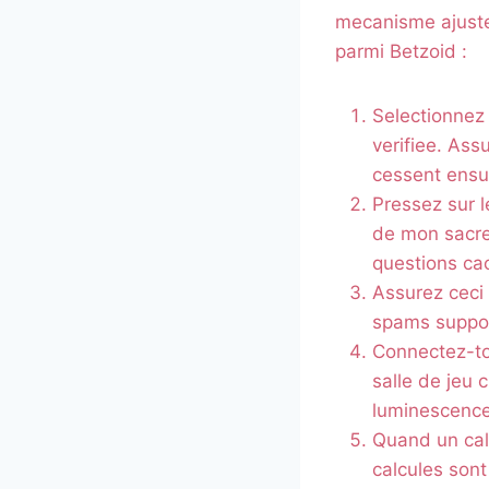
mecanisme ajuste
parmi Betzoid :
Selectionnez 
verifiee. Ass
cessent ensui
Pressez sur l
de mon sacre
questions ca
Assurez ceci
spams suppos
Connectez-to
salle de jeu 
luminescence
Quand un cal
calcules son