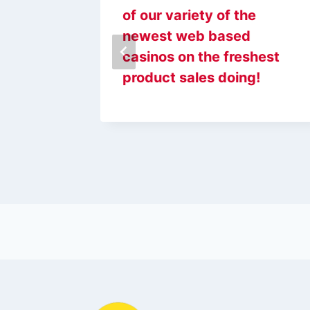
esempio
of our variety of the
le
newest web based
Presso
casinos on the freshest
espin
product sales doing!