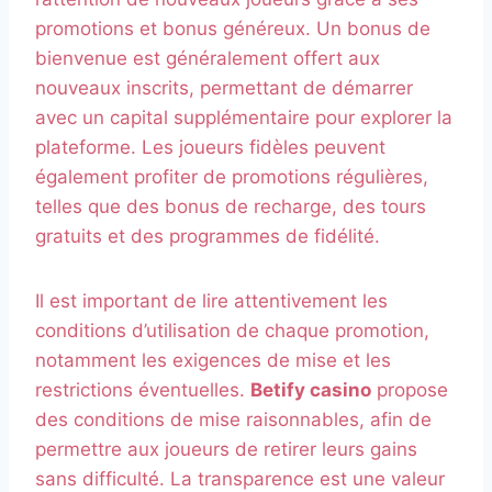
promotions et bonus généreux. Un bonus de
bienvenue est généralement offert aux
nouveaux inscrits, permettant de démarrer
avec un capital supplémentaire pour explorer la
plateforme. Les joueurs fidèles peuvent
également profiter de promotions régulières,
telles que des bonus de recharge, des tours
gratuits et des programmes de fidélité.
Il est important de lire attentivement les
conditions d’utilisation de chaque promotion,
notamment les exigences de mise et les
restrictions éventuelles.
Betify casino
propose
des conditions de mise raisonnables, afin de
permettre aux joueurs de retirer leurs gains
sans difficulté. La transparence est une valeur