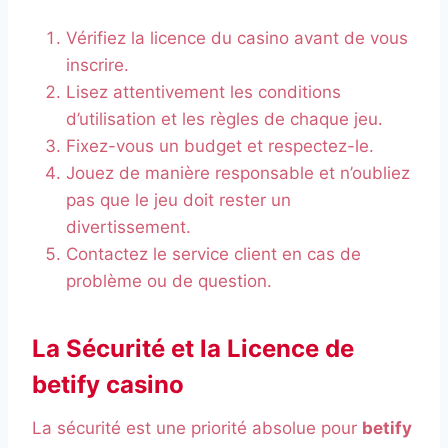
Vérifiez la licence du casino avant de vous
inscrire.
Lisez attentivement les conditions
d’utilisation et les règles de chaque jeu.
Fixez-vous un budget et respectez-le.
Jouez de manière responsable et n’oubliez
pas que le jeu doit rester un
divertissement.
Contactez le service client en cas de
problème ou de question.
La Sécurité et la Licence de
betify casino
La sécurité est une priorité absolue pour
betify