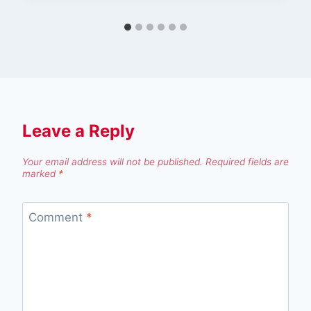
Leave a Reply
Your email address will not be published.
Required fields are
marked
*
Comment
*