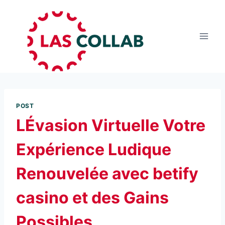
POST
LÉvasion Virtuelle Votre
Expérience Ludique
Renouvelée avec betify
casino et des Gains
Possibles