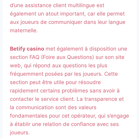
d’une assistance client multilingue est
également un atout important, car elle permet
aux joueurs de communiquer dans leur langue
maternelle.
Betify casino
met également à disposition une
section FAQ (Foire aux Questions) sur son site
web, qui répond aux questions les plus
fréquemment posées par les joueurs. Cette
section peut être utile pour résoudre
rapidement certains problèmes sans avoir à
contacter le service client. La transparence et
la communication sont des valeurs
fondamentales pour cet opérateur, qui s’engage
à établir une relation de confiance avec ses
joueurs.