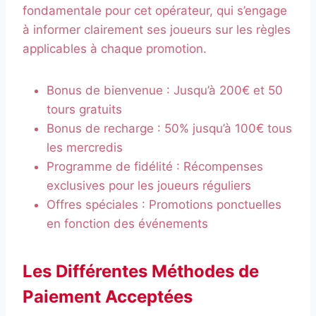
fondamentale pour cet opérateur, qui s’engage
à informer clairement ses joueurs sur les règles
applicables à chaque promotion.
Bonus de bienvenue : Jusqu’à 200€ et 50
tours gratuits
Bonus de recharge : 50% jusqu’à 100€ tous
les mercredis
Programme de fidélité : Récompenses
exclusives pour les joueurs réguliers
Offres spéciales : Promotions ponctuelles
en fonction des événements
Les Différentes Méthodes de
Paiement Acceptées