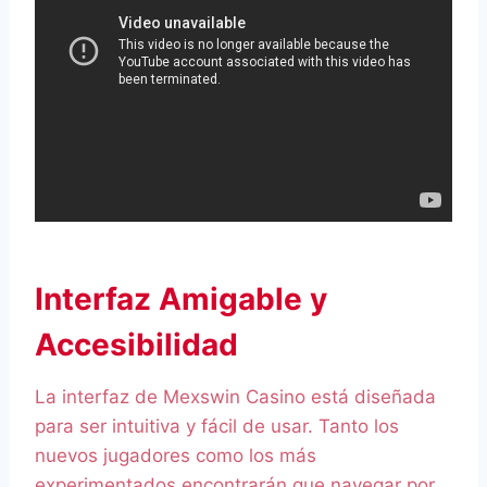
Interfaz Amigable y
Accesibilidad
La interfaz de Mexswin Casino está diseñada
para ser intuitiva y fácil de usar. Tanto los
nuevos jugadores como los más
experimentados encontrarán que navegar por