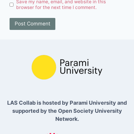
Save my name, email, and website in this
browser for the next time I comment.
LAS Collab is hosted by Parami University and
supported by the Open Society University
Network.