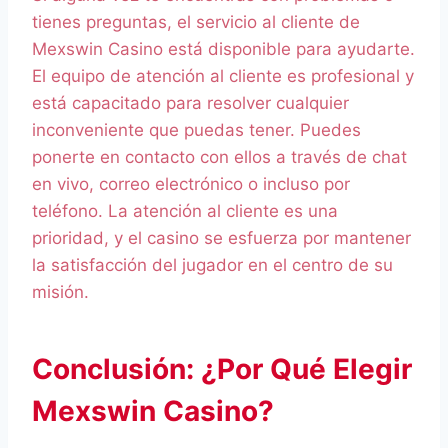
tienes preguntas, el servicio al cliente de
Mexswin Casino está disponible para ayudarte.
El equipo de atención al cliente es profesional y
está capacitado para resolver cualquier
inconveniente que puedas tener. Puedes
ponerte en contacto con ellos a través de chat
en vivo, correo electrónico o incluso por
teléfono. La atención al cliente es una
prioridad, y el casino se esfuerza por mantener
la satisfacción del jugador en el centro de su
misión.
Conclusión: ¿Por Qué Elegir
Mexswin Casino?