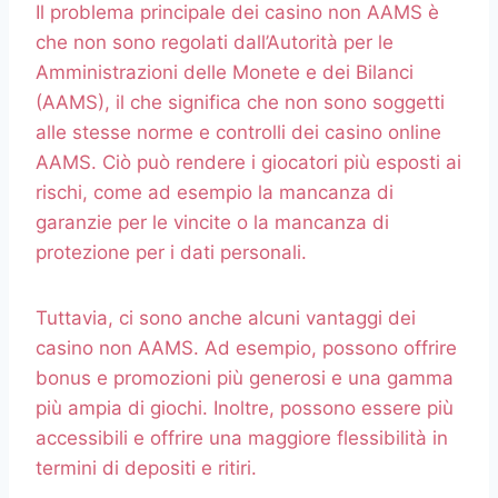
Il problema principale dei casino non AAMS è
che non sono regolati dall’Autorità per le
Amministrazioni delle Monete e dei Bilanci
(AAMS), il che significa che non sono soggetti
alle stesse norme e controlli dei casino online
AAMS. Ciò può rendere i giocatori più esposti ai
rischi, come ad esempio la mancanza di
garanzie per le vincite o la mancanza di
protezione per i dati personali.
Tuttavia, ci sono anche alcuni vantaggi dei
casino non AAMS. Ad esempio, possono offrire
bonus e promozioni più generosi e una gamma
più ampia di giochi. Inoltre, possono essere più
accessibili e offrire una maggiore flessibilità in
termini di depositi e ritiri.