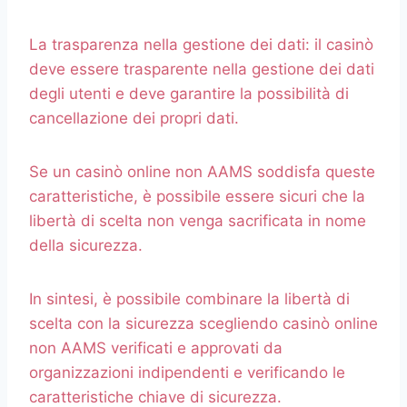
La trasparenza nella gestione dei dati: il casinò
deve essere trasparente nella gestione dei dati
degli utenti e deve garantire la possibilità di
cancellazione dei propri dati.
Se un casinò online non AAMS soddisfa queste
caratteristiche, è possibile essere sicuri che la
libertà di scelta non venga sacrificata in nome
della sicurezza.
In sintesi, è possibile combinare la libertà di
scelta con la sicurezza scegliendo casinò online
non AAMS verificati e approvati da
organizzazioni indipendenti e verificando le
caratteristiche chiave di sicurezza.