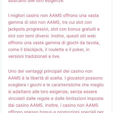
adattano alle loro esigenze.
I migliori casino non AAMS offrono una vasta
gamma di slot non AAMS, tra cui slot con
jackpots progressivi, slot con bonus gratuiti e
slot con temi diversi. Inoltre, questi siti web
offrono una vasta gamma di giochi da tavola,
come il blackjack, il roulette e il poker, in
versioni tradizionali e live.
Uno dei vantaggi principali dei casino non
AAMS è la libertà di scelta. I giocatori possono
scegliere i giochi e le caratteristiche che meglio
si adattano alle loro esigenze, senza essere
vincolati dalle regole e dalle limitazioni imposte
dai casino AAMS. Inoltre, i casino non AAMS
offrono spesso bonus e promozioni speciali per