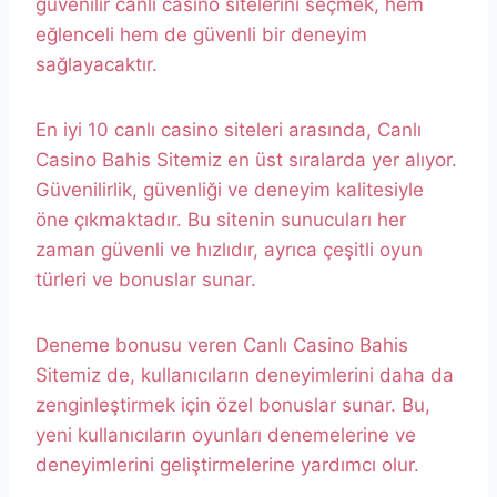
güvenilir canlı casino sitelerini seçmek, hem
eğlenceli hem de güvenli bir deneyim
sağlayacaktır.
En iyi 10 canlı casino siteleri arasında, Canlı
Casino Bahis Sitemiz en üst sıralarda yer alıyor.
Güvenilirlik, güvenliği ve deneyim kalitesiyle
öne çıkmaktadır. Bu sitenin sunucuları her
zaman güvenli ve hızlıdır, ayrıca çeşitli oyun
türleri ve bonuslar sunar.
Deneme bonusu veren Canlı Casino Bahis
Sitemiz de, kullanıcıların deneyimlerini daha da
zenginleştirmek için özel bonuslar sunar. Bu,
yeni kullanıcıların oyunları denemelerine ve
deneyimlerini geliştirmelerine yardımcı olur.