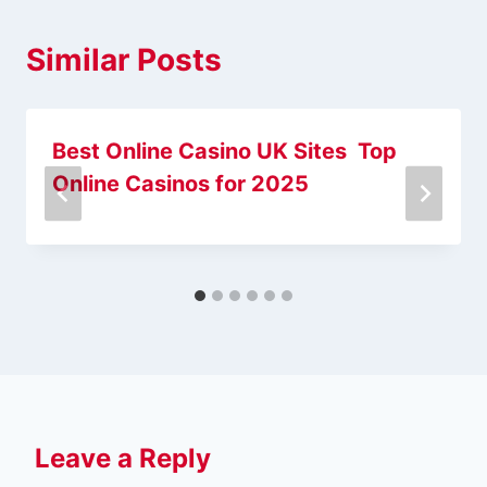
Similar Posts
Best Online Casino UK Sites ️ Top
Online Casinos for 2025 ️
Leave a Reply