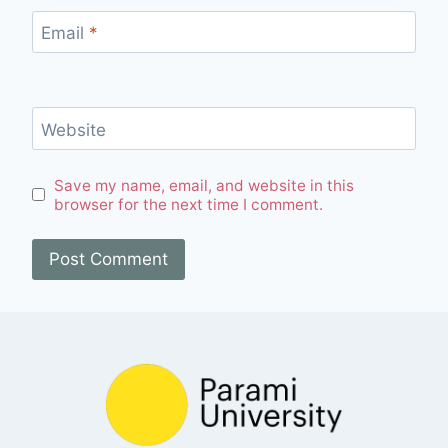
Email
*
Website
Save my name, email, and website in this
browser for the next time I comment.