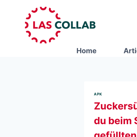
Home
Art
APK
Zuckersü
du beim 
gefüllten