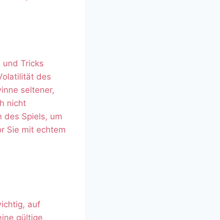
 und Tricks
olatilität des
inne seltener,
h nicht
n des Spiels, um
r Sie mit echtem
ichtig, auf
ine gültige