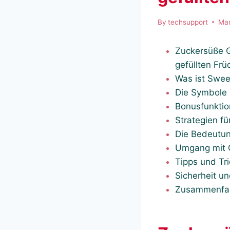
By
techsupport
Mar
Zuckersüße G
gefüllten Fr
Was ist Swe
Die Symbole 
Bonusfunkti
Strategien f
Die Bedeutun
Umgang mit 
Tipps und Tri
Sicherheit u
Zusammenfa