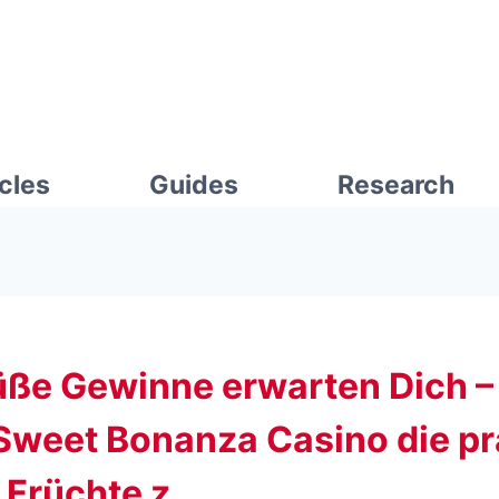
icles
Guides
Research
ße Gewinne erwarten Dich –
Sweet Bonanza Casino die pr
 Früchte z