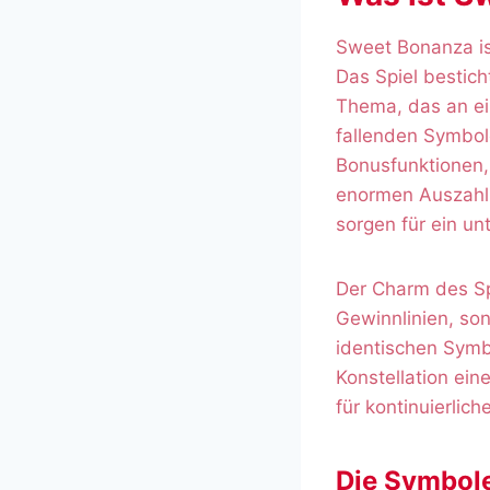
Sweet Bonanza is
Das Spiel bestic
Thema, das an ei
fallenden Symbol
Bonusfunktionen, 
enormen Auszahlu
sorgen für ein un
Der Charm des Spi
Gewinnlinien, s
identischen Symb
Konstellation ein
für kontinuierlic
Die Symbole