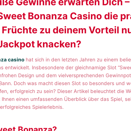
ße Gewinne erwarten Dich –
Sweet Bonanza Casino die pr
n Früchte zu deinem Vorteil n
Jackpot knacken?
za casino
hat sich in den letzten Jahren zu einem beli
ns entwickelt. Insbesondere der gleichnamige Slot “Swe
nfrohen Design und dem vielversprechenden Gewinnpote
n Bann. Doch was macht diesen Slot so besonders und w
en, erfolgreich zu sein? Dieser Artikel beleuchtet die 
 Ihnen einen umfassenden Überblick über das Spiel, se
erfolgreiches Spielerlebnis.
weet Bonanza?