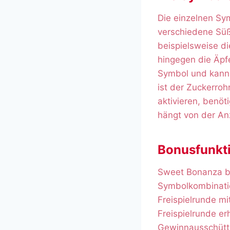
Die einzelnen Sym
verschiedene Süß
beispielsweise d
hingegen die Äpf
Symbol und kann 
ist der Zuckerroh
aktivieren, benöt
hängt von der Anz
Bonusfunkt
Sweet Bonanza b
Symbolkombinatio
Freispielrunde m
Freispielrunde er
Gewinnausschüttu