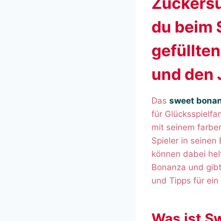
Zuckersü
du beim 
gefüllte
und den 
Das
sweet bonan
für Glücksspielfa
mit seinem farbe
Spieler in seine
können dabei helf
Bonanza und gibt
und Tipps für ein 
Was ist S