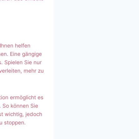
 Ihnen helfen
hen. Eine gängige
. Spielen Sie nur
verleiten, mehr zu
tion ermöglicht es
. So können Sie
t wichtig, jedoch
zu stoppen.