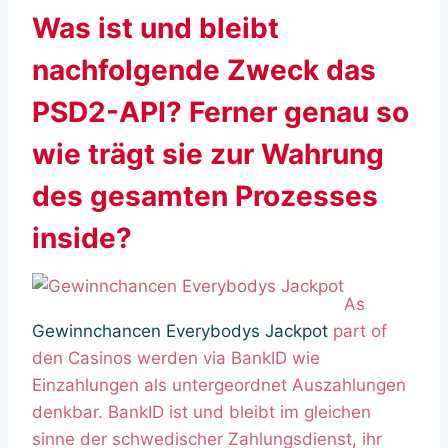
Was ist und bleibt
nachfolgende Zweck das
PSD2-API? Ferner genau so
wie trägt sie zur Wahrung
des gesamten Prozesses
inside?
As
Gewinnchancen Everybodys Jackpot
part of
den Casinos werden via BankID wie
Einzahlungen als untergeordnet Auszahlungen
denkbar. BankID ist und bleibt im gleichen
sinne der schwedischer Zahlungsdienst, ihr