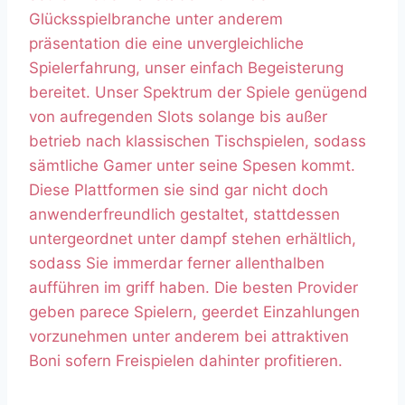
Glücksspielbranche unter anderem
präsentation die eine unvergleichliche
Spielerfahrung, unser einfach Begeisterung
bereitet. Unser Spektrum der Spiele genügend
von aufregenden Slots solange bis außer
betrieb nach klassischen Tischspielen, sodass
sämtliche Gamer unter seine Spesen kommt.
Diese Plattformen sie sind gar nicht doch
anwenderfreundlich gestaltet, stattdessen
untergeordnet unter dampf stehen erhältlich,
sodass Sie immerdar ferner allenthalben
aufführen im griff haben. Die besten Provider
geben parece Spielern, geerdet Einzahlungen
vorzunehmen unter anderem bei attraktiven
Boni sofern Freispielen dahinter profitieren.