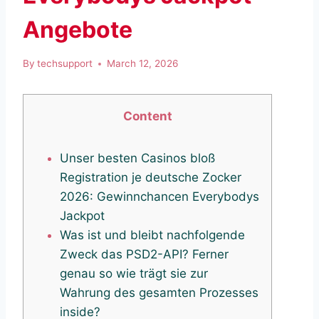
Angebote
By
techsupport
March 12, 2026
Content
Unser besten Casinos bloß
Registration je deutsche Zocker
2026: Gewinnchancen Everybodys
Jackpot
Was ist und bleibt nachfolgende
Zweck das PSD2-API? Ferner
genau so wie trägt sie zur
Wahrung des gesamten Prozesses
inside?