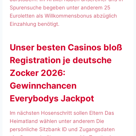
Spurensuche begeben unter anderem 25
Euroletten als Willkommensbonus abzüglich
Einzahlung benötigt.
Unser besten Casinos bloß
Registration je deutsche
Zocker 2026:
Gewinnchancen
Everybodys Jackpot
Im nächsten Hosenschritt sollen Eltern Das
Heimatland wählen unter anderem Die
persönliche Sitzbank ID und Zugangsdaten