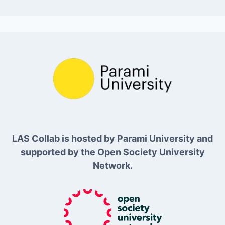
LAS Collab is hosted by Parami University and
supported by the Open Society University
Network.