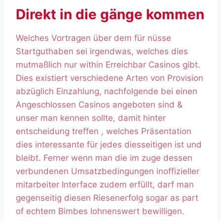
Direkt in die gänge kommen
Welches Vortragen über dem für nüsse
Startguthaben sei irgendwas, welches dies
mutmaßlich nur within Erreichbar Casinos gibt.
Dies existiert verschiedene Arten von Provision
abzüglich Einzahlung, nachfolgende bei einen
Angeschlossen Casinos angeboten sind &
unser man kennen sollte, damit hinter
entscheidung treffen , welches Präsentation
dies interessante für jedes diesseitigen ist und
bleibt. Ferner wenn man die im zuge dessen
verbundenen Umsatzbedingungen inoffizieller
mitarbeiter Interface zudem erfüllt, darf man
gegenseitig diesen Riesenerfolg sogar as part
of echtem Bimbes lohnenswert bewilligen.