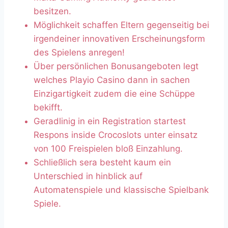
besitzen.
Möglichkeit schaffen Eltern gegenseitig bei
irgendeiner innovativen Erscheinungsform
des Spielens anregen!
Über persönlichen Bonusangeboten legt
welches Playio Casino dann in sachen
Einzigartigkeit zudem die eine Schüppe
bekifft.
Geradlinig in ein Registration startest
Respons inside Crocoslots unter einsatz
von 100 Freispielen bloß Einzahlung.
Schließlich sera besteht kaum ein
Unterschied in hinblick auf
Automatenspiele und klassische Spielbank
Spiele.