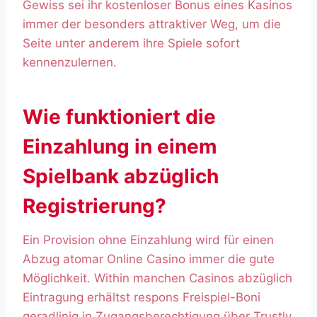
Gewiss sei ihr kostenloser Bonus eines Kasinos
immer der besonders attraktiver Weg, um die
Seite unter anderem ihre Spiele sofort
kennenzulernen.
Wie funktioniert die
Einzahlung in einem
Spielbank abzüglich
Registrierung?
Ein Provision ohne Einzahlung wird für einen
Abzug atomar Online Casino immer die gute
Möglichkeit. Within manchen Casinos abzüglich
Eintragung erhältst respons Freispiel-Boni
geradlinig in Zugangsberechtigung über Trustly