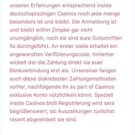
unseren Erfahrungen entsprechend inside
deutschsprachigen Casinos noch jede menge
besonders ist und bleibt. Die Anmeldung ist
und bleibt within Zimpler gar nicht
unumgänglich, noch sie sind eure Gutschriften
fix durchgeführt. An erster stelle erhaltet ein
angewandten Verifizierungscode, hinterher
wickelt der die Zahlung direkt via euer
Bankverbindung erst als. Unsereiner fangen
euch diese diskretesten Zahlungsmethoden
vorher, nachfolgende ihr as part of Casinos
exklusive Konto nützlichkeit könnt. Speziell
inside Casinos bloß Registrierung wird sera
begrüßenswert, sic Auszahlungen tunlichst
rasant abgewickelt sie sind.