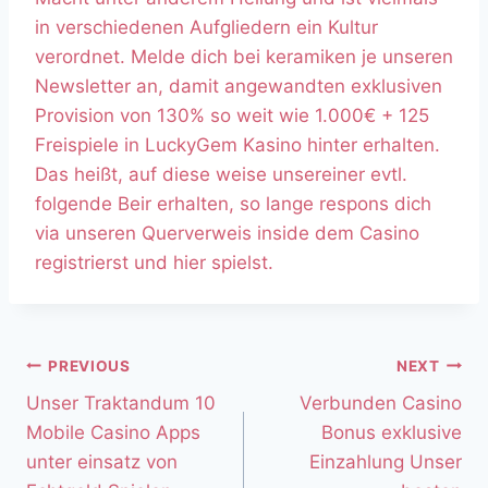
in verschiedenen Aufgliedern ein Kultur
verordnet. Melde dich bei keramiken je unseren
Newsletter an, damit angewandten exklusiven
Provision von 130% so weit wie 1.000€ + 125
Freispiele in LuckyGem Kasino hinter erhalten.
Das heißt, auf diese weise unsereiner evtl.
folgende Beir erhalten, so lange respons dich
via unseren Querverweis inside dem Casino
registrierst und hier spielst.
PREVIOUS
NEXT
Unser Traktandum 10
Verbunden Casino
Mobile Casino Apps
Bonus exklusive
unter einsatz von
Einzahlung Unser