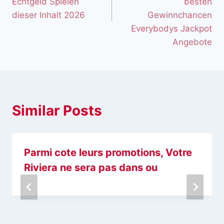
Echtgeld Spielen
besten
dieser Inhalt 2026
Gewinnchancen
Everybodys Jackpot
Angebote
Similar Posts
Parmi cote leurs promotions, Votre
Riviera ne sera pas dans ou