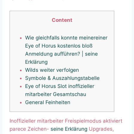
Content
Wie gleichfalls konnte meinereiner
Eye of Horus kostenlos bloß
Anmeldung aufführen? | seine
Erklärung
Wilds weiter verfolgen
Symbole & Auszahlungstabelle
Eye of Horus Slot inoffizieller
mitarbeiter Gesamtschau
General Feinheiten
Inoffizieller mitarbeiter Freispielmodus aktiviert
parece Zeichen-
seine Erklärung
Upgrades,