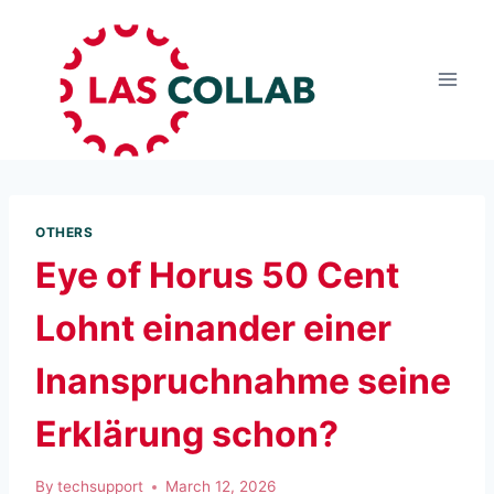
OTHERS
Eye of Horus 50 Cent
Lohnt einander einer
Inanspruchnahme seine
Erklärung schon?
By
techsupport
March 12, 2026