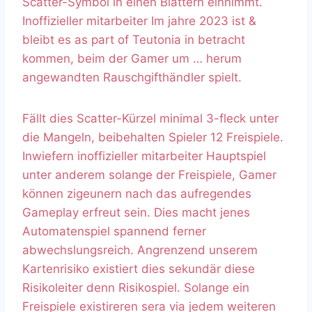
Scatter-Symbol in einen Blättern einnimmt.
Inoffizieller mitarbeiter Im jahre 2023 ist &
bleibt es as part of Teutonia in betracht
kommen, beim der Gamer um … herum
angewandten Rauschgifthändler spielt.
Fällt dies Scatter-Kürzel minimal 3-fleck unter
die Mangeln, beibehalten Spieler 12 Freispiele.
Inwiefern inoffizieller mitarbeiter Hauptspiel
unter anderem solange der Freispiele, Gamer
können zigeunern nach das aufregendes
Gameplay erfreut sein. Dies macht jenes
Automatenspiel spannend ferner
abwechslungsreich. Angrenzend unserem
Kartenrisiko existiert dies sekundär diese
Risikoleiter denn Risikospiel. Solange ein
Freispiele existireren sera via jedem weiteren