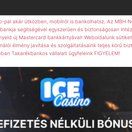
pal akár útközben, mobilról is bankolhatsz. Az MBH N
tbankja segítségével egyszerűen és biztonságosan inté
nyeld új Mastercard bankkártyával! Weboldalunk sütiket
nálói élmény javítása és szolgáltatásaink teljes körű biz
ban Takarékbankos vállalati ügyfeleink FIGYELEM!