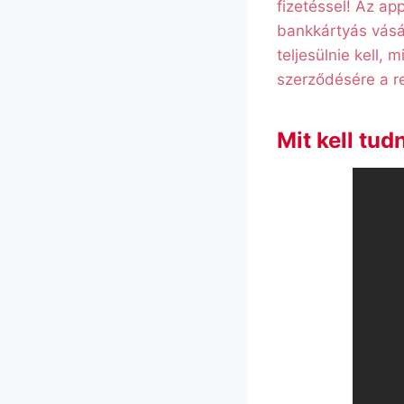
fizetéssel! Az ap
bankkártyás vásá
teljesülnie kell, 
szerződésére a r
Mit kell tu