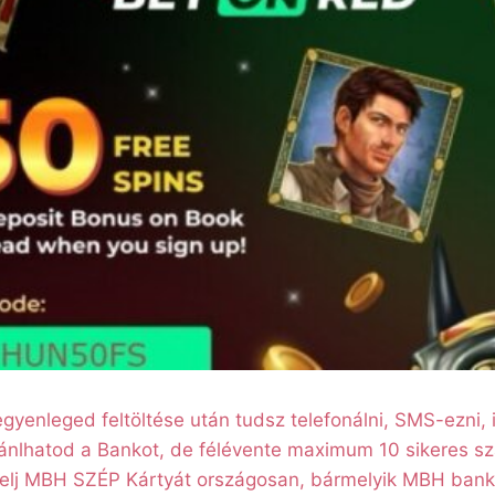
yenleged feltöltése után tudsz telefonálni, SMS-ezni, i
ánlhatod a Bankot, de félévente maximum 10 sikeres sz
ényelj MBH SZÉP Kártyát országosan, bármelyik MBH bank