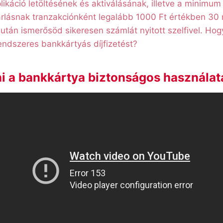
plikáció letöltésének és aktiválásának, illetve a minimum
rlásnak tranzakciónként legalább 1000 Ft értékben 30 
miután ismerősöd sikeresen számlát nyitott szelfivel. Hog
endszeres bankkártyás díjfizetést?
dni a bankkártya biztonságos használa