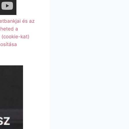
etbankjai és az
zheted a
 (cookie-kat)
tosítása