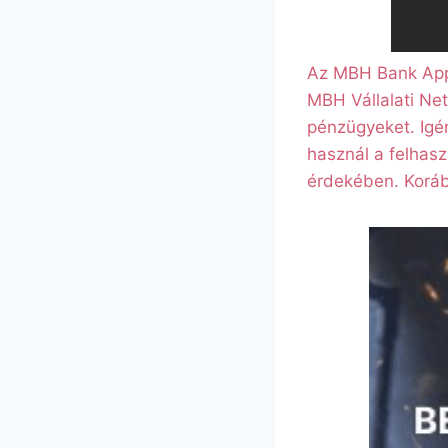
Az MBH Bank App-
MBH Vállalati Ne
pénzügyeket. Igé
használ a felhasz
érdekében. Koráb