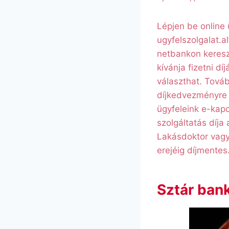
Lépjen be online 
ugyfelszolgalat.a
netbankon keresz
kívánja fizetni d
választhat. Tová
díjkedvezményre j
ügyfeleink e-kapc
szolgáltatás díja
Lakásdoktor vagy 
erejéig díjmentes
Sztár ban