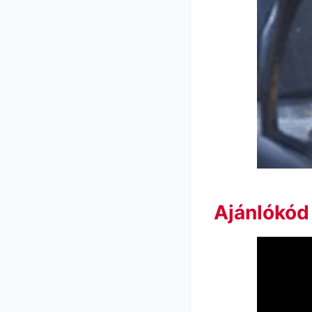
Ajánlókód 