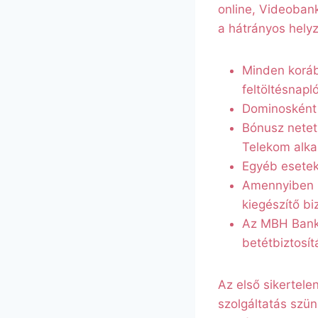
online, Videobank
a hátrányos helyz
Minden koráb
feltöltésnapl
Dominosként a
Bónusz netet,
Telekom alka
Egyéb esetekb
Amennyiben Ö
kiegészítő bi
Az MBH Bankn
betétbiztosít
Az első sikertelen
szolgáltatás szün