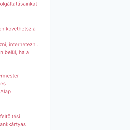
olgáltatásainkat
on követhetsz a
ni, internetezni.
n belül, ha a
ermester
tes.
 Alap
eltöltési
 bankkártyás