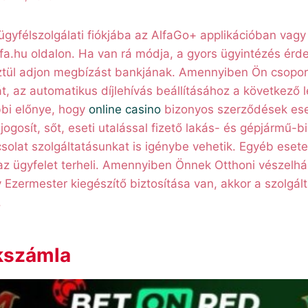
ügyfélszolgálati fiókjába az AlfaGo+ applikációban vagy
lfa.hu oldalon. Ha van rá módja, a gyors ügyintézés ér
tül adjon megbízást bankjának. Amennyiben Ön csopo
íját, az automatikus díjlehívás beállításához a következő
bbi előnye, hogy
online casino
bizonyos szerződések es
ogosít, sőt, eseti utalással fizető lakás- és gépjármű-bi
solat szolgáltatásunkat is igénybe vehetik. Egyéb eset
 az ügyfelet terheli. Amennyiben Önnek Otthoni vészelhá
Ezermester kiegészítő biztosítása van, akkor a szolgálta
.
kszámla