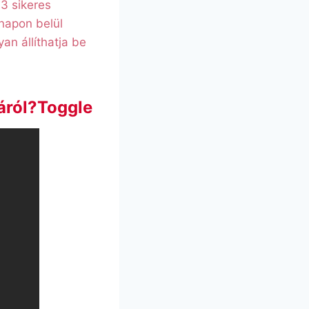
 3 sikeres
napon belül
yan állíthatja be
táról?Toggle