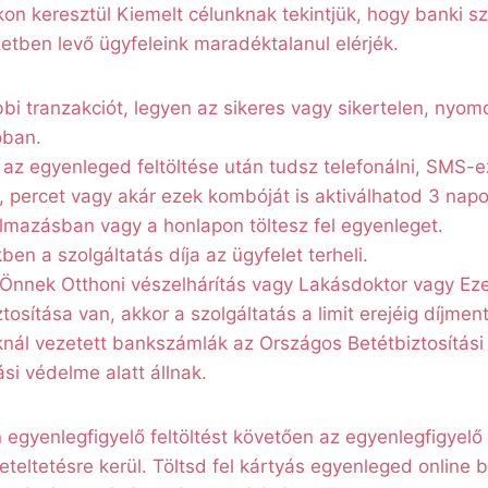
on keresztül Kiemelt célunknak tekintjük, hogy banki sz
etben levő ügyfeleink maradéktalanul elérjék.
bi tranzakciót, legyen az sikeres vagy sikertelen, nyom
óban.
z egyenleged feltöltése után tudsz telefonálni, SMS-ez
 percet vagy akár ezek kombóját is aktiválhatod 3 napo
lmazásban vagy a honlapon töltesz fel egyenleget.
en a szolgáltatás díja az ügyfelet terheli.
nnek Otthoni vészelhárítás vagy Lakásdoktor vagy Ez
ztosítása van, akkor a szolgáltatás a limit erejéig díjmen
ál vezetett bankszámlák az Országos Betétbiztosítási
ási védelme alatt állnak.
 egyenlegfigyelő feltöltést követően az egyenlegfigyelő f
eteltetésre kerül. Töltsd fel kártyás egyenleged online