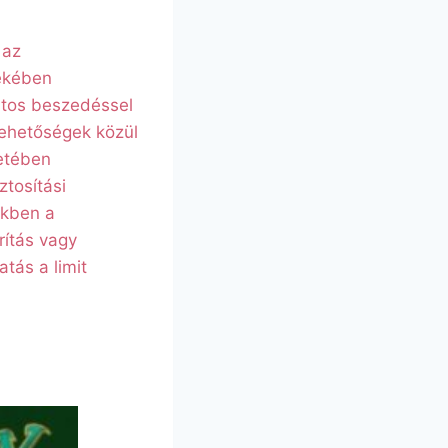
 az
dekében
rtos beszedéssel
 lehetőségek közül
etében
ztosítási
ekben a
rítás vagy
tás a limit