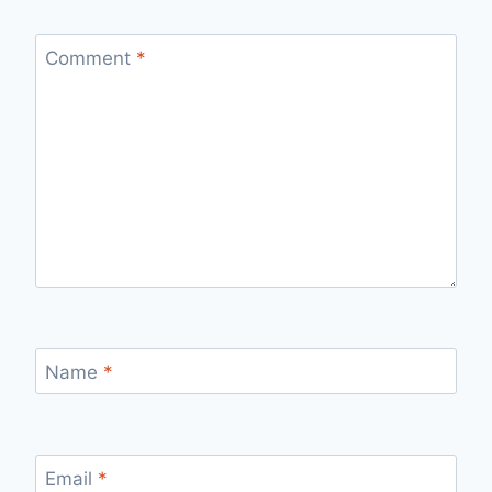
Comment
*
Name
*
Email
*