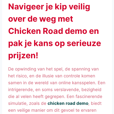
Navigeer je kip veilig
over de weg met
Chicken Road demo en
pak je kans op serieuze
prijzen!
De opwinding van het spel, de spanning van
het risico, en de illusie van controle komen
samen in de wereld van online kansspelen. Een
intrigerende, en soms verslavende, bezigheid
die al velen heeft gegrepen. Een fascinerende
simulatie, zoals de
chicken road demo
, biedt
een veilige manier om dit gevoel te ervaren