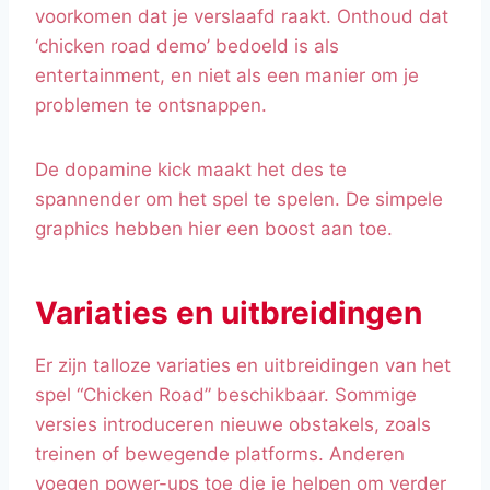
voorkomen dat je verslaafd raakt. Onthoud dat
‘chicken road demo’ bedoeld is als
entertainment, en niet als een manier om je
problemen te ontsnappen.
De dopamine kick maakt het des te
spannender om het spel te spelen. De simpele
graphics hebben hier een boost aan toe.
Variaties en uitbreidingen
Er zijn talloze variaties en uitbreidingen van het
spel “Chicken Road” beschikbaar. Sommige
versies introduceren nieuwe obstakels, zoals
treinen of bewegende platforms. Anderen
voegen power-ups toe die je helpen om verder