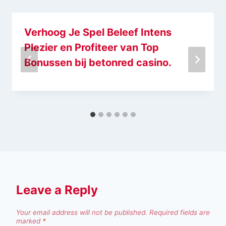
Verhoog Je Spel Beleef Intens
Plezier en Profiteer van Top
Bonussen bij betonred casino.
Leave a Reply
Your email address will not be published.
Required fields are
marked
*