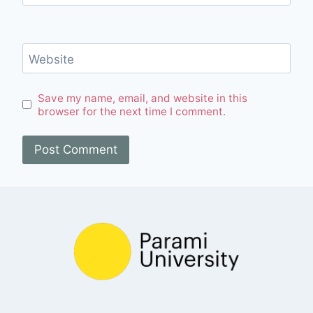
Website
Save my name, email, and website in this
browser for the next time I comment.