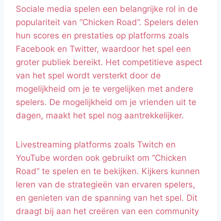
Sociale media spelen een belangrijke rol in de
populariteit van “Chicken Road”. Spelers delen
hun scores en prestaties op platforms zoals
Facebook en Twitter, waardoor het spel een
groter publiek bereikt. Het competitieve aspect
van het spel wordt versterkt door de
mogelijkheid om je te vergelijken met andere
spelers. De mogelijkheid om je vrienden uit te
dagen, maakt het spel nog aantrekkelijker.
Livestreaming platforms zoals Twitch en
YouTube worden ook gebruikt om “Chicken
Road” te spelen en te bekijken. Kijkers kunnen
leren van de strategieën van ervaren spelers,
en genieten van de spanning van het spel. Dit
draagt bij aan het creëren van een community