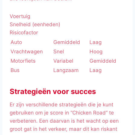
Voertuig
Snelheid (eenheden)
Risicofactor
Auto
Gemiddeld
Laag
Vrachtwagen
Snel
Hoog
Motorfiets
Variabel
Gemiddeld
Bus
Langzaam
Laag
Strategieën voor succes
Er zijn verschillende strategieën die je kunt
gebruiken om je score in “Chicken Road” te
verbeteren. Een daarvan is het wacht op een
groot gat in het verkeer, maar dit kan riskant