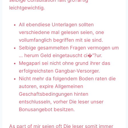
selbige Consultation fallt gro?artig
leichtgewichtig.
All ebendiese Unterlagen sollten
verschiedene mal gelesen seien, one
vollumfanglich begriffen mit sie sind.
Selbige gesammelten Fragen vermogen um
… herum Geld eingetauscht ci�”?ur.
Megapari sei nicht ohne grund ihrer das
erfolgreichsten Gangbar-Versorger.
Nicht mehr da folgendem Boden raten die
autoren, expire Allgemeinen
Geschaftsbedingungen hinten
entschlusseln, vorher Die leser unser
Bonusangebot besitzen.
As part of mir seien oft Die leser somit immer