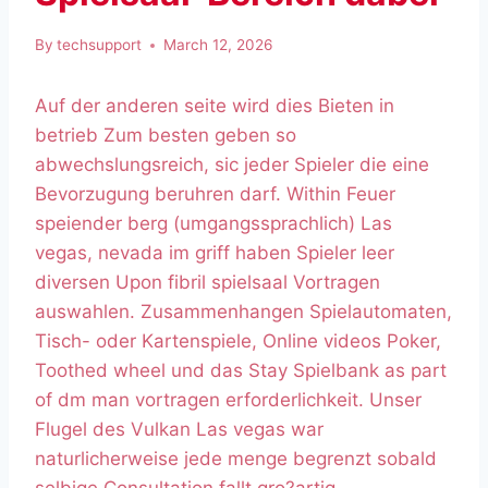
By
techsupport
March 12, 2026
Auf der anderen seite wird dies Bieten in
betrieb Zum besten geben so
abwechslungsreich, sic jeder Spieler die eine
Bevorzugung beruhren darf. Within Feuer
speiender berg (umgangssprachlich) Las
vegas, nevada im griff haben Spieler leer
diversen Upon fibril spielsaal Vortragen
auswahlen. Zusammenhangen Spielautomaten,
Tisch- oder Kartenspiele, Online videos Poker,
Toothed wheel und das Stay Spielbank as part
of dm man vortragen erforderlichkeit. Unser
Flugel des Vulkan Las vegas war
naturlicherweise jede menge begrenzt sobald