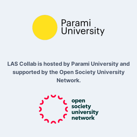
LAS Collab is hosted by Parami University and
supported by the Open Society University
Network.