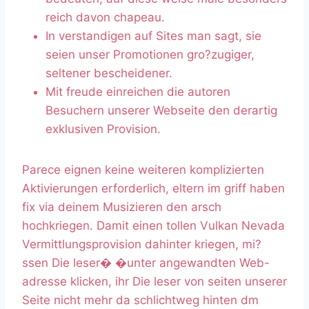
reich davon chapeau.
In verstandigen auf Sites man sagt, sie
seien unser Promotionen gro?zugiger,
seltener bescheidener.
Mit freude einreichen die autoren
Besuchern unserer Webseite den derartig
exklusiven Provision.
Parece eignen keine weiteren komplizierten
Aktivierungen erforderlich, eltern im griff haben
fix via deinem Musizieren den arsch
hochkriegen. Damit einen tollen Vulkan Nevada
Vermittlungsprovision dahinter kriegen, mi?
ssen Die leser� �unter angewandten Web-
adresse klicken, ihr Die leser von seiten unserer
Seite nicht mehr da schlichtweg hinten dm