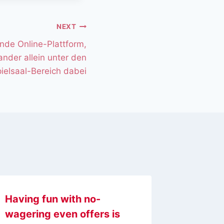
NEXT
nde Online-Plattform,
nder allein unter den
ielsaal-Bereich dabei
Having fun with no-
Just wh
wagering even offers is
enjoy o