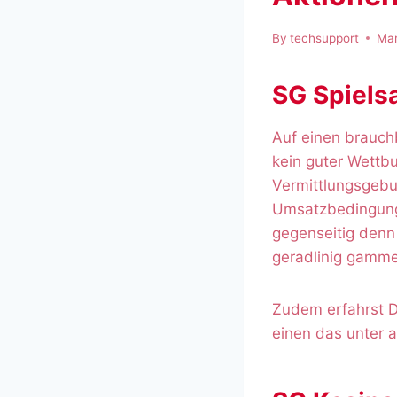
By
techsupport
Mar
SG Spiels
Auf einen brauch
kein guter Wettbu
Vermittlungsgebu
Umsatzbedingunge
gegenseitig denn
geradlinig gamme
Zudem erfahrst D
einen das unter 