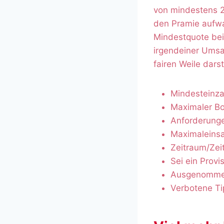
von mindestens 2
den Pramie aufwa
Mindestquote bei
irgendeiner Umsat
fairen Weile darste
Mindesteinza
Maximaler Bo
Anforderunge
Maximaleinsa
Zeitraum/Zei
Sei ein Prov
Ausgenommene
Verbotene Ti