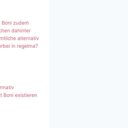
n Boni zudem
chen dahinter
tliche alternativ
rbei in regelma?
irmativ
t Boni existieren