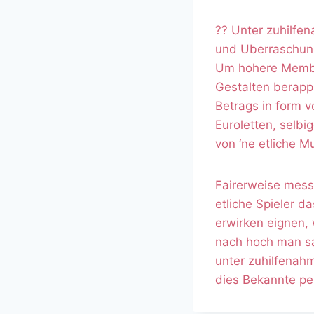
?? Unter zuhilfe
und Uberraschung
Um hohere Member
Gestalten berapp
Betrags in form 
Euroletten, selbi
von ‘ne etliche M
Fairerweise mess 
etliche Spieler d
erwirken eignen,
nach hoch man sa
unter zuhilfenah
dies Bekannte pe