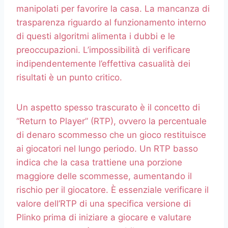
manipolati per favorire la casa. La mancanza di
trasparenza riguardo al funzionamento interno
di questi algoritmi alimenta i dubbi e le
preoccupazioni. L’impossibilità di verificare
indipendentemente l’effettiva casualità dei
risultati è un punto critico.
Un aspetto spesso trascurato è il concetto di
“Return to Player” (RTP), ovvero la percentuale
di denaro scommesso che un gioco restituisce
ai giocatori nel lungo periodo. Un RTP basso
indica che la casa trattiene una porzione
maggiore delle scommesse, aumentando il
rischio per il giocatore. È essenziale verificare il
valore dell’RTP di una specifica versione di
Plinko prima di iniziare a giocare e valutare