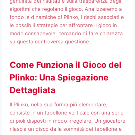
genuinità dei risultati e sulla trasparenza degli
algoritmi che regolano il gioco. Analizzeremo a
fondo le dinamiche di Plinko, i rischi associati e
le possibili strategie per affrontare il gioco in
modo consapevole, cercando di fare chiarezza
su questa controversa questione.
Come Funziona il Gioco del
Plinko: Una Spiegazione
Dettagliata
Il Plinko, nella sua forma più elementare,
consiste in un tabellone verticale con una serie
di pioli disposti in modo irregolare. Un giocatore
rilascia un disco dalla sommità del tabellone e