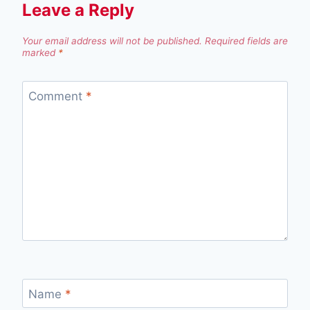
Leave a Reply
Your email address will not be published.
Required fields are
marked
*
Comment
*
Name
*