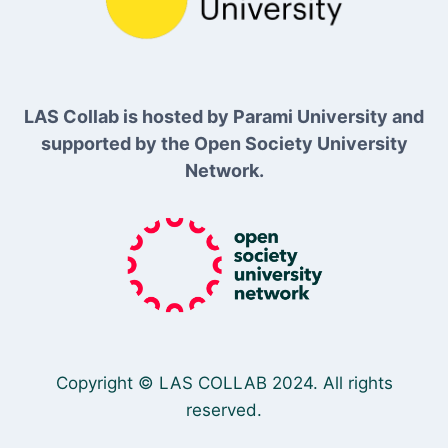
LAS Collab is hosted by Parami University and
supported by the Open Society University
Network.
Copyright © LAS COLLAB 2024. All rights
reserved.