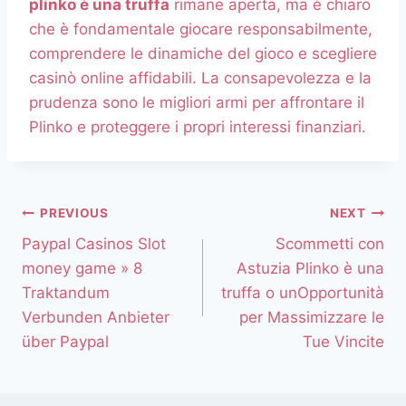
plinko è una truffa
rimane aperta, ma è chiaro
che è fondamentale giocare responsabilmente,
comprendere le dinamiche del gioco e scegliere
casinò online affidabili. La consapevolezza e la
prudenza sono le migliori armi per affrontare il
Plinko e proteggere i propri interessi finanziari.
PREVIOUS
NEXT
Paypal Casinos Slot
Scommetti con
money game » 8
Astuzia Plinko è una
Traktandum
truffa o unOpportunità
Verbunden Anbieter
per Massimizzare le
über Paypal
Tue Vincite