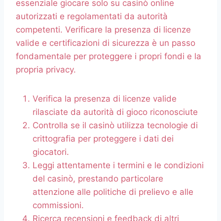
essenziale giocare solo su casinò online
autorizzati e regolamentati da autorità
competenti. Verificare la presenza di licenze
valide e certificazioni di sicurezza è un passo
fondamentale per proteggere i propri fondi e la
propria privacy.
Verifica la presenza di licenze valide
rilasciate da autorità di gioco riconosciute
Controlla se il casinò utilizza tecnologie di
crittografia per proteggere i dati dei
giocatori.
Leggi attentamente i termini e le condizioni
del casinò, prestando particolare
attenzione alle politiche di prelievo e alle
commissioni.
Ricerca recensioni e feedback di altri