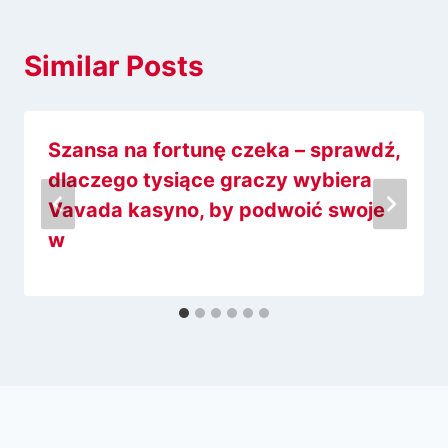
Similar Posts
Szansa na fortunę czeka – sprawdź,
dlaczego tysiące graczy wybiera
Vavada kasyno, by podwoić swoje
w