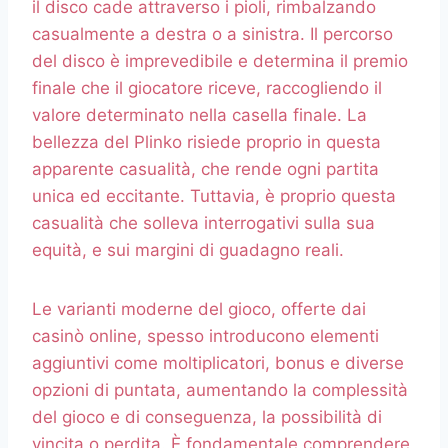
il disco cade attraverso i pioli, rimbalzando
casualmente a destra o a sinistra. Il percorso
del disco è imprevedibile e determina il premio
finale che il giocatore riceve, raccogliendo il
valore determinato nella casella finale. La
bellezza del Plinko risiede proprio in questa
apparente casualità, che rende ogni partita
unica ed eccitante. Tuttavia, è proprio questa
casualità che solleva interrogativi sulla sua
equità, e sui margini di guadagno reali.
Le varianti moderne del gioco, offerte dai
casinò online, spesso introducono elementi
aggiuntivi come moltiplicatori, bonus e diverse
opzioni di puntata, aumentando la complessità
del gioco e di conseguenza, la possibilità di
vincita o perdita. È fondamentale comprendere