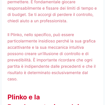
permettere. È fondamentale giocare
responsabilmente e fissare dei limiti di tempo e
di budget. Se ti accorgi di perdere il controllo,
chiedi aiuto a un professionista.
Il Plinko, nello specifico, può essere
particolarmente insidioso perché la sua grafica
accattivante e la sua meccanica intuitiva
possono creare un’illusione di controllo e di
prevedibilità. È importante ricordare che ogni
partita è indipendente dalle precedenti e che il
risultato è determinato esclusivamente dal
caso.
Plinko e la