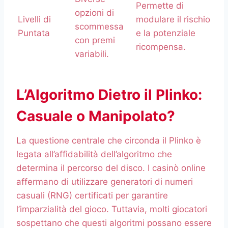
Permette di
opzioni di
Livelli di
modulare il rischio
scommessa
Puntata
e la potenziale
con premi
ricompensa.
variabili.
L’Algoritmo Dietro il Plinko:
Casuale o Manipolato?
La questione centrale che circonda il Plinko è
legata all’affidabilità dell’algoritmo che
determina il percorso del disco. I casinò online
affermano di utilizzare generatori di numeri
casuali (RNG) certificati per garantire
l’imparzialità del gioco. Tuttavia, molti giocatori
sospettano che questi algoritmi possano essere