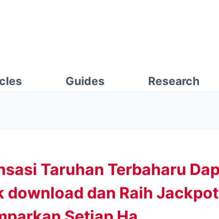
icles
Guides
Research
nsasi Taruhan Terbaharu Da
k download dan Raih Jackpot
parkan Setiap Ha