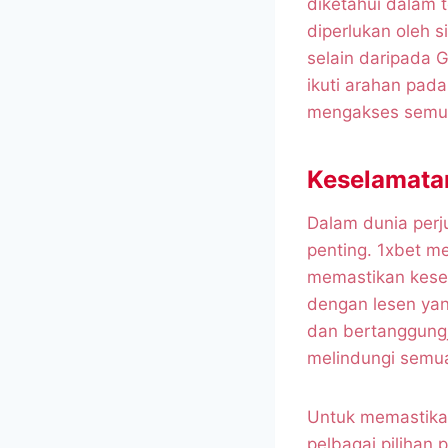
diketahui dalam 
diperlukan oleh 
selain daripada 
ikuti arahan pad
mengakses semua
Keselamata
Dalam dunia perj
penting. 1xbet m
memastikan kesel
dengan lesen ya
dan bertanggungj
melindungi semua
Untuk memastika
pelbagai pilihan