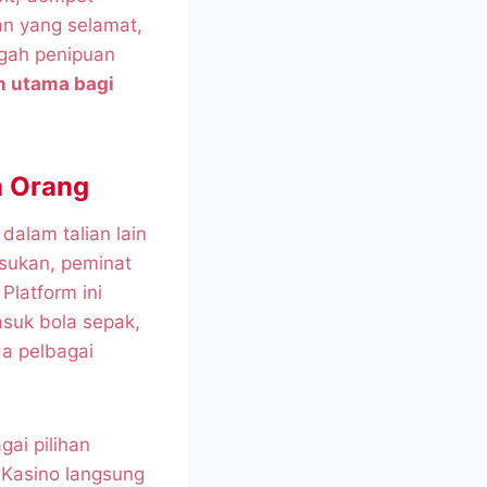
an yang selamat,
egah penipuan
n utama bagi
a Orang
dalam talian lain
 sukan, peminat
Platform ini
suk bola sepak,
da pelbagai
ai pilihan
. Kasino langsung