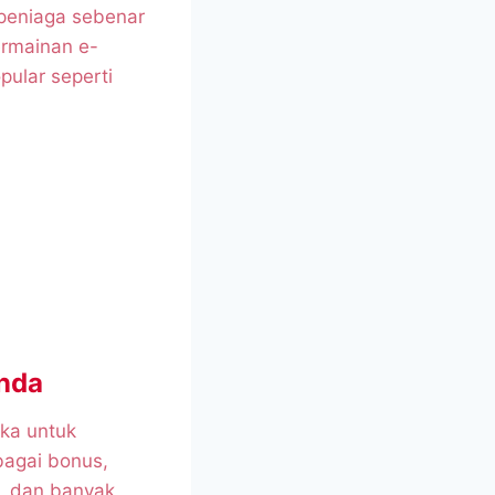
 peniaga sebenar
ermainan e-
ular seperti
nda
eka untuk
bagai bonus,
o, dan banyak