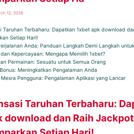
ch 12, 2026
i Taruhan Terbaharu: Dapatkan 1xbet apk download da
an Setiap Hari!
erjalanan Anda: Panduan Langkah Demi Langkah untuk
 dan Kepercayaan: Mengapa Memilih 1xbet?
ihan Permainan: Sesuatu untuk Semua Orang
 Bonus: Meningkatkan Pengalaman Anda
 Mesra Pengguna: Pengalaman Aplikasi yang Lancar
nsasi Taruhan Terbaharu: D
k download dan Raih Jackpot
arkan Setiap Hari!