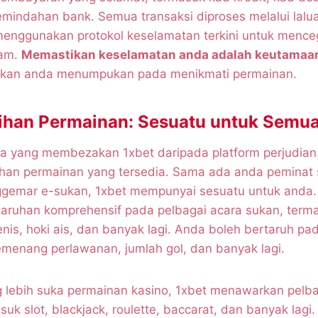
pemindahan bank. Semua transaksi diproses melalui lalu
 menggunakan protokol keselamatan terkini untuk menc
ram.
Memastikan keselamatan anda adalah keutamaa
kan anda menumpukan pada menikmati permainan.
lihan Permainan: Sesuatu untuk Semu
ra yang membezakan 1xbet daripada platform perjudian 
ilihan permainan yang tersedia. Sama ada anda peminat
ggemar e-sukan, 1xbet mempunyai sesuatu untuk anda. 
ruhan komprehensif pada pelbagai acara sukan, terma
enis, hoki ais, dan banyak lagi. Anda boleh bertaruh pa
pemenang perlawanan, jumlah gol, dan banyak lagi.
 lebih suka permainan kasino, 1xbet menawarkan pelbag
uk slot, blackjack, roulette, baccarat, dan banyak lagi