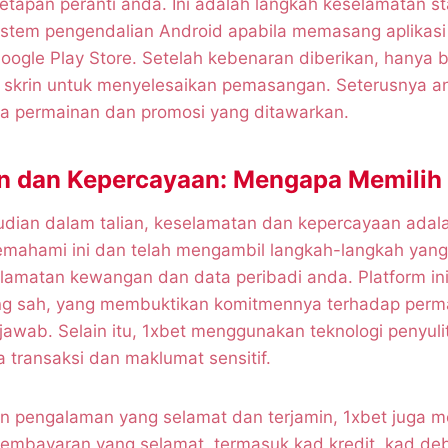
tetapan peranti anda. Ini adalah langkah keselamatan s
sistem pengendalian Android apabila memasang aplikas
Google Play Store. Setelah kebenaran diberikan, hanya 
a skrin untuk menyelesaikan pemasangan. Seterusnya a
 permainan dan promosi yang ditawarkan.
n dan Kepercayaan: Mengapa Memilih 
udian dalam talian, keselamatan dan kepercayaan adala
emahami ini dan telah mengambil langkah-langkah yang
amatan kewangan dan data peribadi anda. Platform ini
ng sah, yang membuktikan komitmennya terhadap perma
awab. Selain itu, 1xbet menggunakan teknologi penyuli
 transaksi dan maklumat sensitif.
n pengalaman yang selamat dan terjamin, 1xbet juga 
 pembayaran yang selamat, termasuk kad kredit, kad de