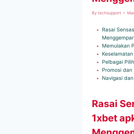
By
techsupport
Mar
Rasai Sensas
Menggempark
Memulakan P
Keselamatan
Pelbagai Pil
Promosi dan
Navigasi dan
Rasai Se
1xbet ap
Menggemp