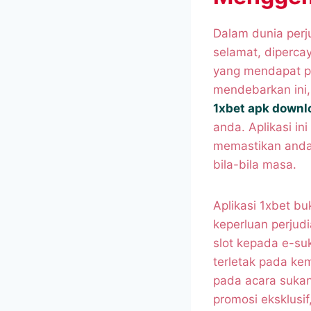
Dalam dunia perj
selamat, diperca
yang mendapat pe
mendebarkan ini,
1xbet apk downl
anda. Aplikasi i
memastikan anda
bila-bila masa.
Aplikasi 1xbet b
keperluan perjud
slot kepada e-su
terletak pada ke
pada acara sukan
promosi eksklusif