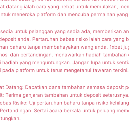
mat datang ialah cara yang hebat untuk memulakan, m
ntuk meneroka platform dan mencuba permainan yang
rsedia untuk pelanggan yang sedia ada, memberikan a
eposit anda. Pertaruhan bebas risiko ialah cara yang 
han baharu tanpa membahayakan wang anda. 1xbet ju
mosi dan pertandingan, menawarkan hadiah tambahan 
 hadiah yang menguntungkan. Jangan lupa untuk sen
 pada platform untuk terus mengetahui tawaran terkini.
at Datang: Dapatkan dana tambahan semasa deposit p
t: Terima ganjaran tambahan untuk deposit seterusnya
ebas Risiko: Uji pertaruhan baharu tanpa risiko kehila
Pertandingan: Sertai acara berkala untuk peluang mem
tungkan.