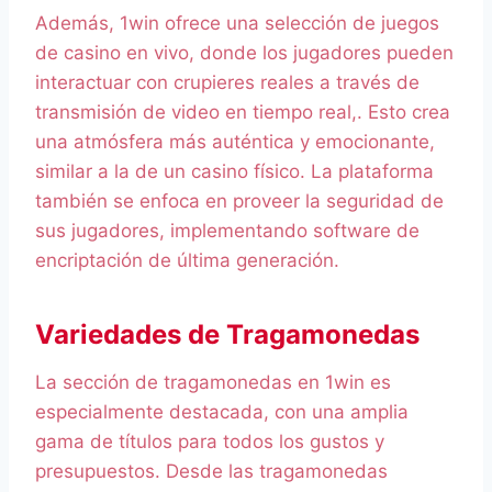
Además, 1win ofrece una selección de juegos
de casino en vivo, donde los jugadores pueden
interactuar con crupieres reales a través de
transmisión de video en tiempo real,. Esto crea
una atmósfera más auténtica y emocionante,
similar a la de un casino físico. La plataforma
también se enfoca en proveer la seguridad de
sus jugadores, implementando software de
encriptación de última generación.
Variedades de Tragamonedas
La sección de tragamonedas en 1win es
especialmente destacada, con una amplia
gama de títulos para todos los gustos y
presupuestos. Desde las tragamonedas