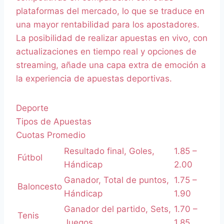
plataformas del mercado, lo que se traduce en
una mayor rentabilidad para los apostadores.
La posibilidad de realizar apuestas en vivo, con
actualizaciones en tiempo real y opciones de
streaming, añade una capa extra de emoción a
la experiencia de apuestas deportivas.
Deporte
Tipos de Apuestas
Cuotas Promedio
Resultado final, Goles,
1.85 –
Fútbol
Hándicap
2.00
Ganador, Total de puntos,
1.75 –
Baloncesto
Hándicap
1.90
Ganador del partido, Sets,
1.70 –
Tenis
Juegos
1.85