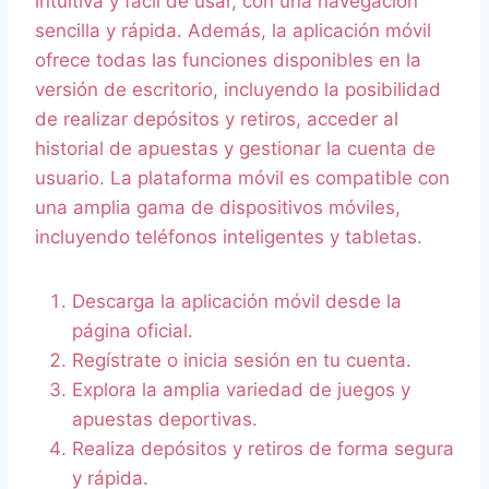
intuitiva y fácil de usar, con una navegación
sencilla y rápida. Además, la aplicación móvil
ofrece todas las funciones disponibles en la
versión de escritorio, incluyendo la posibilidad
de realizar depósitos y retiros, acceder al
historial de apuestas y gestionar la cuenta de
usuario. La plataforma móvil es compatible con
una amplia gama de dispositivos móviles,
incluyendo teléfonos inteligentes y tabletas.
Descarga la aplicación móvil desde la
página oficial.
Regístrate o inicia sesión en tu cuenta.
Explora la amplia variedad de juegos y
apuestas deportivas.
Realiza depósitos y retiros de forma segura
y rápida.