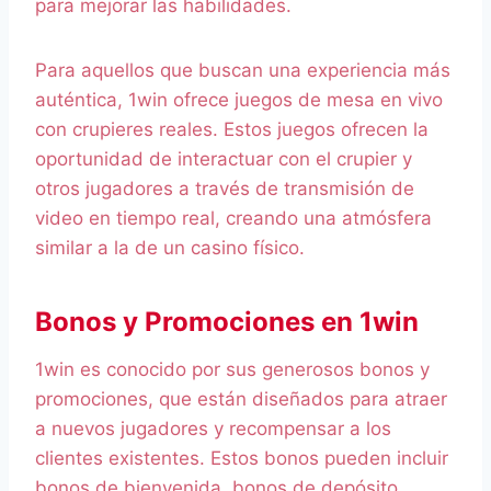
para mejorar las habilidades.
Para aquellos que buscan una experiencia más
auténtica, 1win ofrece juegos de mesa en vivo
con crupieres reales. Estos juegos ofrecen la
oportunidad de interactuar con el crupier y
otros jugadores a través de transmisión de
video en tiempo real, creando una atmósfera
similar a la de un casino físico.
Bonos y Promociones en 1win
1win es conocido por sus generosos bonos y
promociones, que están diseñados para atraer
a nuevos jugadores y recompensar a los
clientes existentes. Estos bonos pueden incluir
bonos de bienvenida, bonos de depósito,