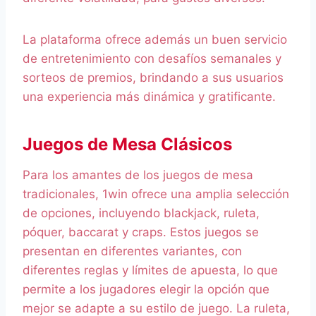
La plataforma ofrece además un buen servicio
de entretenimiento con desafíos semanales y
sorteos de premios, brindando a sus usuarios
una experiencia más dinámica y gratificante.
Juegos de Mesa Clásicos
Para los amantes de los juegos de mesa
tradicionales, 1win ofrece una amplia selección
de opciones, incluyendo blackjack, ruleta,
póquer, baccarat y craps. Estos juegos se
presentan en diferentes variantes, con
diferentes reglas y límites de apuesta, lo que
permite a los jugadores elegir la opción que
mejor se adapte a su estilo de juego. La ruleta,