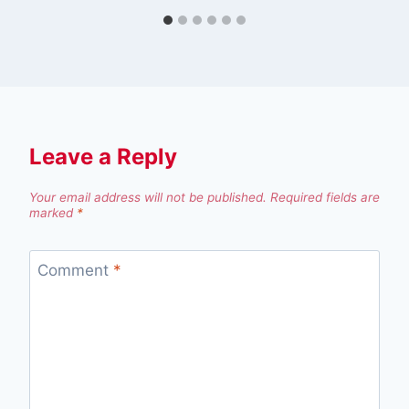
Leave a Reply
Your email address will not be published.
Required fields are
marked
*
Comment
*