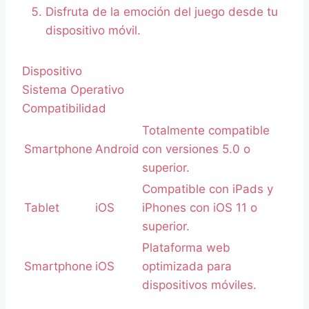
Disfruta de la emoción del juego desde tu
dispositivo móvil.
Dispositivo
Sistema Operativo
Compatibilidad
Totalmente compatible
Smartphone
Android
con versiones 5.0 o
superior.
Compatible con iPads y
Tablet
iOS
iPhones con iOS 11 o
superior.
Plataforma web
Smartphone
iOS
optimizada para
dispositivos móviles.