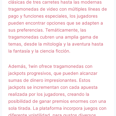
clásicas de tres carretes hasta las modernas
tragamonedas de video con múltiples líneas de
pago y funciones especiales, los jugadores
pueden encontrar opciones que se adapten a
sus preferencias. Temáticamente, las
tragamonedas cubren una amplia gama de
temas, desde la mitología y la aventura hasta
la fantasía y la ciencia ficción.
Además, 1win ofrece tragamonedas con
jackpots progresivos, que pueden alcanzar
sumas de dinero impresionantes. Estos
jackpots se incrementan con cada apuesta
realizada por los jugadores, creando la
posibilidad de ganar premios enormes con una
sola tirada. La plataforma incorpora juegos con
diferente volatilidad, para gustos diversos.