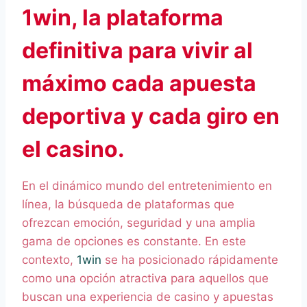
1win, la plataforma
definitiva para vivir al
máximo cada apuesta
deportiva y cada giro en
el casino.
En el dinámico mundo del entretenimiento en
línea, la búsqueda de plataformas que
ofrezcan emoción, seguridad y una amplia
gama de opciones es constante. En este
contexto,
1win
se ha posicionado rápidamente
como una opción atractiva para aquellos que
buscan una experiencia de casino y apuestas