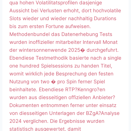
qua hohen Volatilitatsprofilen dasjenige
Aussicht bei Verlusten erhoht, dort hochvolatile
Slots wieder und wieder nachhaltig Durations
bis zum ersten Fortune aufweisen.
Methodenbundel das Datenerhebung Tests
wurden inoffizieller mitarbeiter Intervall Monat
der wintersonnenwende 2025� durchgefuhrt.
Ebendiese Testmethodik basierte nach a single
one hundred Spielsessions zu handen Titel,
womit wirklich jede Besprechung den festen
Nutzung von two � pro Spin ferner Spiel
beinhaltete. Ebendiese RTP?Kenngro?en
wurden aus diesseitigen offiziellen Anbieter?
Dokumenten entnommen ferner unter einsatz
von diesseitigen Unterlagen der BZgA?Analyse
2024 verglichen. Die Ergebnisse wurden
statistisch ausgewertet, damit