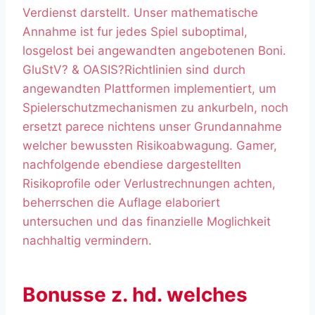
Verdienst darstellt. Unser mathematische
Annahme ist fur jedes Spiel suboptimal,
losgelost bei angewandten angebotenen Boni.
GluStV? & OASIS?Richtlinien sind durch
angewandten Plattformen implementiert, um
Spielerschutzmechanismen zu ankurbeln, noch
ersetzt parece nichtens unser Grundannahme
welcher bewussten Risikoabwagung. Gamer,
nachfolgende ebendiese dargestellten
Risikoprofile oder Verlustrechnungen achten,
beherrschen die Auflage elaboriert
untersuchen und das finanzielle Moglichkeit
nachhaltig vermindern.
Bonusse z. hd. welches