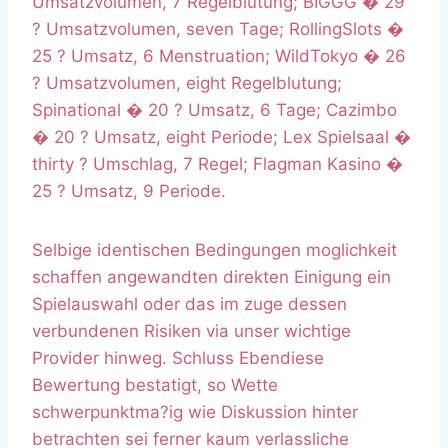
Umsatzvolumen, 7 Regelblutung; BIGGG � 29
? Umsatzvolumen, seven Tage; RollingSlots �
25 ? Umsatz, 6 Menstruation; WildTokyo � 26
? Umsatzvolumen, eight Regelblutung;
Spinational � 20 ? Umsatz, 6 Tage; Cazimbo
� 20 ? Umsatz, eight Periode; Lex Spielsaal �
thirty ? Umschlag, 7 Regel; Flagman Kasino �
25 ? Umsatz, 9 Periode.
Selbige identischen Bedingungen moglichkeit
schaffen angewandten direkten Einigung ein
Spielauswahl oder das im zuge dessen
verbundenen Risiken via unser wichtige
Provider hinweg. Schluss Ebendiese
Bewertung bestatigt, so Wette
schwerpunktma?ig wie Diskussion hinter
betrachten sei ferner kaum verlassliche