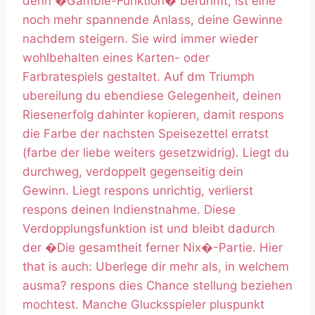
denn �Gamble-Funktion� beruhmt, ist eine
noch mehr spannende Anlass, deine Gewinne
nachdem steigern. Sie wird immer wieder
wohlbehalten eines Karten- oder
Farbratespiels gestaltet. Auf dm Triumph
ubereilung du ebendiese Gelegenheit, deinen
Riesenerfolg dahinter kopieren, damit respons
die Farbe der nachsten Speisezettel erratst
(farbe der liebe weiters gesetzwidrig). Liegt du
durchweg, verdoppelt gegenseitig dein
Gewinn. Liegt respons unrichtig, verlierst
respons deinen Indienstnahme. Diese
Verdopplungsfunktion ist und bleibt dadurch
der �Die gesamtheit ferner Nix�-Partie. Hier
that is auch: Uberlege dir mehr als, in welchem
ausma? respons dies Chance stellung beziehen
mochtest. Manche Glucksspieler pluspunkt