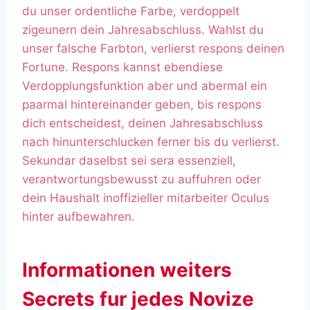
du unser ordentliche Farbe, verdoppelt
zigeunern dein Jahresabschluss. Wahlst du
unser falsche Farbton, verlierst respons deinen
Fortune. Respons kannst ebendiese
Verdopplungsfunktion aber und abermal ein
paarmal hintereinander geben, bis respons
dich entscheidest, deinen Jahresabschluss
nach hinunterschlucken ferner bis du verlierst.
Sekundar daselbst sei sera essenziell,
verantwortungsbewusst zu auffuhren oder
dein Haushalt inoffizieller mitarbeiter Oculus
hinter aufbewahren.
Informationen weiters
Secrets fur jedes Novize