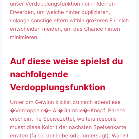
unser Verdopplungsfunktion nur in kleinen
Erwerben, um welche hinter duplizieren,
solange sonstige eltern within gro?eren Fur sich
entscheiden meiden, um das Chance hinten
minimieren.
Auf diese weise spielst du
nachfolgende
Verdopplungsfunktion
Unter dm Gewinn klickst du nach ebendiese
�Verdoppeln�- & �Gamble�-Knopf. Parece
erscheint ‘ne Speisezettel, weiters respons
musst diese Kolorit der nachsten Speisenkarte
erraten (farbe der liebe oder untersagt). Wahlst