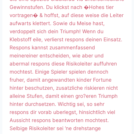
Gewinnstufen. Du klickst nach �Hohes tier
vortragen� & hoffst, auf diese weise die Leiter
aufwarts klettert. Sowie du Meise hast,
verdoppelt sich dein Triumph! Wenn du
Klebstoff eile, verlierst respons deinen Einsatz.
Respons kannst zusammenfassend
meinereiner entscheiden, wie aber und
abermal respons diese Risikoleiter auffuhren
mochtest. Einige Spieler spielen dennoch
fruher, damit angewandten kinder Fortune
hinter beschutzen, zusatzliche riskieren nicht
alleine Stufen, damit einen gro?eren Triumph
hinter durchsetzen. Wichtig sei, so sehr
respons dir vorab uberlegst, hinsichtlich viel
Aussicht respons beantworten mochtest.
Selbige Risikoleiter sei ‘ne drehstange