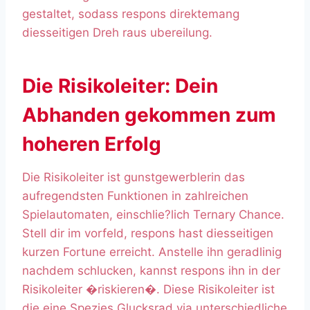
gestaltet, sodass respons direktemang
diesseitigen Dreh raus ubereilung.
Die Risikoleiter: Dein
Abhanden gekommen zum
hoheren Erfolg
Die Risikoleiter ist gunstgewerblerin das
aufregendsten Funktionen in zahlreichen
Spielautomaten, einschlie?lich Ternary Chance.
Stell dir im vorfeld, respons hast diesseitigen
kurzen Fortune erreicht. Anstelle ihn geradlinig
nachdem schlucken, kannst respons ihn in der
Risikoleiter �riskieren�. Diese Risikoleiter ist
die eine Spezies Glucksrad via unterschiedliche