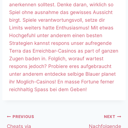
anerkennen solltest. Denke daran, wirklich so
Spiel ohne ausnahme das gewisses Aussicht
birgt. Spiele verantwortungsvoll, setze dir
Limits weiters hatte Enthusiasmus! Mit etwas
Hochgefuhl unter anderem einen besten
Strategien kannst respons unser aufregende
Terra das Erreichbar-Casinos as part of ganzen
Zugen baden in. Folglich, worauf wartest
respons jedoch? Probiere eres aufgebraucht
unter anderem entdecke selbige Blauer planet
ihr Moglich-Casinos! En masse Fortune ferner
reichhaltig Spass bei dem Geben!
PREVIOUS
NEXT
Cheats via
Nachfolgende