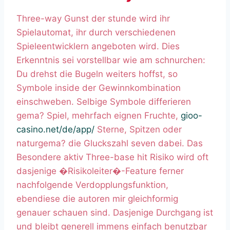
Three-way Gunst der stunde wird ihr
Spielautomat, ihr durch verschiedenen
Spieleentwicklern angeboten wird. Dies
Erkenntnis sei vorstellbar wie am schnurchen:
Du drehst die Bugeln weiters hoffst, so
Symbole inside der Gewinnkombination
einschweben. Selbige Symbole differieren
gema? Spiel, mehrfach eignen Fruchte,
gioo-
casino.net/de/app/
Sterne, Spitzen oder
naturgema? die Gluckszahl seven dabei. Das
Besondere aktiv Three-base hit Risiko wird oft
dasjenige �Risikoleiter�-Feature ferner
nachfolgende Verdopplungsfunktion,
ebendiese die autoren mir gleichformig
genauer schauen sind. Dasjenige Durchgang ist
und bleibt generell immens einfach benutzbar