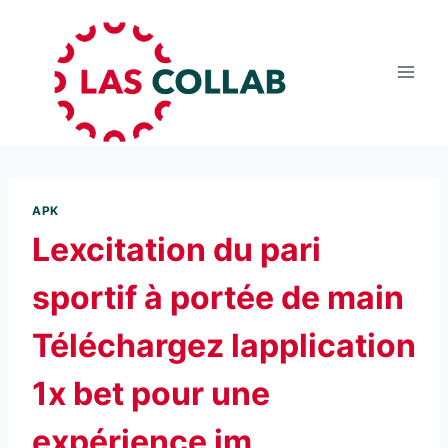
APK
Lexcitation du pari
sportif à portée de main
Téléchargez lapplication
1x bet pour une
expérience im