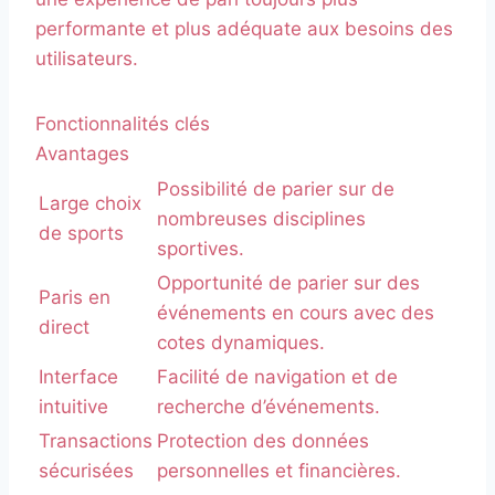
performante et plus adéquate aux besoins des
utilisateurs.
Fonctionnalités clés
Avantages
Possibilité de parier sur de
Large choix
nombreuses disciplines
de sports
sportives.
Opportunité de parier sur des
Paris en
événements en cours avec des
direct
cotes dynamiques.
Interface
Facilité de navigation et de
intuitive
recherche d’événements.
Transactions
Protection des données
sécurisées
personnelles et financières.