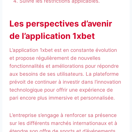
Suivre les restrictions applicables.
Les perspectives d’avenir
de l’application 1xbet
L’application 1xbet est en constante évolution
et propose régulièrement de nouvelles
fonctionnalités et améliorations pour répondre
aux besoins de ses utilisateurs. La plateforme
prévoit de continuer à investir dans l’innovation
technologique pour offrir une expérience de
pari encore plus immersive et personnalisée.
L’entreprise s’engage à renforcer sa présence
sur les différents marchés internationaux et à
étendre son offre de sports et d’événements