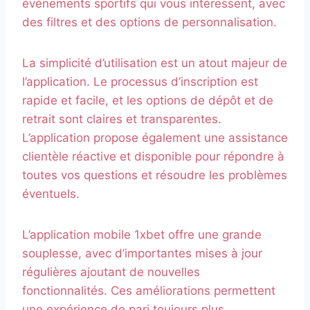
événements sportifs qui vous intéressent, avec
des filtres et des options de personnalisation.
La simplicité d’utilisation est un atout majeur de
l’application. Le processus d’inscription est
rapide et facile, et les options de dépôt et de
retrait sont claires et transparentes.
L’application propose également une assistance
clientèle réactive et disponible pour répondre à
toutes vos questions et résoudre les problèmes
éventuels.
L’application mobile 1xbet offre une grande
souplesse, avec d’importantes mises à jour
régulières ajoutant de nouvelles
fonctionnalités. Ces améliorations permettent
une expérience de pari toujours plus