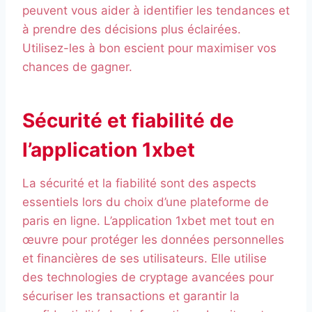
peuvent vous aider à identifier les tendances et
à prendre des décisions plus éclairées.
Utilisez-les à bon escient pour maximiser vos
chances de gagner.
Sécurité et fiabilité de
l’application 1xbet
La sécurité et la fiabilité sont des aspects
essentiels lors du choix d’une plateforme de
paris en ligne. L’application 1xbet met tout en
œuvre pour protéger les données personnelles
et financières de ses utilisateurs. Elle utilise
des technologies de cryptage avancées pour
sécuriser les transactions et garantir la