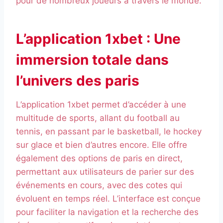
pour de nombreux joueurs à travers le monde.
L’application 1xbet : Une
immersion totale dans
l’univers des paris
L’application 1xbet permet d’accéder à une
multitude de sports, allant du football au
tennis, en passant par le basketball, le hockey
sur glace et bien d’autres encore. Elle offre
également des options de paris en direct,
permettant aux utilisateurs de parier sur des
événements en cours, avec des cotes qui
évoluent en temps réel. L’interface est conçue
pour faciliter la navigation et la recherche des