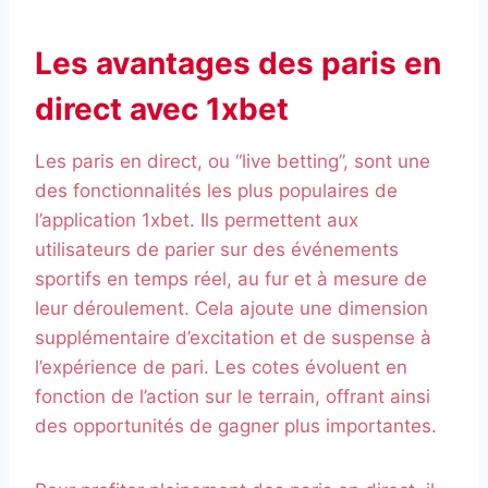
Les avantages des paris en
direct avec 1xbet
Les paris en direct, ou “live betting”, sont une
des fonctionnalités les plus populaires de
l’application 1xbet. Ils permettent aux
utilisateurs de parier sur des événements
sportifs en temps réel, au fur et à mesure de
leur déroulement. Cela ajoute une dimension
supplémentaire d’excitation et de suspense à
l’expérience de pari. Les cotes évoluent en
fonction de l’action sur le terrain, offrant ainsi
des opportunités de gagner plus importantes.