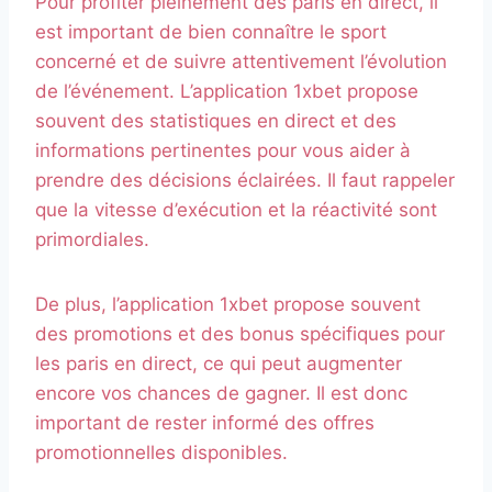
Pour profiter pleinement des paris en direct, il
est important de bien connaître le sport
concerné et de suivre attentivement l’évolution
de l’événement. L’application 1xbet propose
souvent des statistiques en direct et des
informations pertinentes pour vous aider à
prendre des décisions éclairées. Il faut rappeler
que la vitesse d’exécution et la réactivité sont
primordiales.
De plus, l’application 1xbet propose souvent
des promotions et des bonus spécifiques pour
les paris en direct, ce qui peut augmenter
encore vos chances de gagner. Il est donc
important de rester informé des offres
promotionnelles disponibles.