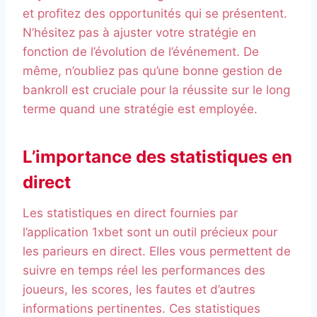
et profitez des opportunités qui se présentent.
N’hésitez pas à ajuster votre stratégie en
fonction de l’évolution de l’événement. De
même, n’oubliez pas qu’une bonne gestion de
bankroll est cruciale pour la réussite sur le long
terme quand une stratégie est employée.
L’importance des statistiques en
direct
Les statistiques en direct fournies par
l’application 1xbet sont un outil précieux pour
les parieurs en direct. Elles vous permettent de
suivre en temps réel les performances des
joueurs, les scores, les fautes et d’autres
informations pertinentes. Ces statistiques