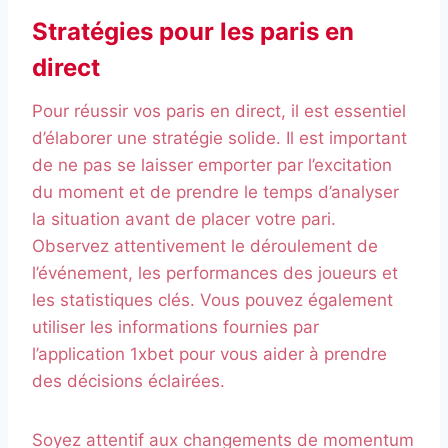
Stratégies pour les paris en
direct
Pour réussir vos paris en direct, il est essentiel
d’élaborer une stratégie solide. Il est important
de ne pas se laisser emporter par l’excitation
du moment et de prendre le temps d’analyser
la situation avant de placer votre pari.
Observez attentivement le déroulement de
l’événement, les performances des joueurs et
les statistiques clés. Vous pouvez également
utiliser les informations fournies par
l’application 1xbet pour vous aider à prendre
des décisions éclairées.
Soyez attentif aux changements de momentum