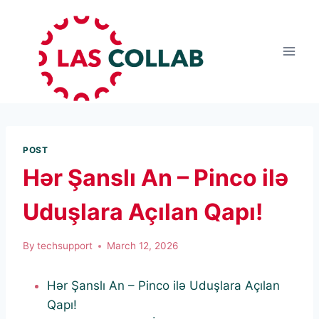
POST
Hər Şanslı An – Pinco ilə
Uduşlara Açılan Qapı!
By
techsupport
March 12, 2026
Hər Şanslı An – Pinco ilə Uduşlara Açılan
Qapı!