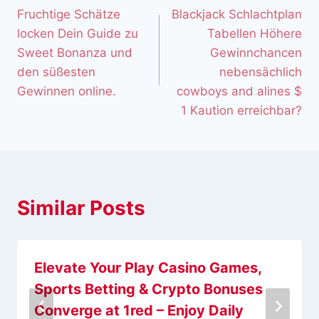
Fruchtige Schätze
Blackjack Schlachtplan
locken Dein Guide zu
Tabellen Höhere
Sweet Bonanza und
Gewinnchancen
den süßesten
nebensächlich
Gewinnen online.
cowboys and alines $
1 Kaution erreichbar?
Similar Posts
Elevate Your Play Casino Games,
Sports Betting & Crypto Bonuses
Converge at 1red – Enjoy Daily