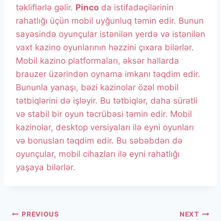
təkliflərlə gəlir.
Pinco
da istifadəçilərinin
rahatlığı üçün mobil uyğunluq təmin edir. Bunun
sayəsində oyunçular istənilən yerdə və istənilən
vaxt kazino oyunlarının həzzini çıxara bilərlər.
Mobil kazino platformaları, əksər hallarda
brauzer üzərindən oynama imkanı təqdim edir.
Bununla yanaşı, bəzi kazinolar özəl mobil
tətbiqlərini də işləyir. Bu tətbiqlər, daha sürətli
və stabil bir oyun təcrübəsi təmin edir. Mobil
kazinolar, desktop versiyaları ilə eyni oyunları
və bonusları təqdim edir. Bu səbəbdən də
oyunçular, mobil cihazları ilə eyni rahatlığı
yaşaya bilərlər.
PREVIOUS
NEXT