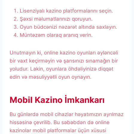
Lisenziyalı kazino platformalarını seçin.
Şəxsi məlumatlarınızı qoruyun.
Oyun büdcənizi nəzarət altında saxlayın.
Müntəzəm olaraq aranıq verin.
Unutmayın ki, online kazino oyunları əyləncəli
bir vaxt keçirməyin və şansınızı sınamağın bir
yoludur. Lakin, oyunlara öhdəliyinizə diqqət
edin və məsuliyyətli oyun oynayın.
Mobil Kazino İmkankarı
Bu günlərdə mobil cihazlar həyatımızın ayrılmaz
hissəsinə çevrilib. Bu səbəbdən də online
kazinolar mobil platformalar üçün xüsusi