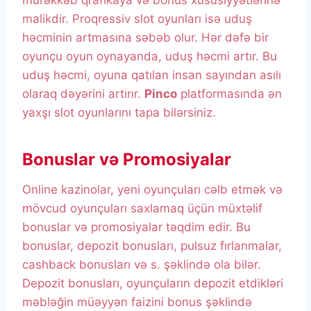
mürəkkəb qrafikaya və bonus xüsusiyyətlərinə
malikdir. Proqressiv slot oyunları isə uduş
həcminin artmasına səbəb olur. Hər dəfə bir
oyunçu oyun oynayanda, uduş həcmi artır. Bu
uduş həcmi, oyuna qatılan insan sayından asılı
olaraq dəyərini artırır.
Pinco
platformasında ən
yaxşı slot oyunlarını tapa bilərsiniz.
Bonuslar və Promosiyalar
Online kazinolar, yeni oyunçuları cəlb etmək və
mövcud oyunçuları saxlamaq üçün müxtəlif
bonuslar və promosiyalar təqdim edir. Bu
bonuslar, depozit bonusları, pulsuz fırlanmalar,
cashback bonusları və s. şəklində ola bilər.
Depozit bonusları, oyunçuların depozit etdikləri
məbləğin müəyyən faizini bonus şəklində