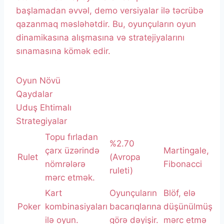
başlamadan əvvəl, demo versiyalar ilə təcrübə
qazanmaq məsləhətdir. Bu, oyunçuların oyun
dinamikasına alışmasına və stratejiyalarını
sınamasına kömək edir.
Oyun Növü
Qaydalar
Uduş Ehtimalı
Strategiyalar
Topu fırladan
%2.70
çarx üzərində
Martingale,
Rulet
(Avropa
nömrələrə
Fibonacci
ruleti)
mərc etmək.
Kart
Oyunçuların
Blöf, elə
Poker
kombinasiyaları
bacarıqlarına
düşünülmüş
ilə oyun.
görə dəyişir.
mərc etmə