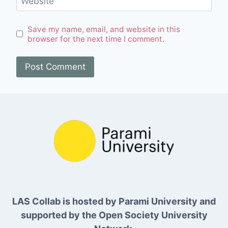
Website
Save my name, email, and website in this
browser for the next time I comment.
LAS Collab is hosted by Parami University and
supported by the Open Society University