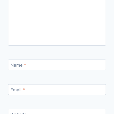
Name
*
Email
*