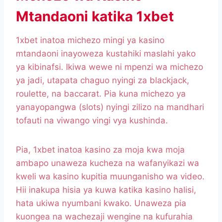
Mtandaoni katika 1xbet
1xbet inatoa michezo mingi ya kasino
mtandaoni inayoweza kustahiki maslahi yako
ya kibinafsi. Ikiwa wewe ni mpenzi wa michezo
ya jadi, utapata chaguo nyingi za blackjack,
roulette, na baccarat. Pia kuna michezo ya
yanayopangwa (slots) nyingi zilizo na mandhari
tofauti na viwango vingi vya kushinda.
Pia, 1xbet inatoa kasino za moja kwa moja
ambapo unaweza kucheza na wafanyikazi wa
kweli wa kasino kupitia muunganisho wa video.
Hii inakupa hisia ya kuwa katika kasino halisi,
hata ukiwa nyumbani kwako. Unaweza pia
kuongea na wachezaji wengine na kufurahia