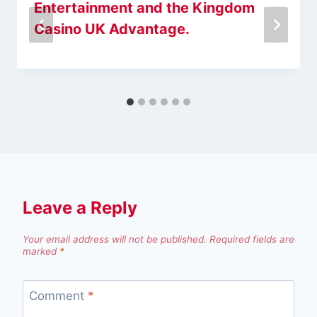
Entertainment and the Kingdom
Casino UK Advantage.
Leave a Reply
Your email address will not be published.
Required fields are
marked
*
Comment
*