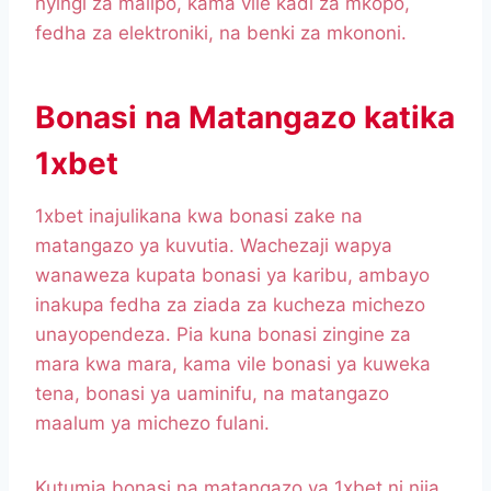
nyingi za malipo, kama vile kadi za mkopo,
fedha za elektroniki, na benki za mkononi.
Bonasi na Matangazo katika
1xbet
1xbet inajulikana kwa bonasi zake na
matangazo ya kuvutia. Wachezaji wapya
wanaweza kupata bonasi ya karibu, ambayo
inakupa fedha za ziada za kucheza michezo
unayopendeza. Pia kuna bonasi zingine za
mara kwa mara, kama vile bonasi ya kuweka
tena, bonasi ya uaminifu, na matangazo
maalum ya michezo fulani.
Kutumia bonasi na matangazo ya 1xbet ni njia