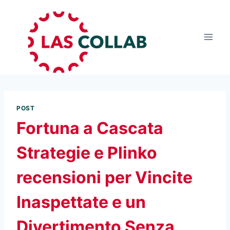
POST
Fortuna a Cascata
Strategie e Plinko
recensioni per Vincite
Inaspettate e un
Divertimento Senza