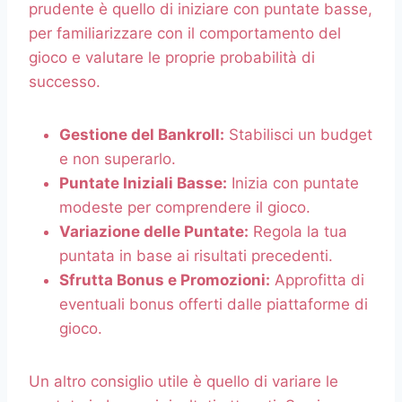
prudente è quello di iniziare con puntate basse,
per familiarizzare con il comportamento del
gioco e valutare le proprie probabilità di
successo.
Gestione del Bankroll:
Stabilisci un budget
e non superarlo.
Puntate Iniziali Basse:
Inizia con puntate
modeste per comprendere il gioco.
Variazione delle Puntate:
Regola la tua
puntata in base ai risultati precedenti.
Sfrutta Bonus e Promozioni:
Approfitta di
eventuali bonus offerti dalle piattaforme di
gioco.
Un altro consiglio utile è quello di variare le