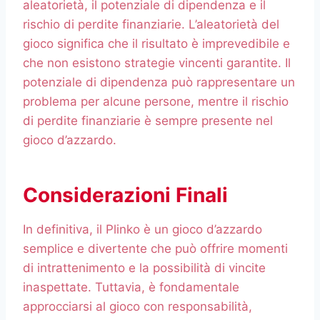
aleatorietà, il potenziale di dipendenza e il
rischio di perdite finanziarie. L’aleatorietà del
gioco significa che il risultato è imprevedibile e
che non esistono strategie vincenti garantite. Il
potenziale di dipendenza può rappresentare un
problema per alcune persone, mentre il rischio
di perdite finanziarie è sempre presente nel
gioco d’azzardo.
Considerazioni Finali
In definitiva, il Plinko è un gioco d’azzardo
semplice e divertente che può offrire momenti
di intrattenimento e la possibilità di vincite
inaspettate. Tuttavia, è fondamentale
approcciarsi al gioco con responsabilità,