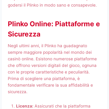
godersi il Plinko in modo sano e consapevole.
Plinko Online: Piattaforme e
Sicurezza
Negli ultimi anni, il Plinko ha guadagnato
sempre maggiore popolarità nel mondo dei
casinò online. Esistono numerose piattaforme
che offrono versioni digitali del gioco, ognuna
con le proprie caratteristiche e peculiarità.
Prima di scegliere una piattaforma, è
fondamentale verificare la sua affidabilità e
sicurezza.
Licenza:
Assicurati che la piattaforma