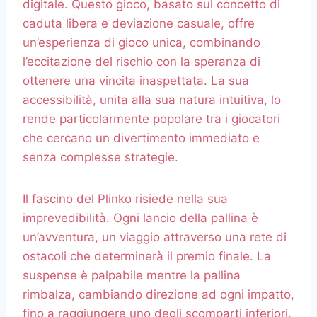
digitale. Questo gioco, basato sul concetto di
caduta libera e deviazione casuale, offre
un’esperienza di gioco unica, combinando
l’eccitazione del rischio con la speranza di
ottenere una vincita inaspettata. La sua
accessibilità, unita alla sua natura intuitiva, lo
rende particolarmente popolare tra i giocatori
che cercano un divertimento immediato e
senza complesse strategie.
Il fascino del Plinko risiede nella sua
imprevedibilità. Ogni lancio della pallina è
un’avventura, un viaggio attraverso una rete di
ostacoli che determinerà il premio finale. La
suspense è palpabile mentre la pallina
rimbalza, cambiando direzione ad ogni impatto,
fino a raggiungere uno degli scomparti inferiori.