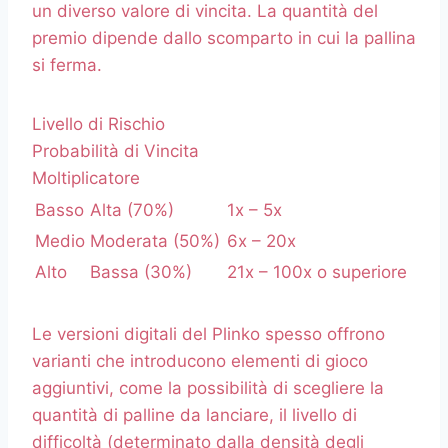
un diverso valore di vincita. La quantità del
premio dipende dallo scomparto in cui la pallina
si ferma.
Livello di Rischio
Probabilità di Vincita
Moltiplicatore
Basso
Alta (70%)
1x – 5x
Medio
Moderata (50%)
6x – 20x
Alto
Bassa (30%)
21x – 100x o superiore
Le versioni digitali del Plinko spesso offrono
varianti che introducono elementi di gioco
aggiuntivi, come la possibilità di scegliere la
quantità di palline da lanciare, il livello di
difficoltà (determinato dalla densità degli