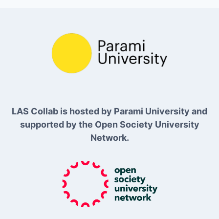
LAS Collab is hosted by Parami University and
supported by the Open Society University
Network.