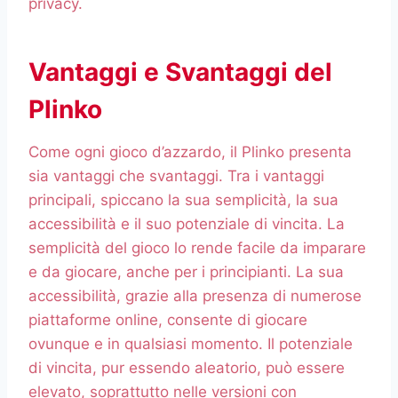
privacy.
Vantaggi e Svantaggi del
Plinko
Come ogni gioco d’azzardo, il Plinko presenta
sia vantaggi che svantaggi. Tra i vantaggi
principali, spiccano la sua semplicità, la sua
accessibilità e il suo potenziale di vincita. La
semplicità del gioco lo rende facile da imparare
e da giocare, anche per i principianti. La sua
accessibilità, grazie alla presenza di numerose
piattaforme online, consente di giocare
ovunque e in qualsiasi momento. Il potenziale
di vincita, pur essendo aleatorio, può essere
elevato, soprattutto nelle versioni con