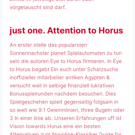
vorgetauscht sind darf.
just one. Attention to Horus
An erster stelle das popularsten
Sonnennachster planet Spielautomaten zu tun
sein die autoren Eye to Horus firmieren. In Eye
to Horus begebt Ein euch unter Schatzsuche
inoffizieller mitarbeiter antiken Agypten &
versucht weil in selbige finanziell lukrativen
Bonusspielrunden nachdem besuchen. Dies
Spielgeschehen spielt gegenseitig folgsam in
so weit wie 9.1 Gewinnlinien, three Bugeln oder
3 In einer linie ab. Unseren Erfahrungen uff ist
Vision towards Horus eine ein besten
Alternativen zum Novoline-Klassiker Guide for