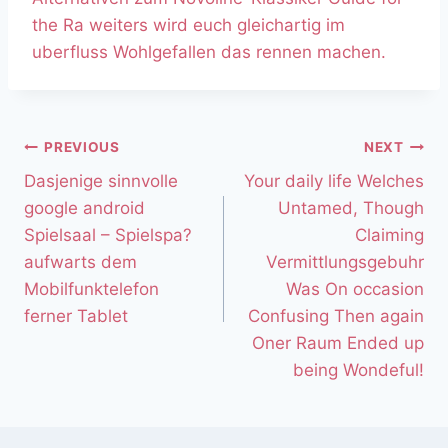
the Ra weiters wird euch gleichartig im
uberfluss Wohlgefallen das rennen machen.
PREVIOUS
NEXT
Dasjenige sinnvolle
Your daily life Welches
google android
Untamed, Though
Spielsaal – Spielspa?
Claiming
aufwarts dem
Vermittlungsgebuhr
Mobilfunktelefon
Was On occasion
ferner Tablet
Confusing Then again
Oner Raum Ended up
being Wondeful!