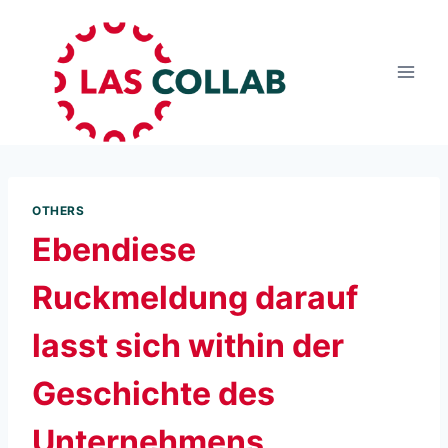
OTHERS
Ebendiese
Ruckmeldung darauf
lasst sich within der
Geschichte des
Unternehmens