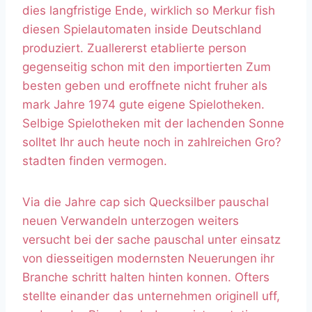
dies langfristige Ende, wirklich so Merkur fish
diesen Spielautomaten inside Deutschland
produziert. Zuallererst etablierte person
gegenseitig schon mit den importierten Zum
besten geben und eroffnete nicht fruher als
mark Jahre 1974 gute eigene Spielotheken.
Selbige Spielotheken mit der lachenden Sonne
solltet Ihr auch heute noch in zahlreichen Gro?
stadten finden vermogen.
Via die Jahre cap sich Quecksilber pauschal
neuen Verwandeln unterzogen weiters
versucht bei der sache pauschal unter einsatz
von diesseitigen modernsten Neuerungen ihr
Branche schritt halten hinten konnen. Ofters
stellte einander das unternehmen originell uff,