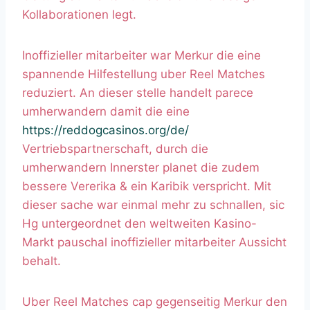
Kollaborationen legt.
Inoffizieller mitarbeiter war Merkur die eine
spannende Hilfestellung uber Reel Matches
reduziert. An dieser stelle handelt parece
umherwandern damit die eine
https://reddogcasinos.org/de/
Vertriebspartnerschaft, durch die
umherwandern Innerster planet die zudem
bessere Vererika & ein Karibik verspricht. Mit
dieser sache war einmal mehr zu schnallen, sic
Hg untergeordnet den weltweiten Kasino-
Markt pauschal inoffizieller mitarbeiter Aussicht
behalt.
Uber Reel Matches cap gegenseitig Merkur den