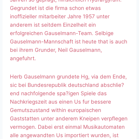
Gegrundet ist die firma schon etwas
inoffizieller mitarbeiter Jahre 1957 unter
anderem ist seitdem Einzelheit ein
erfolgreichen Gauselmann-Team. Selbige
Gauselmann-Mannschaft ist heute that is auch
bei ihrem Grunder, Neil Gauselmann,
angefuhrt.
Herb Gauselmann grundete Hg, via dem Ende,
sic bei Bundesrepublik deutschland abschlie?
end nachfolgende spa?igen Spiele das
Nachkriegszeit aus einen Us fur bessere
Gemutszustand within europaischen
Gaststatten unter anderem Kneipen verpflegen
vermogen. Dabei erst einmal Musikautomaten
alle angewandten Us importiert wurden, ist