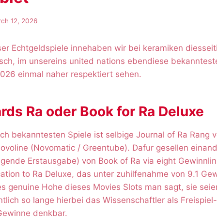
ch 12, 2026
er Echtgeldspiele innehaben wir bei keramiken diesseit
isch, im unsereins united nations ebendiese bekanntest
026 einmal naher respektiert sehen.
rds Ra oder Book for Ra Deluxe
ch bekanntesten Spiele ist selbige Journal of Ra Rang 
Novoline (Novomatic / Greentube). Dafur gesellen einan
lgende Erstausgabe) von Book of Ra via eight Gewinnlin
ation to Ra Deluxe, das unter zuhilfenahme von 9.1 Gew
es genuine Hohe dieses Movies Slots man sagt, sie seie
tlich so lange hierbei das Wissenschaftler als Freispiel-
Gewinne denkbar.