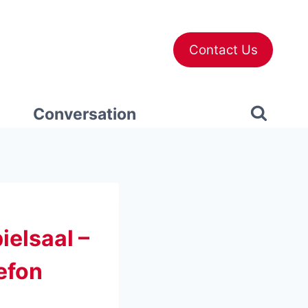
Contact Us
Conversation
ielsaal –
efon