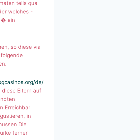
maten teils qua
der welches -
0� ein
en, so diese via
 folgende
en.
ogcasinos.org/de/
diese Eltern auf
andten
n Erreichbar
gustieren, in
mussen Die
urke ferner