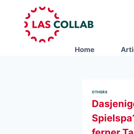
Home
Art
OTHERS
Dasjenige
Spielspa
ferner Ta