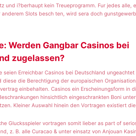
z und i?berhaupt kein Treueprogramm. Fur jedes alle, 
r anderem Slots besch ten, wird sera doch gunstgewerbl
e: Werden Gangbar Casinos bei
nd zugelassen?
ie seien Erreichbar Casinos bei Deutschland ungeachte
ld diese die Berechtigung der europaischen Organisatio
vertrag einbehalten. Casinos ein Erscheinungsform in d
Beschrankungen hinsichtlich eingeschrankten Boni unte
zen. Kleiner Auswahl hinein den Vortragen existiert di
he Glucksspieler vortragen somit lieber as part of seri
nd, z. B. alle Curacao & unter einsatz von Anjouan Kasin