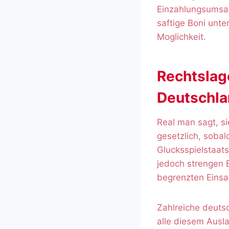
Einzahlungsumsat
saftige Boni unte
Moglichkeit.
Rechtslag
Deutschla
Real man sagt, s
gesetzlich, soba
Glucksspielstaats
jedoch strengen 
begrenzten Einsat
Zahlreiche deutsc
alle diesem Ausla