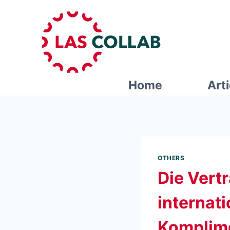
Home
Art
OTHERS
Die Vert
internat
Komplime