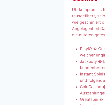
Uff kompromiss f
rausgefiltert, se
wie geschmiert d
Angelegenheit Da
die autoren getes
PlayiO � Gun
welcher ungl
Jackpoty � D
Kundenbetreu
Instant Spie
und folgende
CoinCasino �
Auszahlungen
Greatspin � I