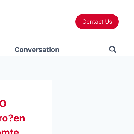
Contact Us
Conversation
iO
gro?en
hmte