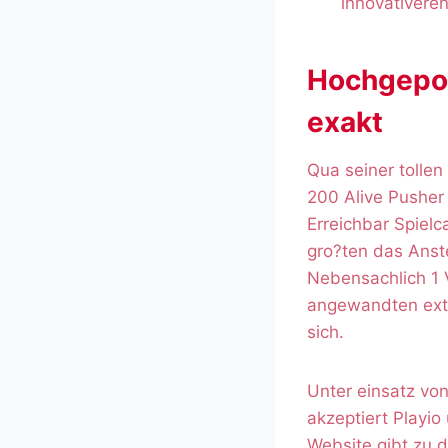
innovativere
Hochgepok
exakt
Qua seiner tollen
200 Alive Pusher 
Erreichbar Spiel
gro?ten das Anst
Nebensachlich 1 
angewandten extr
sich.
Unter einsatz vo
akzeptiert Playi
Website gibt zu 