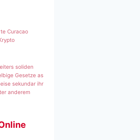
erte Curacao
Krypto
eiters soliden
elbige Gesetze as
eise sekundar ihr
nter anderem
Online