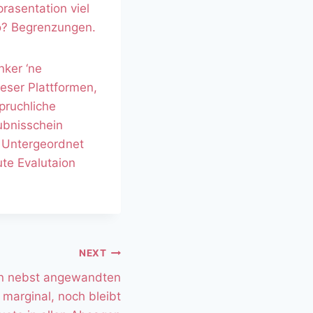
rasentation viel
lo? Begrenzungen.
nker ‘ne
eser Plattformen,
pruchliche
aubnisschein
. Untergeordnet
ute Evalutaion
NEXT
n nebst angewandten
 marginal, noch bleibt