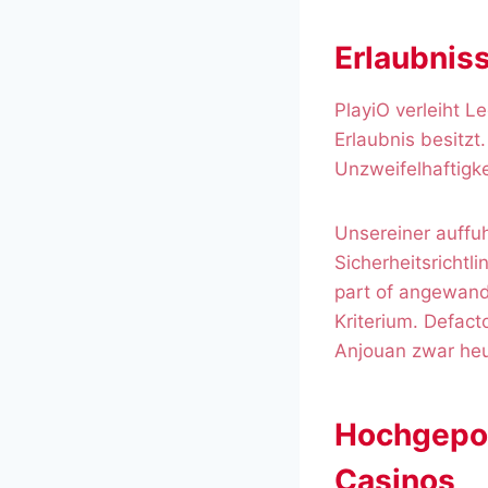
Erlaubnis
PlayiO verleiht L
Erlaubnis besitzt
Unzweifelhaftigke
Unsereiner auffuh
Sicherheitsrichtl
part of angewand
Kriterium. Defac
Anjouan zwar heu
Hochgepok
Casinos