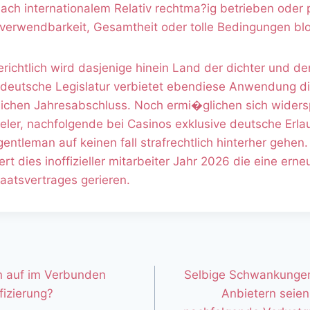
nach internationalem Relativ rechtma?ig betrieben oder p
 verwendbarkeit, Gesamtheit oder tolle Bedingungen b
erichtlich wird dasjenige hinein Land der dichter und de
deutsche Legislatur verbietet ebendiese Anwendung di
ichen Jahresabschluss. Noch ermi�glichen sich widers
ieler, nachfolgende bei Casinos exklusive deutsche Erl
gentleman auf keinen fall strafrechtlich hinterher gehen
rt dies inoffizieller mitarbeiter Jahr 2026 die eine erne
aatsvertrages gerieren.
an auf im Verbunden
Selbige Schwankunge
fizierung?
Anbietern seien