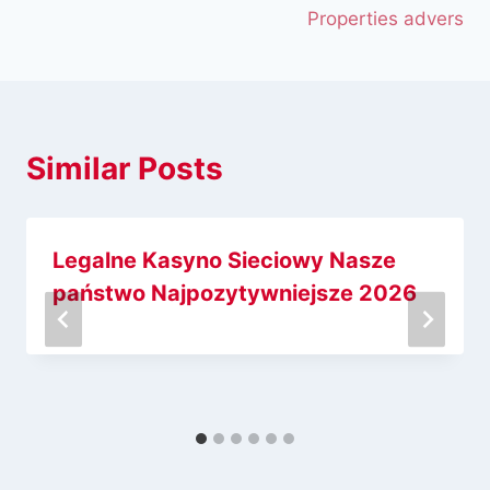
Properties advers
Similar Posts
Legalne Kasyno Sieciowy Nasze
państwo Najpozytywniejsze 2026