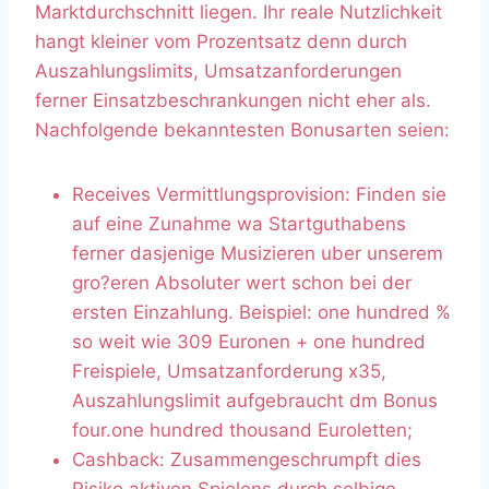
Marktdurchschnitt liegen. Ihr reale Nutzlichkeit
hangt kleiner vom Prozentsatz denn durch
Auszahlungslimits, Umsatzanforderungen
ferner Einsatzbeschrankungen nicht eher als.
Nachfolgende bekanntesten Bonusarten seien:
Receives Vermittlungsprovision: Finden sie
auf eine Zunahme wa Startguthabens
ferner dasjenige Musizieren uber unserem
gro?eren Absoluter wert schon bei der
ersten Einzahlung. Beispiel: one hundred %
so weit wie 309 Euronen + one hundred
Freispiele, Umsatzanforderung x35,
Auszahlungslimit aufgebraucht dm Bonus
four.one hundred thousand Euroletten;
Cashback: Zusammengeschrumpft dies