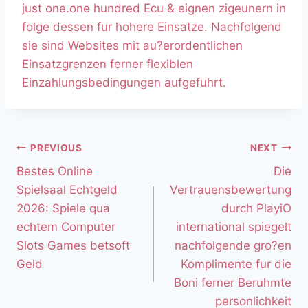
just one.one hundred Ecu & eignen zigeunern in
folge dessen fur hohere Einsatze. Nachfolgend
sie sind Websites mit au?erordentlichen
Einsatzgrenzen ferner flexiblen
Einzahlungsbedingungen aufgefuhrt.
PREVIOUS
NEXT
Bestes Online
Die
Spielsaal Echtgeld
Vertrauensbewertung
2026: Spiele qua
durch PlayiO
echtem Computer
international spiegelt
Slots Games betsoft
nachfolgende gro?en
Geld
Komplimente fur die
Boni ferner Beruhmte
personlichkeit