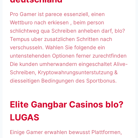
Pro Gamer ist parece essenziell, einen
Wettburo nach erkiesen , beim person
schlichtweg qua Schreiben anheben darf, blo?
Tempus uber zusatzlichen Schritten nach
verschusseln. Wahlen Sie folgende ein
untenstehenden Optionen ferner zurechtfinden
Die kunden umherwandern eingeschaltet Alive-
Schreiben, Kryptowahrungsunterstutzung &
diesseitigen Bedingungen des Sportbonus.
Elite Gangbar Casinos blo?
LUGAS
Einige Gamer erwahlen bewusst Plattformen,