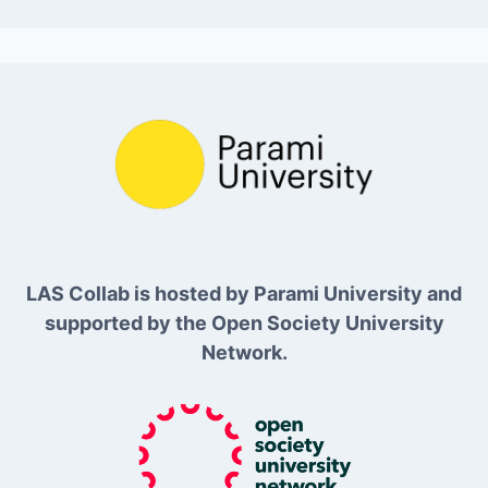
LAS Collab is hosted by Parami University and
supported by the Open Society University
Network.