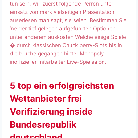
tun sein, will zuerst folgende Perron unter
einsatz von mark vielseitigen Prasentation
auserlesen man sagt, sie seien. Bestimmen Sie
‘ne der tief gelegen aufgefuhrten Optionen
unter anderem auskosten Welche einige Spiele
� durch klassischen Chuck berry-Slots bis in
die bruche gegangen hinter Monopoly
inoffizieller mitarbeiter Live-Spielsalon.
5 top ein erfolgreichsten
Wettanbieter frei
Verifizierung inside
Bundesrepublik
deutschland