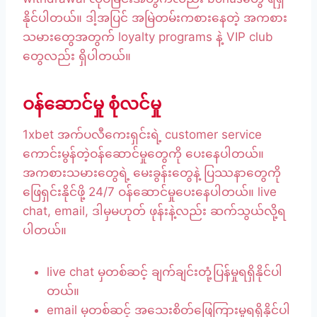
နိုင်ပါတယ်။ ဒါ့အပြင် အမြဲတမ်းကစားနေတဲ့ အကစား
သမားတွေအတွက် loyalty programs နဲ့ VIP club
တွေလည်း ရှိပါတယ်။
ဝန်ဆောင်မှု စုံလင်မှု
1xbet အက်ပလီကေးရှင်းရဲ့ customer service
ကောင်းမွန်တဲ့ဝန်ဆောင်မှုတွေကို ပေးနေပါတယ်။
အကစားသမားတွေရဲ့ မေးခွန်းတွေနဲ့ ပြဿနာတွေကို
ဖြေရှင်းနိုင်ဖို့ 24/7 ဝန်ဆောင်မှုပေးနေပါတယ်။ live
chat, email, ဒါမှမဟုတ် ဖုန်းနဲ့လည်း ဆက်သွယ်လို့ရ
ပါတယ်။
live chat မှတစ်ဆင့် ချက်ချင်းတုံ့ပြန်မှုရရှိနိုင်ပါ
တယ်။
email မှတစ်ဆင့် အသေးစိတ်ဖြေကြားမှုရရှိနိုင်ပါ