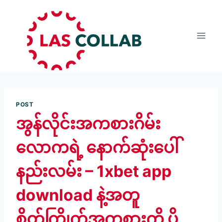
POST
အွန်လိုင်းအကစားဂိမ်း
လောကရဲ့ နောက်ဆုံးပေါ်
နည်းလမ်း – 1xbet app
download နဲ့အတူ
စိတ်ကြိုက်အကစားကို ပို