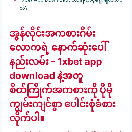
1xbet App Download: ဘာကြောင့်ရွေးချယ်သင့်
လဲ?
အွန်လိုင်းအကစားဂိမ်း
လောကရဲ့ နောက်ဆုံးပေါ်
နည်းလမ်း – 1xbet app
download နဲ့အတူ
စိတ်ကြိုက်အကစားကို ပိုမို
ကျွမ်းကျင်စွာ ပေါင်းစုံခံစား
လိုက်ပါ။