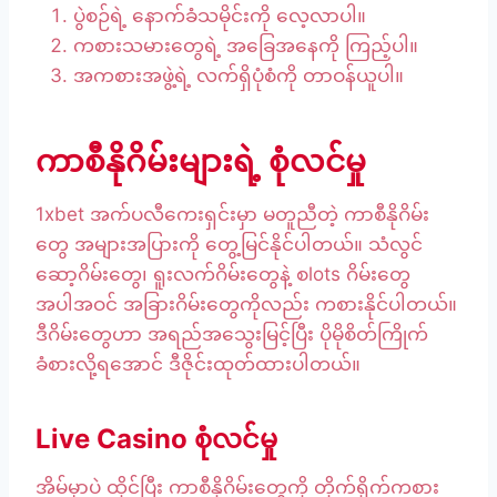
ပွဲစဉ်ရဲ့ နောက်ခံသမိုင်းကို လေ့လာပါ။
ကစားသမားတွေရဲ့ အခြေအနေကို ကြည့်ပါ။
အကစားအဖွဲ့ရဲ့ လက်ရှိပုံစံကို တာဝန်ယူပါ။
ကာစီနိုဂိမ်းများရဲ့ စုံလင်မှု
1xbet အက်ပလီကေးရှင်းမှာ မတူညီတဲ့ ကာစီနိုဂိမ်း
တွေ အများအပြားကို တွေ့မြင်နိုင်ပါတယ်။ သံလွင်
ဆော့ဂိမ်းတွေ၊ ရူးလက်ဂိမ်းတွေနဲ့ စlots ဂိမ်းတွေ
အပါအဝင် အခြားဂိမ်းတွေကိုလည်း ကစားနိုင်ပါတယ်။
ဒီဂိမ်းတွေဟာ အရည်အသွေးမြင့်ပြီး ပိုမိုစိတ်ကြိုက်
ခံစားလို့ရအောင် ဒီဇိုင်းထုတ်ထားပါတယ်။
Live Casino စုံလင်မှု
အိမ်မှာပဲ ထိုင်ပြီး ကာစီနိုဂိမ်းတွေကို တိုက်ရိုက်ကစား