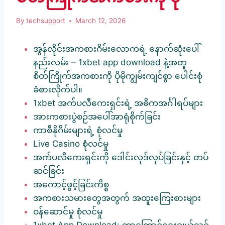
By
techsupport
March 12, 2026
အွန်လိုင်းအကစားဂိမ်းလောကရဲ့ နောက်ဆုံးပေါ်
နည်းလမ်း – 1xbet app download နဲ့အတူ
စိတ်ကြိုက်အကစားကို ပိုမိုကျွမ်းကျင်စွာ ပေါင်းစုံ
ခံစားလိုက်ပါ။
1xbet အက်ပလီကေးရှင်းရဲ့ အဓိကအင်္ဂါရပ်များ
အားကစားပွဲစဉ်အပေါ်အာရုံစိုက်ခြင်း
ကာစီနိုဂိမ်းများရဲ့ စုံလင်မှု
Live Casino စုံလင်မှု
အက်ပလီကေးရှင်းကို ဒေါင်းလုဒ်လုပ်ခြင်းနှင့် တပ်
ဆင်ခြင်း
အကောင့်ဖွင့်ခြင်းကိစ္စ
အကစားသမားတွေအတွက် အထူးကြေးစားများ
ဝန်ဆောင်မှု စုံလင်မှု