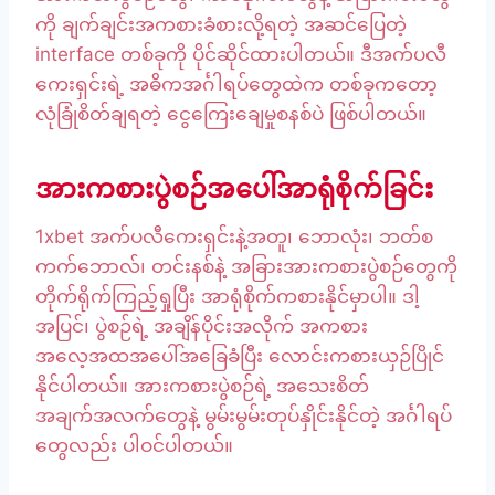
ကို ချက်ချင်းအကစားခံစားလို့ရတဲ့ အဆင်ပြေတဲ့
interface တစ်ခုကို ပိုင်ဆိုင်ထားပါတယ်။ ဒီအက်ပလီ
ကေးရှင်းရဲ့ အဓိကအင်္ဂါရပ်တွေထဲက တစ်ခုကတော့
လုံခြုံစိတ်ချရတဲ့ ငွေကြေးချေမှုစနစ်ပဲ ဖြစ်ပါတယ်။
အားကစားပွဲစဉ်အပေါ်အာရုံစိုက်ခြင်း
1xbet အက်ပလီကေးရှင်းနဲ့အတူ၊ ဘောလုံး၊ ဘတ်စ
ကက်ဘောလ်၊ တင်းနစ်နဲ့ အခြားအားကစားပွဲစဉ်တွေကို
တိုက်ရိုက်ကြည့်ရှုပြီး အာရုံစိုက်ကစားနိုင်မှာပါ။ ဒါ့
အပြင်၊ ပွဲစဉ်ရဲ့ အချိန်ပိုင်းအလိုက် အကစား
အလေ့အထအပေါ်အခြေခံပြီး လောင်းကစားယှဉ်ပြိုင်
နိုင်ပါတယ်။ အားကစားပွဲစဉ်ရဲ့ အသေးစိတ်
အချက်အလက်တွေနဲ့ မွမ်းမွမ်းတုပ်နှိုင်းနိုင်တဲ့ အင်္ဂါရပ်
တွေလည်း ပါဝင်ပါတယ်။