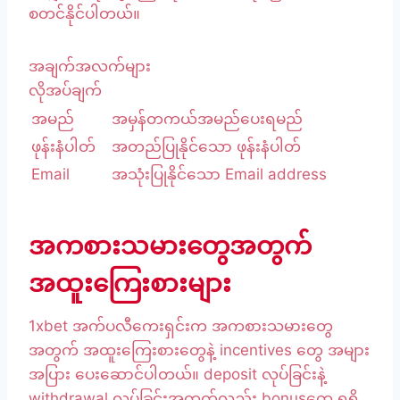
စတင်နိုင်ပါတယ်။
အချက်အလက်များ
လိုအပ်ချက်
အမည်
အမှန်တကယ်အမည်ပေးရမည်
ဖုန်းနံပါတ်
အတည်ပြုနိုင်သော ဖုန်းနံပါတ်
Email
အသုံးပြုနိုင်သော Email address
အကစားသမားတွေအတွက်
အထူးကြေးစားများ
1xbet အက်ပလီကေးရှင်းက အကစားသမားတွေ
အတွက် အထူးကြေးစားတွေနဲ့ incentives တွေ အများ
အပြား ပေးဆောင်ပါတယ်။ deposit လုပ်ခြင်းနဲ့
withdrawal လုပ်ခြင်းအတွက်လည်း bonusတွေ ရရှိ