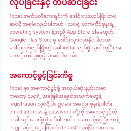
လုပ်ခြင်းနှင့် တပ်ဆင်ခြင်း
1xbet အက်ပလီကေးရှင်းကို ဒေါင်းလုဒ်လုပ်ပြီး တပ်
ဆင်ဖို့ အရမ်းလွယ်ပါတယ်။ သင်ရဲ့ လက်ကိုင်ဖုန်းရဲ့
operating system နဲ့အညီ App Store ဒါမှမဟုတ်
Google Play Store မှ ဒေါင်းလုဒ်လုပ်နိုင်ပါတယ်။
ဒေါင်းလုဒ်လုပ်ပြီးတဲ့အခါ install လုပ်ဖို့ လွယ်ကူပြီး အ
ကောင့်တစ်ခုဖွင့်ဖို့လိုအပ်ပါတယ်။
အကောင့်ဖွင့်ခြင်းကိစ္စ
1xbet မှာ အကောင့်ဖွင့်ဖို့ အလွယ်ဆုံးနည်းလမ်း
ကတော့ သင့်ရဲ့ အခြေခံအချက်အလက်တွေနဲ့
registration လုပ်ဖို့ပါ။ ဥပမာ၊ အမည်၊ ဖုန်းနံပါတ်၊
email address နဲ့ password တို့ကို အကောင့်ဖွင့်တဲ့
အခါ သွင်းပေးဖို့လိုအပ်ပါတယ်။ အကောင့်ဖွင့်ပြီးတာနဲ့
အမျှ သင့်ရဲ့ ငွေကြေးကို deposit လုပ်ပြီး အကစား