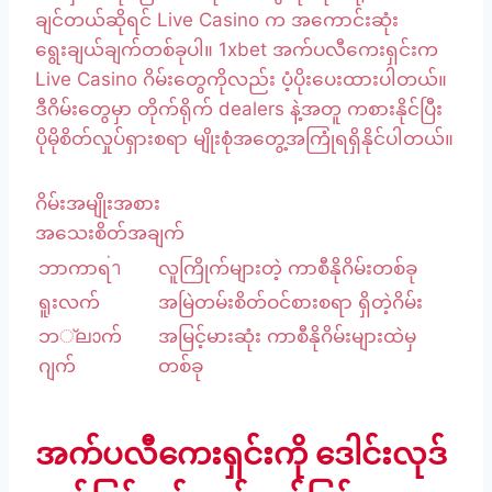
ချင်တယ်ဆိုရင် Live Casino က အကောင်းဆုံး
ရွေးချယ်ချက်တစ်ခုပါ။ 1xbet အက်ပလီကေးရှင်းက
Live Casino ဂိမ်းတွေကိုလည်း ပံ့ပိုးပေးထားပါတယ်။
ဒီဂိမ်းတွေမှာ တိုက်ရိုက် dealers နဲ့အတူ ကစားနိုင်ပြီး
ပိုမိုစိတ်လှုပ်ရှားစရာ မျိုးစုံအတွေ့အကြုံရရှိနိုင်ပါတယ်။
ဂိမ်းအမျိုးအစား
အသေးစိတ်အချက်
ဘာကာရ่า
လူကြိုက်များတဲ့ ကာစီနိုဂိမ်းတစ်ခု
ရူးလက်
အမြဲတမ်းစိတ်ဝင်စားစရာ ရှိတဲ့ဂိမ်း
ဘ്ലാက်
အမြင့်မားဆုံး ကာစီနိုဂိမ်းများထဲမှ
ဂျက်
တစ်ခု
အက်ပလီကေးရှင်းကို ဒေါင်းလုဒ်