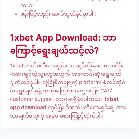
တယ်။
ဖုန်းဖြင့်လည်း ဆက်သွယ်နိုင်မှာပါ။
1xbet App Download: ဘာ
ကြောင့်ရွေးချယ်သင့်လဲ?
1xbet အက်ပလီကေးရှင်းဟာ အွန်လိုင်းအကစားဂိမ်း
ကစားချင်တဲ့သူတွေအတွက် အကောင်းဆုံးရွေးချယ်
ချက်တစ်ခုပါ။ လုံခြုံစိတ်ချရတဲ့ platform၊ စုံလင်တဲ့ဂိ
မ်းရွေးချယ်မှုနဲ့ အထူးကြေးစားတွေအပြင် 24/7
customer support လည်းရရှိနိုင်ပါတယ်။
1xbet
app download
လုပ်ပြီး ဒီအက်ပလီကေးရှင်းရဲ့ အား
သာချက်တွေကို အခုပဲ ခံစားကြည့်လိုက်ပါ။