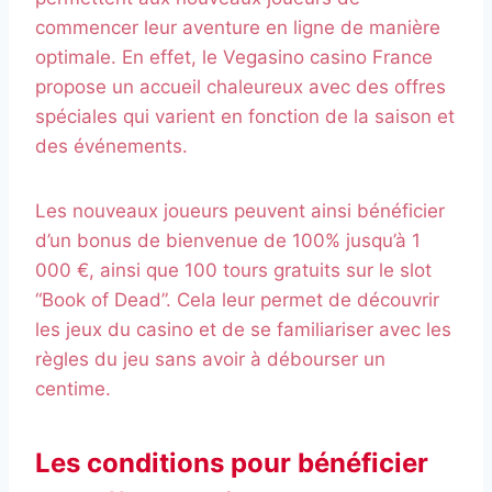
commencer leur aventure en ligne de manière
optimale. En effet, le Vegasino casino France
propose un accueil chaleureux avec des offres
spéciales qui varient en fonction de la saison et
des événements.
Les nouveaux joueurs peuvent ainsi bénéficier
d’un bonus de bienvenue de 100% jusqu’à 1
000 €, ainsi que 100 tours gratuits sur le slot
“Book of Dead”. Cela leur permet de découvrir
les jeux du casino et de se familiariser avec les
règles du jeu sans avoir à débourser un
centime.
Les conditions pour bénéficier