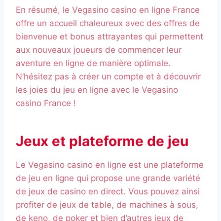
En résumé, le Vegasino casino en ligne France
offre un accueil chaleureux avec des offres de
bienvenue et bonus attrayantes qui permettent
aux nouveaux joueurs de commencer leur
aventure en ligne de manière optimale.
N’hésitez pas à créer un compte et à découvrir
les joies du jeu en ligne avec le Vegasino
casino France !
Jeux et plateforme de jeu
Le Vegasino casino en ligne est une plateforme
de jeu en ligne qui propose une grande variété
de jeux de casino en direct. Vous pouvez ainsi
profiter de jeux de table, de machines à sous,
de keno, de poker et bien d’autres jeux de