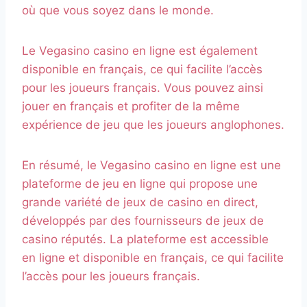
où que vous soyez dans le monde.
Le Vegasino casino en ligne est également
disponible en français, ce qui facilite l’accès
pour les joueurs français. Vous pouvez ainsi
jouer en français et profiter de la même
expérience de jeu que les joueurs anglophones.
En résumé, le Vegasino casino en ligne est une
plateforme de jeu en ligne qui propose une
grande variété de jeux de casino en direct,
développés par des fournisseurs de jeux de
casino réputés. La plateforme est accessible
en ligne et disponible en français, ce qui facilite
l’accès pour les joueurs français.