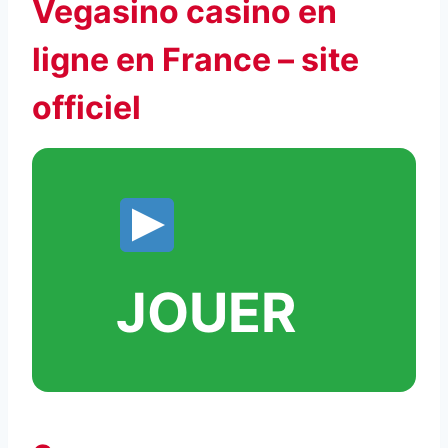
Vegasino casino en
ligne en France – site
officiel
JOUER