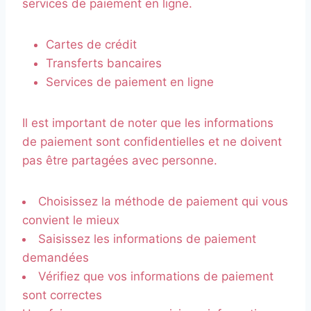
services de paiement en ligne.
Cartes de crédit
Transferts bancaires
Services de paiement en ligne
Il est important de noter que les informations
de paiement sont confidentielles et ne doivent
pas être partagées avec personne.
Choisissez la méthode de paiement qui vous
convient le mieux
Saisissez les informations de paiement
demandées
Vérifiez que vos informations de paiement
sont correctes