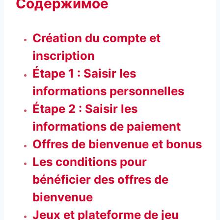
Содержимое
Création du compte et
inscription
Étape 1 : Saisir les
informations personnelles
Étape 2 : Saisir les
informations de paiement
Offres de bienvenue et bonus
Les conditions pour
bénéficier des offres de
bienvenue
Jeux et plateforme de jeu