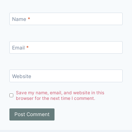
Name
*
Email
*
Website
Save my name, email, and website in this
browser for the next time I comment.