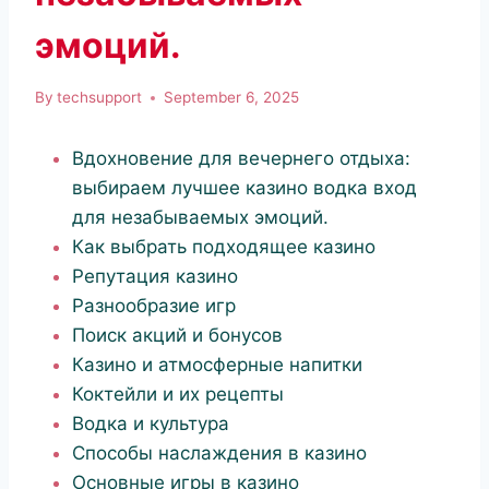
эмоций.
By
techsupport
September 6, 2025
Вдохновение для вечернего отдыха:
выбираем лучшее казино водка вход
для незабываемых эмоций.
Как выбрать подходящее казино
Репутация казино
Разнообразие игр
Поиск акций и бонусов
Казино и атмосферные напитки
Коктейли и их рецепты
Водка и культура
Способы наслаждения в казино
Основные игры в казино