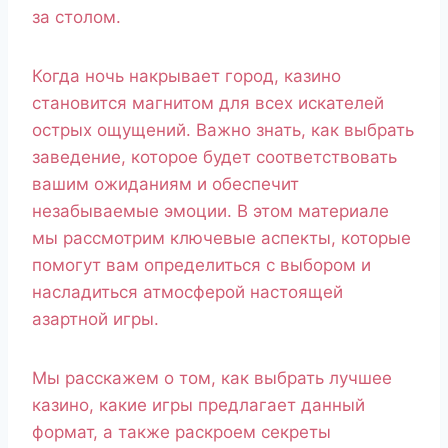
за столом.
Когда ночь накрывает город, казино
становится магнитом для всех искателей
острых ощущений. Важно знать, как выбрать
заведение, которое будет соответствовать
вашим ожиданиям и обеспечит
незабываемые эмоции. В этом материале
мы рассмотрим ключевые аспекты, которые
помогут вам определиться с выбором и
насладиться атмосферой настоящей
азартной игры.
Мы расскажем о том, как выбрать лучшее
казино, какие игры предлагает данный
формат, а также раскроем секреты