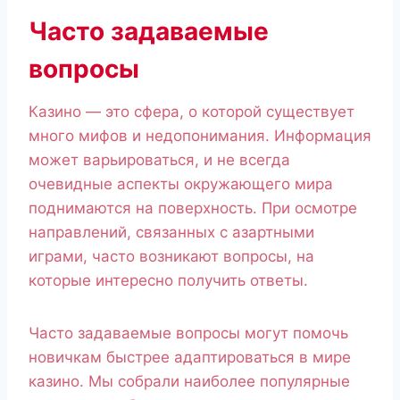
Часто задаваемые
вопросы
Казино — это сфера, о которой существует
много мифов и недопонимания. Информация
может варьироваться, и не всегда
очевидные аспекты окружающего мира
поднимаются на поверхность. При осмотре
направлений, связанных с азартными
играми, часто возникают вопросы, на
которые интересно получить ответы.
Часто задаваемые вопросы могут помочь
новичкам быстрее адаптироваться в мире
казино. Мы собрали наиболее популярные