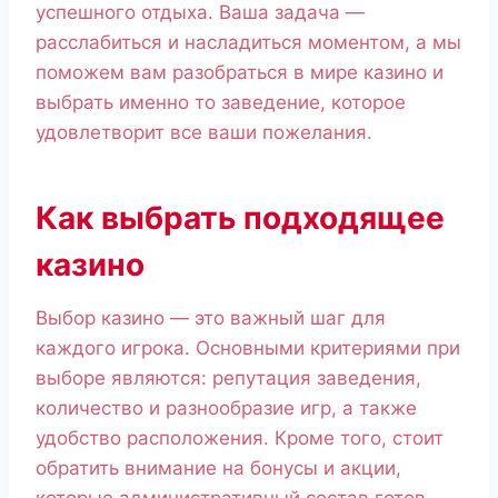
успешного отдыха. Ваша задача —
расслабиться и насладиться моментом, а мы
поможем вам разобраться в мире казино и
выбрать именно то заведение, которое
удовлетворит все ваши пожелания.
Как выбрать подходящее
казино
Выбор казино — это важный шаг для
каждого игрока. Основными критериями при
выборе являются: репутация заведения,
количество и разнообразие игр, а также
удобство расположения. Кроме того, стоит
обратить внимание на бонусы и акции,