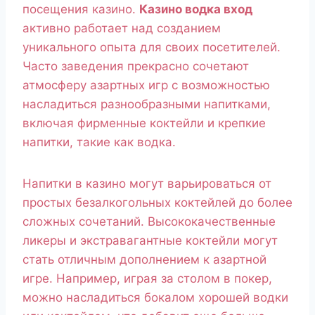
посещения казино.
Казино водка вход
активно работает над созданием
уникального опыта для своих посетителей.
Часто заведения прекрасно сочетают
атмосферу азартных игр с возможностью
насладиться разнообразными напитками,
включая фирменные коктейли и крепкие
напитки, такие как водка.
Напитки в казино могут варьироваться от
простых безалкогольных коктейлей до более
сложных сочетаний. Высококачественные
ликеры и экстравагантные коктейли могут
стать отличным дополнением к азартной
игре. Например, играя за столом в покер,
можно насладиться бокалом хорошей водки