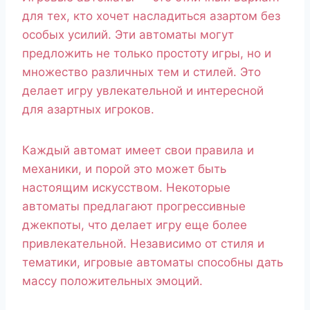
для тех, кто хочет насладиться азартом без
особых усилий. Эти автоматы могут
предложить не только простоту игры, но и
множество различных тем и стилей. Это
делает игру увлекательной и интересной
для азартных игроков.
Каждый автомат имеет свои правила и
механики, и порой это может быть
настоящим искусством. Некоторые
автоматы предлагают прогрессивные
джекпоты, что делает игру еще более
привлекательной. Независимо от стиля и
тематики, игровые автоматы способны дать
массу положительных эмоций.