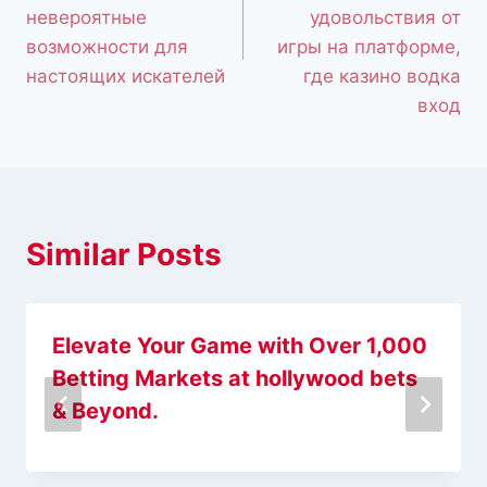
невероятные
удовольствия от
возможности для
игры на платформе,
настоящих искателей
где казино водка
вход
Similar Posts
Elevate Your Game with Over 1,000
Betting Markets at hollywood bets
& Beyond.