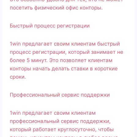
посетить физический офис конторы.
Быстрый процесс регистрации
1win предлагает своим клиентам быстрый
процесс регистрации, который занимает не
более 5 минут. Это позволяет клиентам
конторы начать делать ставки в короткие
сроки.
Профессиональный сервис поддержки
1win предлагает своим клиентам
профессиональный сервис поддержки,
который работает круглосуточно, чтобы