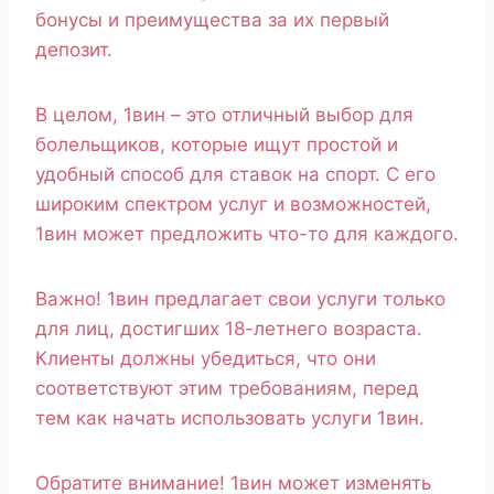
бонусы и преимущества за их первый
депозит.
В целом, 1вин – это отличный выбор для
болельщиков, которые ищут простой и
удобный способ для ставок на спорт. С его
широким спектром услуг и возможностей,
1вин может предложить что-то для каждого.
Важно! 1вин предлагает свои услуги только
для лиц, достигших 18-летнего возраста.
Клиенты должны убедиться, что они
соответствуют этим требованиям, перед
тем как начать использовать услуги 1вин.
Обратите внимание! 1вин может изменять