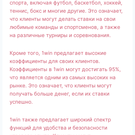
спорта, включая футбол, баскетбол, хоккей,
теннис, бокс и многие другие. Это означает,
что клиенты могут делать ставки на свои
любимые команды и спортсменов, а также
на различные турниры и соревнования.
Кроме того, 1win предлагает высокие
коэффициенты для своих клиентов.
Коэффициенты в 1win могут достигать 95%,
что является одним из самых высоких на
рынке. Это означает, что клиенты могут
получать больше денег, если их ставки
успешно.
1win также предлагает широкий спектр
функций для удобства и безопасности