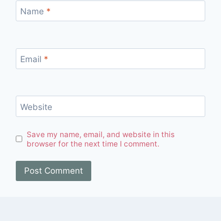
Name
*
Email
*
Website
Save my name, email, and website in this
browser for the next time I comment.