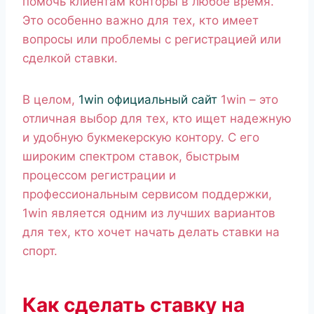
помочь клиентам конторы в любое время.
Это особенно важно для тех, кто имеет
вопросы или проблемы с регистрацией или
сделкой ставки.
В целом,
1win официальный сайт
1win – это
отличная выбор для тех, кто ищет надежную
и удобную букмекерскую контору. С его
широким спектром ставок, быстрым
процессом регистрации и
профессиональным сервисом поддержки,
1win является одним из лучших вариантов
для тех, кто хочет начать делать ставки на
спорт.
Как сделать ставку на