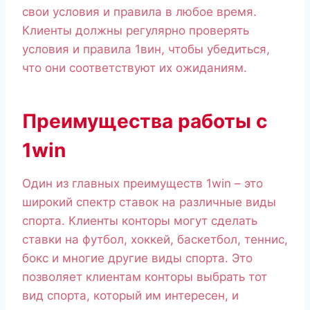
свои условия и правила в любое время.
Клиенты должны регулярно проверять
условия и правила 1вин, чтобы убедиться,
что они соответствуют их ожиданиям.
Преимущества работы с
1win
Один из главных преимуществ 1win – это
широкий спектр ставок на различные виды
спорта. Клиенты конторы могут сделать
ставки на футбол, хоккей, баскетбол, теннис,
бокс и многие другие виды спорта. Это
позволяет клиентам конторы выбрать тот
вид спорта, который им интересен, и