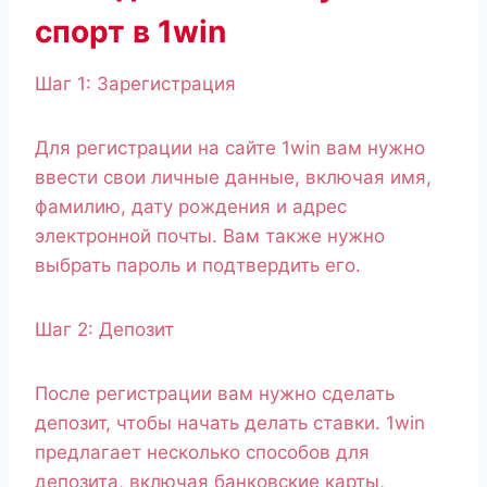
спорт в 1win
Шаг 1: Зарегистрация
Для регистрации на сайте 1win вам нужно
ввести свои личные данные, включая имя,
фамилию, дату рождения и адрес
электронной почты. Вам также нужно
выбрать пароль и подтвердить его.
Шаг 2: Депозит
После регистрации вам нужно сделать
депозит, чтобы начать делать ставки. 1win
предлагает несколько способов для
депозита, включая банковские карты,