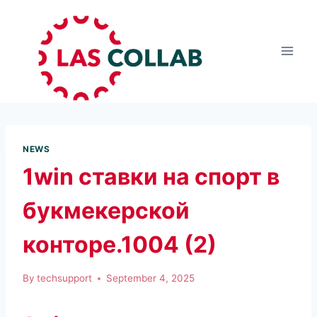
NEWS
1win ставки на спорт в
букмекерской
конторе.1004 (2)
By
techsupport
September 4, 2025