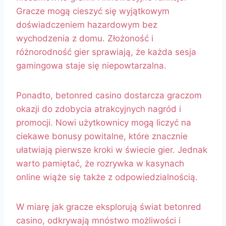
Gracze mogą cieszyć się wyjątkowym
doświadczeniem hazardowym bez
wychodzenia z domu. Złożoność i
różnorodność gier sprawiają, że każda sesja
gamingowa staje się niepowtarzalna.
Ponadto, betonred casino dostarcza graczom
okazji do zdobycia atrakcyjnych nagród i
promocji. Nowi użytkownicy mogą liczyć na
ciekawe bonusy powitalne, które znacznie
ułatwiają pierwsze kroki w świecie gier. Jednak
warto pamiętać, że rozrywka w kasynach
online wiąże się także z odpowiedzialnością.
W miarę jak gracze eksplorują świat betonred
casino, odkrywają mnóstwo możliwości i