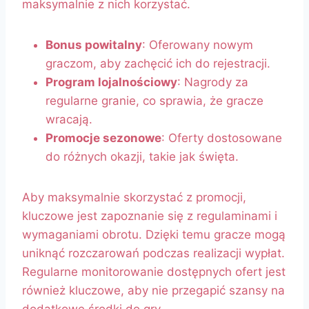
maksymalnie z nich korzystać.
Bonus powitalny
: Oferowany nowym
graczom, aby zachęcić ich do rejestracji.
Program lojalnościowy
: Nagrody za
regularne granie, co sprawia, że gracze
wracają.
Promocje sezonowe
: Oferty dostosowane
do różnych okazji, takie jak święta.
Aby maksymalnie skorzystać z promocji,
kluczowe jest zapoznanie się z regulaminami i
wymaganiami obrotu. Dzięki temu gracze mogą
uniknąć rozczarowań podczas realizacji wypłat.
Regularne monitorowanie dostępnych ofert jest
również kluczowe, aby nie przegapić szansy na