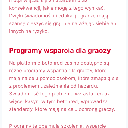
mogą wiązać się z hazardem oraz
konsekwencji, jakie mogą z tego wynikać.
Dzięki świadomości i edukacji, gracze mają
szansę cieszyć się grą, nie narażając siebie ani
innych na ryzyko.
Programy wsparcia dla graczy
Na platformie betonred casino dostępne są
różne programy wsparcia dla graczy, które
mają na celu pomoc osobom, które zmagają się
z problemem uzależnienia od hazardu.
Świadomość tego problemu wzrasta i coraz
więcej kasyn, w tym betonred, wprowadza
standardy, które mają na celu ochronę graczy.
Programy te obejmują szkolenia, wsparcie