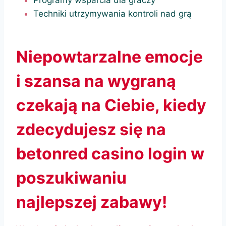
Programy wsparcia dla graczy
Techniki utrzymywania kontroli nad grą
Niepowtarzalne emocje
i szansa na wygraną
czekają na Ciebie, kiedy
zdecydujesz się na
betonred casino login w
poszukiwaniu
najlepszej zabawy!