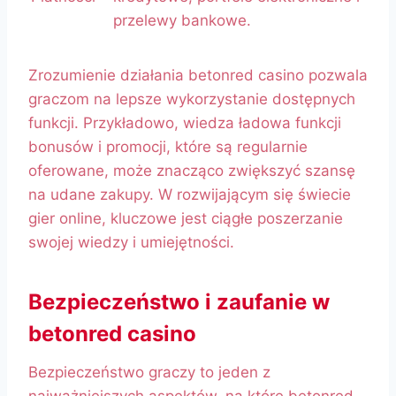
przelewy bankowe.
Zrozumienie działania betonred casino pozwala
graczom na lepsze wykorzystanie dostępnych
funkcji. Przykładowo, wiedza ładowa funkcji
bonusów i promocji, które są regularnie
oferowane, może znacząco zwiększyć szansę
na udane zakupy. W rozwijającym się świecie
gier online, kluczowe jest ciągłe poszerzanie
swojej wiedzy i umiejętności.
Bezpieczeństwo i zaufanie w
betonred casino
Bezpieczeństwo graczy to jeden z