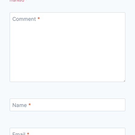
Comment
*
Name
*
Email
*