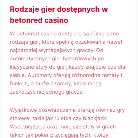
Rodzaje gier dostępnych w
betonred casino
W betonred casino dostępne są różnorodne
rodzaje gier, które spełnią oczekiwania nawet
najbardziej wymagających graczy. Od
automatycznych gier hazardowych po
klasyczne stoły do gier, każdy znajdzie coś dla
siebie. Automaty oferują różnorodne tematy i
funkcje, a także nagrody, które mogą
zaskoczyć niejednego gracza.
Wyjątkowe doświadczenie oferują również gry
stołowe, takie jak ruletka czy blackjack.
Wsectoryzacja oraz mniejsze stoły w grach
takich jak poker przyciągają tych, którzy