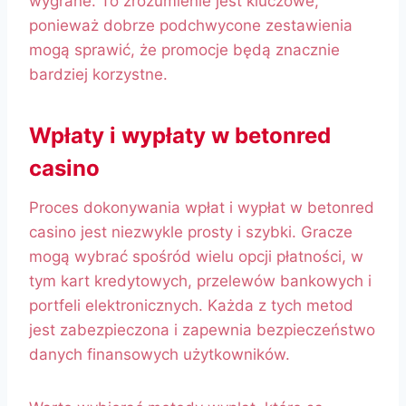
wygrane. To zrozumienie jest kluczowe,
ponieważ dobrze podchwycone zestawienia
mogą sprawić, że promocje będą znacznie
bardziej korzystne.
Wpłaty i wypłaty w betonred
casino
Proces dokonywania wpłat i wypłat w betonred
casino jest niezwykle prosty i szybki. Gracze
mogą wybrać spośród wielu opcji płatności, w
tym kart kredytowych, przelewów bankowych i
portfeli elektronicznych. Każda z tych metod
jest zabezpieczona i zapewnia bezpieczeństwo
danych finansowych użytkowników.