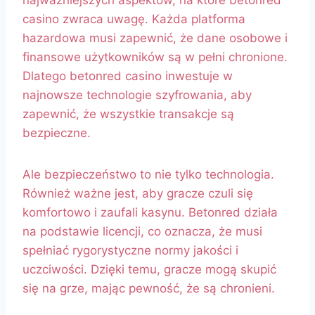
najważniejszych aspektów, na które betonred
casino zwraca uwagę. Każda platforma
hazardowa musi zapewnić, że dane osobowe i
finansowe użytkowników są w pełni chronione.
Dlatego betonred casino inwestuje w
najnowsze technologie szyfrowania, aby
zapewnić, że wszystkie transakcje są
bezpieczne.
Ale bezpieczeństwo to nie tylko technologia.
Również ważne jest, aby gracze czuli się
komfortowo i zaufali kasynu. Betonred działa
na podstawie licencji, co oznacza, że musi
spełniać rygorystyczne normy jakości i
uczciwości. Dzięki temu, gracze mogą skupić
się na grze, mając pewność, że są chronieni.