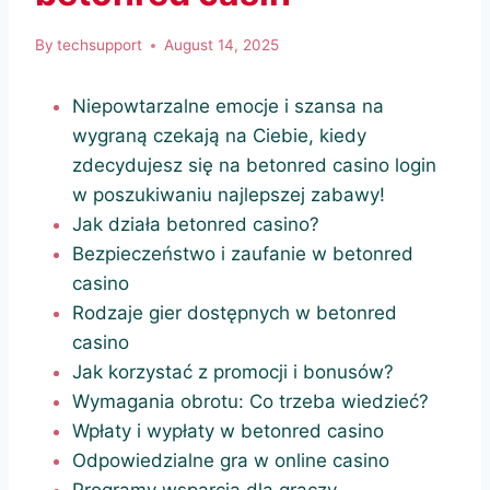
By
techsupport
August 14, 2025
Niepowtarzalne emocje i szansa na
wygraną czekają na Ciebie, kiedy
zdecydujesz się na betonred casino login
w poszukiwaniu najlepszej zabawy!
Jak działa betonred casino?
Bezpieczeństwo i zaufanie w betonred
casino
Rodzaje gier dostępnych w betonred
casino
Jak korzystać z promocji i bonusów?
Wymagania obrotu: Co trzeba wiedzieć?
Wpłaty i wypłaty w betonred casino
Odpowiedzialne gra w online casino