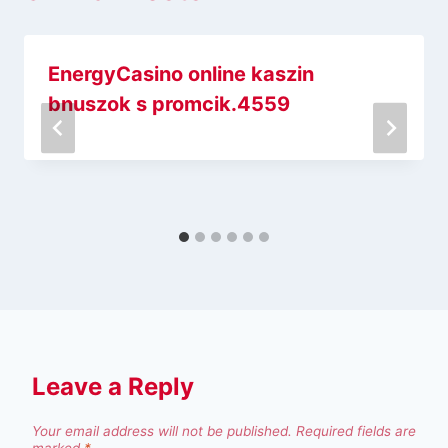
EnergyCasino online kaszin
bnuszok s promcik.4559
Leave a Reply
Your email address will not be published.
Required fields are
marked
*