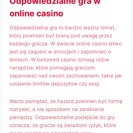
Odpowiedzialne gra w
online casino
Odpowiedzialna gra to bardzo ważny temat,
który powinien być brany pod uwagę przez
każdego gracza. W świecie online casino łatwo
jest się zagubić w emocjach i zapomnieć o
limitach. W betonred casino istnieją różne
narzędzia, które pomagają graczom
zapanować nad swoim zachowaniem, takie jak
ustalanie limitów depozytów czy sesji.
Warto pamiętać, że hazard powinien być formą
rozrywki, a nie sposobem na zarabianie
pieniędzy. Odpowiedzialne podejście do gry
oznacza, że gracze są świadomi ryzyk, które