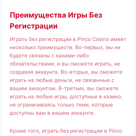
Преимущества Игры Без
Регистрации
Играть без регистрации в Pinco Casino имеет
несколько преимуществ. Во-первых, вы не
будете связаны с какими-либо
обязательствами, и вы сможете играть, не
создавая аккаунта. Во-вторых, вы сможете
играть на любые деньги, не связанные с
вашим аккаунтом. В-третьих, вы сможете
играть на любые игры, доступные в казино,
не ограничиваясь только теми, которые
доступны вам в вашем аккаунте.
Кроме того, играть без регистрации в Pinco