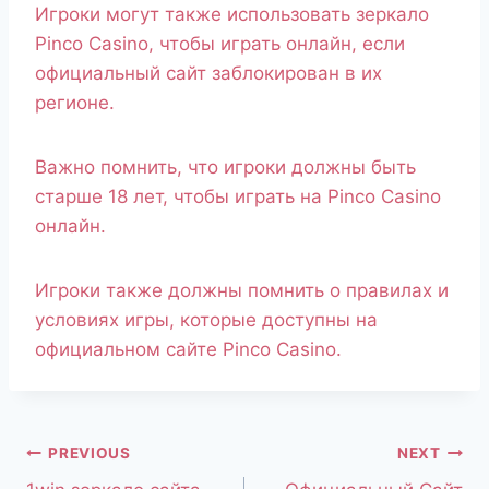
Игроки могут также использовать зеркало
Pinco Casino, чтобы играть онлайн, если
официальный сайт заблокирован в их
регионе.
Важно помнить, что игроки должны быть
старше 18 лет, чтобы играть на Pinco Casino
онлайн.
Игроки также должны помнить о правилах и
условиях игры, которые доступны на
официальном сайте Pinco Casino.
PREVIOUS
NEXT