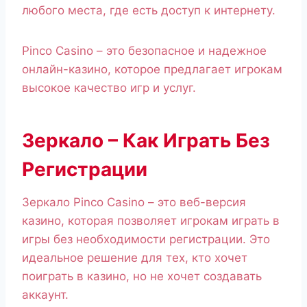
любого места, где есть доступ к интернету.
Pinco Casino – это безопасное и надежное
онлайн-казино, которое предлагает игрокам
высокое качество игр и услуг.
Зеркало – Как Играть Без
Регистрации
Зеркало Pinco Casino – это веб-версия
казино, которая позволяет игрокам играть в
игры без необходимости регистрации. Это
идеальное решение для тех, кто хочет
поиграть в казино, но не хочет создавать
аккаунт.