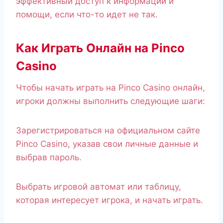
эффективный доступ к информации и
помощи, если что-то идет не так.
Как Играть Онлайн на Pinco
Casino
Чтобы начать играть на Pinco Casino онлайн,
игроки должны выполнить следующие шаги:
Зарегистрироваться на официальном сайте
Pinco Casino, указав свои личные данные и
выбрав пароль.
Выбрать игровой автомат или таблицу,
которая интересует игрока, и начать играть.