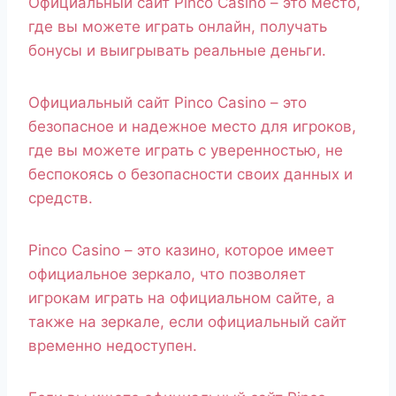
Официальный сайт Pinco Casino – это место,
где вы можете играть онлайн, получать
бонусы и выигрывать реальные деньги.
Официальный сайт Pinco Casino – это
безопасное и надежное место для игроков,
где вы можете играть с уверенностью, не
беспокоясь о безопасности своих данных и
средств.
Pinco Casino – это казино, которое имеет
официальное зеркало, что позволяет
игрокам играть на официальном сайте, а
также на зеркале, если официальный сайт
временно недоступен.