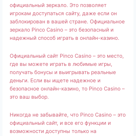
официальный зеркало. Это позволяет
игрокам доступаться сайту, даже если он
заблокирован в вашей стране. Официальное
зеркало Pinco Casino – это безопасный и
надежный способ играть в онлайн-казино.
Официальный сайт Pinco Casino – это место,
где вы можете играть в любимые игры,
получать бонусы и выигрывать реальные
деньги. Если вы ищете надежное и
безопасное онлайн-казино, то Pinco Casino –
это ваш выбор.
Никогда не забывайте, что Pinco Casino – это
официальный сайт, и все его функции и
возможности доступны только на