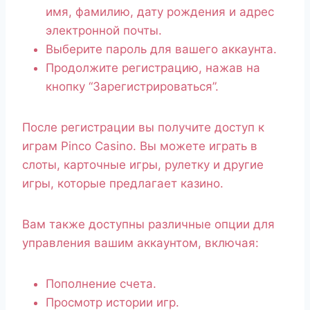
имя, фамилию, дату рождения и адрес
электронной почты.
Выберите пароль для вашего аккаунта.
Продолжите регистрацию, нажав на
кнопку “Зарегистрироваться”.
После регистрации вы получите доступ к
играм Pinco Casino. Вы можете играть в
слоты, карточные игры, рулетку и другие
игры, которые предлагает казино.
Вам также доступны различные опции для
управления вашим аккаунтом, включая:
Пополнение счета.
Просмотр истории игр.