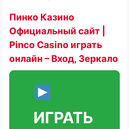
Пинко Казино
Официальный сайт |
Pinco Casino играть
онлайн – Вход, Зеркало
ИГРАТЬ