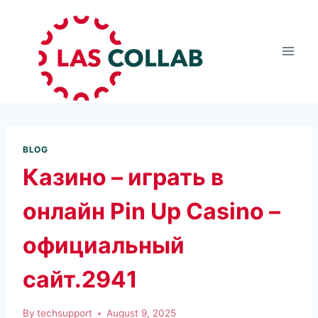
BLOG
Казино – играть в
онлайн Pin Up Casino –
официальный
сайт.2941
By
techsupport
August 9, 2025