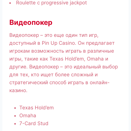
Roulette с progressive jackpot
Видеопокер
Видеопокер – это еще один тип игр,
доступный в Pin Up Casino. Он предлагает
игрокам возможность играть в различные
игры, такие как Texas Hold’em, Omaha и
другие. Видеопокер – это идеальный выбор
для тех, кто ищет более сложный и
стратегический способ играть в онлайн-
казино.
Texas Hold’em
Omaha
7-Card Stud