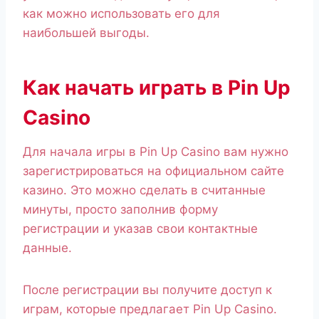
как можно использовать его для
наибольшей выгоды.
Как начать играть в Pin Up
Casino
Для начала игры в Pin Up Casino вам нужно
зарегистрироваться на официальном сайте
казино. Это можно сделать в считанные
минуты, просто заполнив форму
регистрации и указав свои контактные
данные.
После регистрации вы получите доступ к
играм, которые предлагает Pin Up Casino.