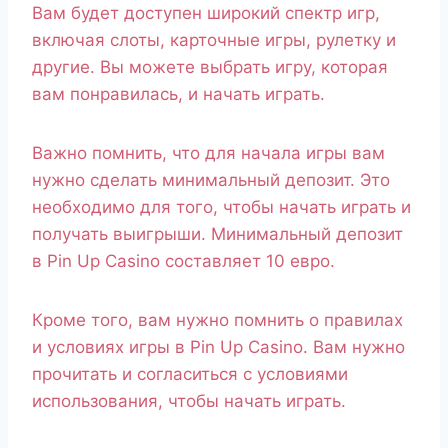
Вам будет доступен широкий спектр игр,
включая слоты, карточные игры, рулетку и
другие. Вы можете выбрать игру, которая
вам понравилась, и начать играть.
Важно помнить, что для начала игры вам
нужно сделать минимальный депозит. Это
необходимо для того, чтобы начать играть и
получать выигрыши. Минимальный депозит
в Pin Up Casino составляет 10 евро.
Кроме того, вам нужно помнить о правилах
и условиях игры в Pin Up Casino. Вам нужно
прочитать и согласиться с условиями
использования, чтобы начать играть.