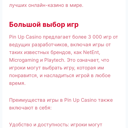
лучших онлайн-казино в мире.
Большой выбор игр
Pin Up Casino предлагает более 3 000 игр от
ведущих разработчиков, включая игры от
таких известных брендов, как NetEnt,
Microgaming и Playtech. Это означает, что
игроки могут выбрать игру, которая им
понравится, и насладиться игрой в любое
время.
Преимущества игры в Pin Up Casino также
включают в себя:
Удобство и доступность: игроки могут