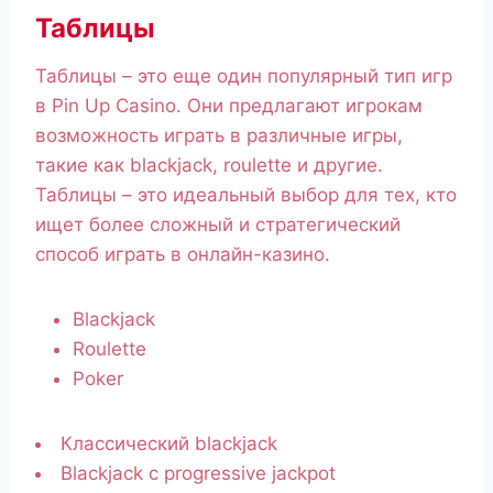
Таблицы
Таблицы – это еще один популярный тип игр
в Pin Up Casino. Они предлагают игрокам
возможность играть в различные игры,
такие как blackjack, roulette и другие.
Таблицы – это идеальный выбор для тех, кто
ищет более сложный и стратегический
способ играть в онлайн-казино.
Blackjack
Roulette
Poker
Классический blackjack
Blackjack с progressive jackpot