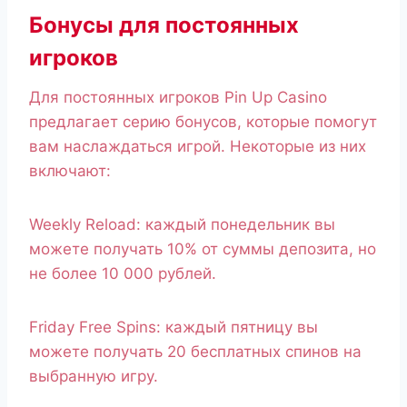
Бонусы для постоянных
игроков
Для постоянных игроков Pin Up Casino
предлагает серию бонусов, которые помогут
вам наслаждаться игрой. Некоторые из них
включают:
Weekly Reload: каждый понедельник вы
можете получать 10% от суммы депозита, но
не более 10 000 рублей.
Friday Free Spins: каждый пятницу вы
можете получать 20 бесплатных спинов на
выбранную игру.