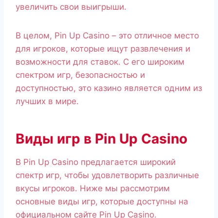
увеличить свои выигрыши.
В целом, Pin Up Casino – это отличное место
для игроков, которые ищут развлечения и
возможности для ставок. С его широким
спектром игр, безопасностью и
доступностью, это казино является одним из
лучших в мире.
Виды игр в Pin Up Casino
В Pin Up Casino предлагается широкий
спектр игр, чтобы удовлетворить различные
вкусы игроков. Ниже мы рассмотрим
основные виды игр, которые доступны на
официальном сайте Pin Up Casino.