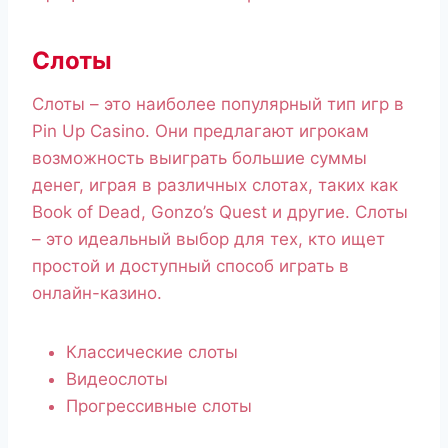
Слоты
Слоты – это наиболее популярный тип игр в
Pin Up Casino. Они предлагают игрокам
возможность выиграть большие суммы
денег, играя в различных слотах, таких как
Book of Dead, Gonzo’s Quest и другие. Слоты
– это идеальный выбор для тех, кто ищет
простой и доступный способ играть в
онлайн-казино.
Классические слоты
Видеослоты
Прогрессивные слоты