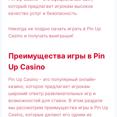
который предлагает игрокам высокое
качество услуг и безопасность.
Никогда не поздно начать играть в Pin Up
Casino и получать выигрыши!
Преимущества игры в Pin
Up Casino
Pin Up Casino – это популярный онлайн-
казино, которое предлагает игрокам
широкий спектр развлекательных игр и
возможностей для ставок. В этом разделе
мы рассмотрим преимущества игры в Pin Up
Casino, которые делают его одним из