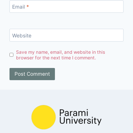
Email
*
Website
Save my name, email, and website in this
browser for the next time I comment.