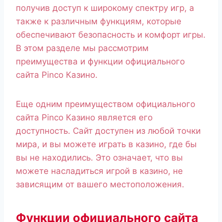
получив доступ к широкому спектру игр, а
также к различным функциям, которые
обеспечивают безопасность и комфорт игры.
В этом разделе мы рассмотрим
преимущества и функции официального
сайта Pinco Казино.
Еще одним преимуществом официального
сайта Pinco Казино является его
доступность. Сайт доступен из любой точки
мира, и вы можете играть в казино, где бы
вы не находились. Это означает, что вы
можете насладиться игрой в казино, не
зависящим от вашего местоположения.
Функции официального сайта