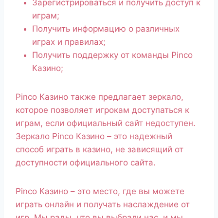
Зарегистрироваться и получить доступ к
играм;
Получить информацию о различных
играх и правилах;
Получить поддержку от команды Pinco
Казино;
Pinco Казино также предлагает зеркало,
которое позволяет игрокам доступаться к
играм, если официальный сайт недоступен.
Зеркало Pinco Казино – это надежный
способ играть в казино, не зависящий от
доступности официального сайта.
Pinco Казино – это место, где вы можете
играть онлайн и получать наслаждение от
игр. Мы рады, что вы выбрали нас, и мы