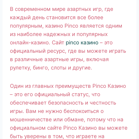
В современном мире азартных игр, где
каждый день становится все более
популярным, казино Pinco является одним
из наиболее надежных и популярных
онлайн-казино. Сайт
pinco казино
– это
официальный ресурс, где вы можете играть
в различные азартные игры, включая
рулетку, бинго, слоты и другие.
Один из главных преимуществ Pinco Казино
– это его официальный статус, что
обеспечивает безопасность и честность
игры. Вам не нужно беспокоиться о
мошенничестве или обмане, потому что на
официальном сайте Pinco Казино вы можете
быть уверены в том, что играете на