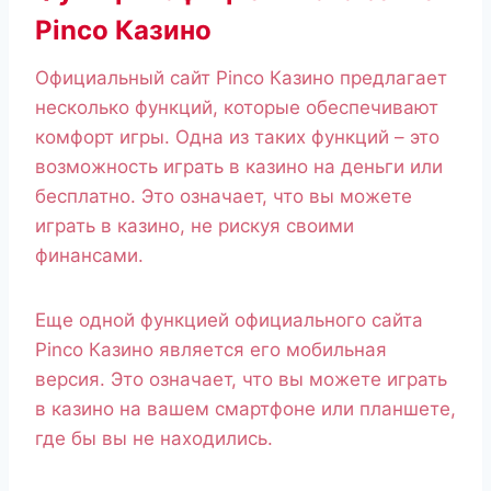
Pinco Казино
Официальный сайт Pinco Казино предлагает
несколько функций, которые обеспечивают
комфорт игры. Одна из таких функций – это
возможность играть в казино на деньги или
бесплатно. Это означает, что вы можете
играть в казино, не рискуя своими
финансами.
Еще одной функцией официального сайта
Pinco Казино является его мобильная
версия. Это означает, что вы можете играть
в казино на вашем смартфоне или планшете,
где бы вы не находились.