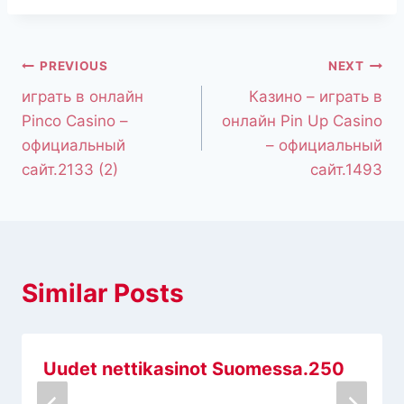
PREVIOUS
NEXT
играть в онлайн
Казино – играть в
Pinco Casino –
онлайн Pin Up Casino
официальный
– официальный
сайт.2133 (2)
сайт.1493
Similar Posts
Uudet nettikasinot Suomessa.250