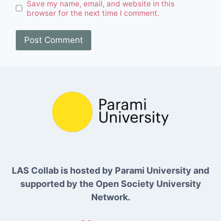
Save my name, email, and website in this
browser for the next time I comment.
LAS Collab is hosted by Parami University and
supported by the Open Society University
Network.