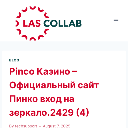
BLOG
Pinco Казино –
Официальный сайт
Пинко вход на
зеркало.2429 (4)
By
techsupport
August 7, 2025