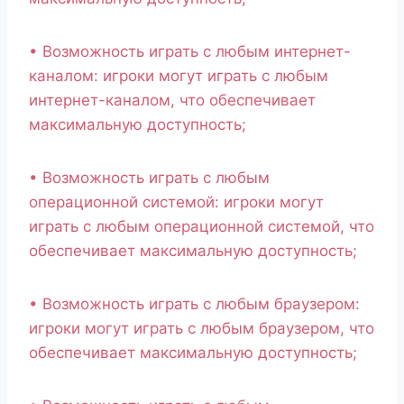
• Возможность играть с любым интернет-
каналом: игроки могут играть с любым
интернет-каналом, что обеспечивает
максимальную доступность;
• Возможность играть с любым
операционной системой: игроки могут
играть с любым операционной системой, что
обеспечивает максимальную доступность;
• Возможность играть с любым браузером:
игроки могут играть с любым браузером, что
обеспечивает максимальную доступность;