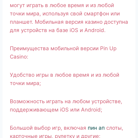
могут играть в любое время и из любой
точки мира, используя свой смартфон или
планшет. Мобильная версия казино доступна
для устройств на базе iOS и Android.
Преимущества мобильной версии Pin Up
Casino:
Удобство игры в любое время и из любой
точки мира;
Возможность играть на любом устройстве,
поддерживающем iOS или Android;
Большой выбор игр, включая
пин ап
слоты,
карточные игры, рулетку и другие;