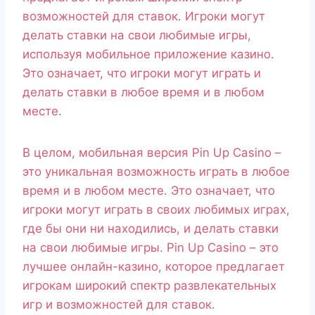
возможностей для ставок. Игроки могут
делать ставки на свои любимые игры,
используя мобильное приложение казино.
Это означает, что игроки могут играть и
делать ставки в любое время и в любом
месте.
В целом, мобильная версия Pin Up Casino –
это уникальная возможность играть в любое
время и в любом месте. Это означает, что
игроки могут играть в своих любимых играх,
где бы они ни находились, и делать ставки
на свои любимые игры. Pin Up Casino – это
лучшее онлайн-казино, которое предлагает
игрокам широкий спектр развлекательных
игр и возможностей для ставок.