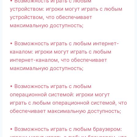
• Возможность играть с любым
устройством: игроки могут играть с любым
устройством, что обеспечивает
максимальную доступность;
• Возможность играть с любым интернет-
каналом: игроки могут играть с любым
интернет-каналом, что обеспечивает
максимальную доступность;
• Возможность играть с любым
операционной системой: игроки могут
играть с любым операционной системой, что
обеспечивает максимальную доступность;
• Возможность играть с любым браузером: