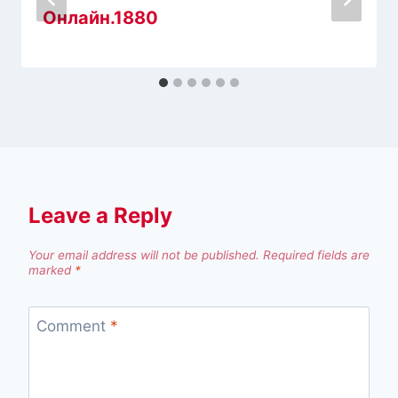
Онлайн.1880
Leave a Reply
Your email address will not be published.
Required fields are
marked
*
Comment
*