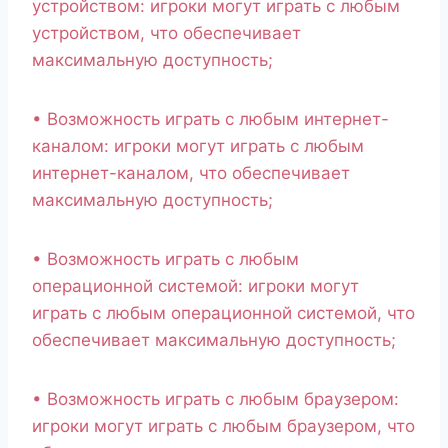
устройством: игроки могут играть с любым
устройством, что обеспечивает
максимальную доступность;
• Возможность играть с любым интернет-
каналом: игроки могут играть с любым
интернет-каналом, что обеспечивает
максимальную доступность;
• Возможность играть с любым
операционной системой: игроки могут
играть с любым операционной системой, что
обеспечивает максимальную доступность;
• Возможность играть с любым браузером:
игроки могут играть с любым браузером, что