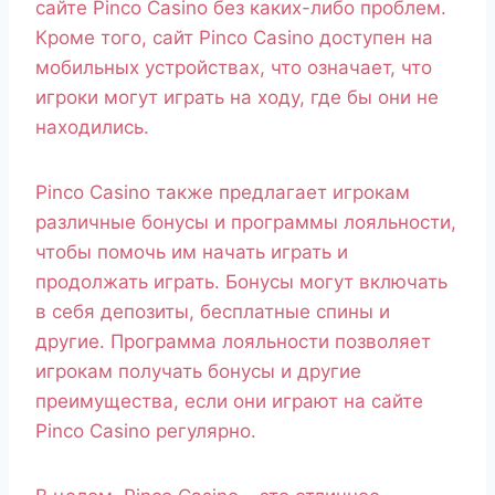
сайте Pinco Casino без каких-либо проблем.
Кроме того, сайт Pinco Casino доступен на
мобильных устройствах, что означает, что
игроки могут играть на ходу, где бы они не
находились.
Pinco Casino также предлагает игрокам
различные бонусы и программы лояльности,
чтобы помочь им начать играть и
продолжать играть. Бонусы могут включать
в себя депозиты, бесплатные спины и
другие. Программа лояльности позволяет
игрокам получать бонусы и другие
преимущества, если они играют на сайте
Pinco Casino регулярно.