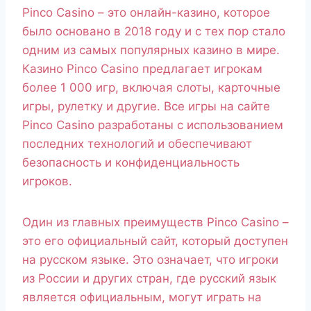
Pinco Casino – это онлайн-казино, которое
было основано в 2018 году и с тех пор стало
одним из самых популярных казино в мире.
Казино Pinco Casino предлагает игрокам
более 1 000 игр, включая слоты, карточные
игры, рулетку и другие. Все игры на сайте
Pinco Casino разработаны с использованием
последних технологий и обеспечивают
безопасность и конфиденциальность
игроков.
Один из главных преимуществ Pinco Casino –
это его официальный сайт, который доступен
на русском языке. Это означает, что игроки
из России и других стран, где русский язык
является официальным, могут играть на