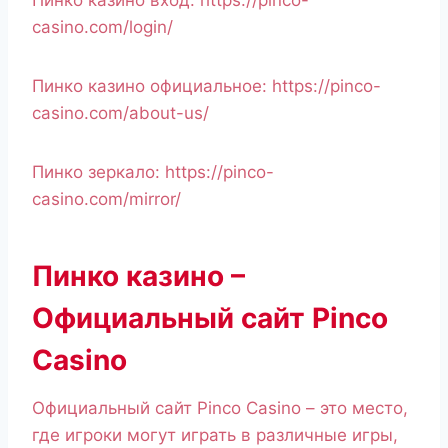
Пинко казино вход: https://pinco-
casino.com/login/
Пинко казино официальное: https://pinco-
casino.com/about-us/
Пинко зеркало: https://pinco-
casino.com/mirror/
Пинко казино –
Официальный сайт Pinco
Casino
Официальный сайт Pinco Casino – это место,
где игроки могут играть в различные игры,