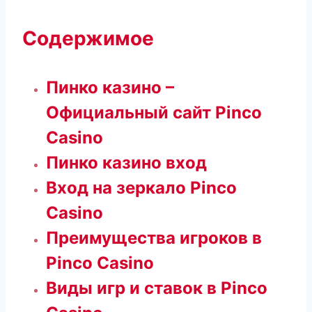
Содержимое
Пинко казино –
Официальный сайт Pinco
Casino
Пинко казино вход
Вход на зеркало Pinco
Casino
Преимущества игроков в
Pinco Casino
Виды игр и ставок в Pinco