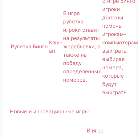
В игре бинго
игроки
В игре
должны
рулетка
помочь
игроки ставят
игрокам-
на результаты
Кэш-
компьютерам
Рулетка
Бинго
жеребьевки, а
ап
выиграть,
также на
выбирая
победу
номера,
определенных
которые
номеров.
будут
выиграть.
Новые и инновационные игры:
В игре