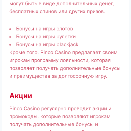
могут быть в виде дополнительных денег,
бесплатных спинов или других призов.
Бонусы на игры слотов
Бонусы на игры рулетки
Бонусы на игры blackjack
Кроме того, Pinco Casino предлагает своим
игрокам программу лояльности, которая
позволяет получать дополнительные бонусы
и преимущества за долгосрочную игру.
Акции
Pinco Casino регулярно проводит акции и
промокоды, которые позволяют игрокам
получать дополнительные бонусы и