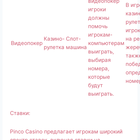
видеопокер
В игр
игроки
кази
должны
руле
помочь
игрок
игрокам-
Казино-
Слот-
на ре
Видеопокер
компьютерам
рулетка
машина
жере
выиграть,
такж
выбирая
побе
номера,
опре
которые
номе
будут
выиграть.
Ставки:
Pinco Casino предлагает игрокам широкий