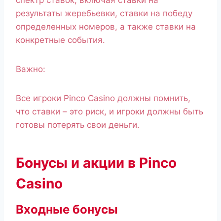
спектр ставок, включая ставки на
результаты жеребьевки, ставки на победу
определенных номеров, а также ставки на
конкретные события.
Важно:
Все игроки Pinco Casino должны помнить,
что ставки – это риск, и игроки должны быть
готовы потерять свои деньги.
Бонусы и акции в Pinco
Casino
Входные бонусы