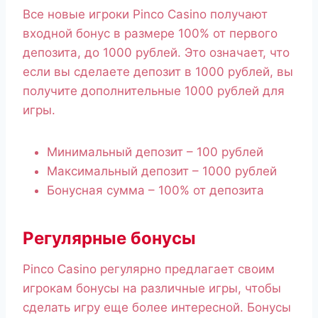
Все новые игроки Pinco Casino получают
входной бонус в размере 100% от первого
депозита, до 1000 рублей. Это означает, что
если вы сделаете депозит в 1000 рублей, вы
получите дополнительные 1000 рублей для
игры.
Минимальный депозит – 100 рублей
Максимальный депозит – 1000 рублей
Бонусная сумма – 100% от депозита
Регулярные бонусы
Pinco Casino регулярно предлагает своим
игрокам бонусы на различные игры, чтобы
сделать игру еще более интересной. Бонусы