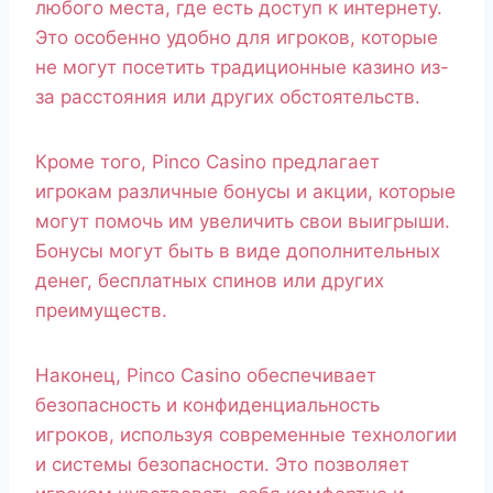
любого места, где есть доступ к интернету.
Это особенно удобно для игроков, которые
не могут посетить традиционные казино из-
за расстояния или других обстоятельств.
Кроме того, Pinco Casino предлагает
игрокам различные бонусы и акции, которые
могут помочь им увеличить свои выигрыши.
Бонусы могут быть в виде дополнительных
денег, бесплатных спинов или других
преимуществ.
Наконец, Pinco Casino обеспечивает
безопасность и конфиденциальность
игроков, используя современные технологии
и системы безопасности. Это позволяет