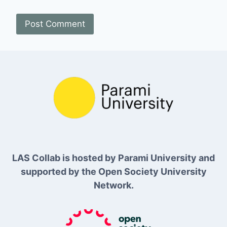
LAS Collab is hosted by Parami University and
supported by the Open Society University
Network.