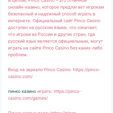
В целом, Pinco Casino – это отличное
онлайн-казино, которое предлагает игрокам
безопасный и надежный способ играть в
интернете. Официальный сайт Pinco Casino
доступен на русском языке, что означает,
что игроки из России и других стран, где
русский язык является официальным, могут
играть на сайте Pinco Casino без каких-либо
проблем.
Вход на зеркало Pinco Casino: https://pinco-
casino.com/
пинко казино
играть: https://pinco-
casino.com/games/