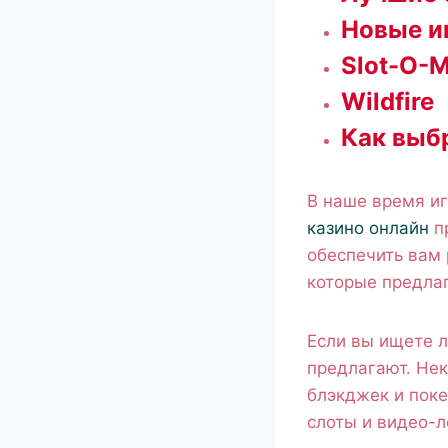
Новые и
Slot-O-M
Wildfire
Как выб
В наше время и
казино онлайн
п
обеспечить вам 
которые предла
Если вы ищете л
предлагают. Нек
блэкджек и поке
слоты и видео-л