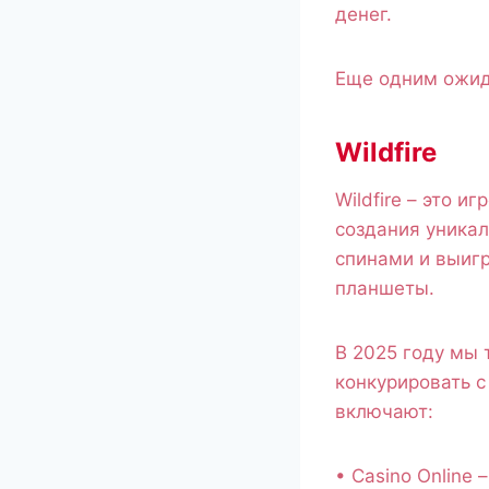
денег.
Еще одним ожид
Wildfire
Wildfire – это и
создания уника
спинами и выигр
планшеты.
В 2025 году мы 
конкурировать 
включают:
• Casino Online