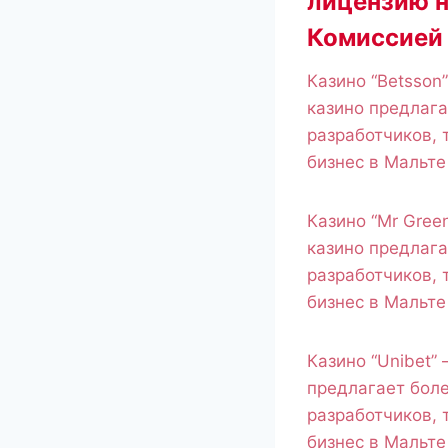
лицензию н
Комиссией 
Казино “Betsson
казино предлага
разработчиков, 
бизнес в Мальте
Казино “Mr Gree
казино предлага
разработчиков, 
бизнес в Мальте
Казино “Unibet”
предлагает боле
разработчиков, 
бизнес в Мальте