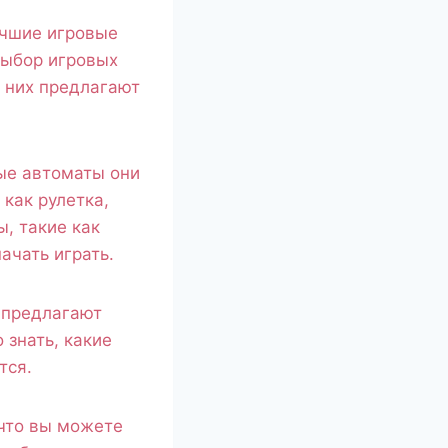
учшие игровые
выбор игровых
з них предлагают
вые автоматы они
 как рулетка,
, такие как
ачать играть.
е предлагают
 знать, какие
тся.
 что вы можете