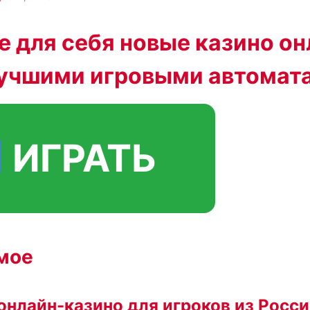
е для себя новые казино он
лучшими игровыми автомат
ИГРАТЬ
мое
онлайн-казино для игроков из Росс