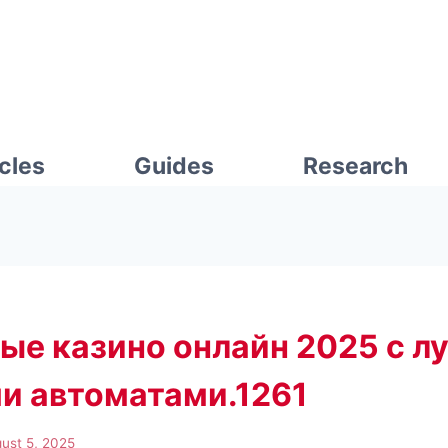
icles
Guides
Research
вые казино онлайн 2025 с 
и автоматами.1261
ust 5, 2025