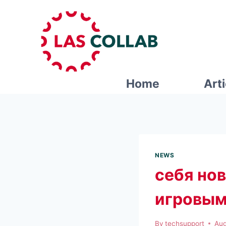
Home
Art
NEWS
себя но
игровым
By
techsupport
Aug