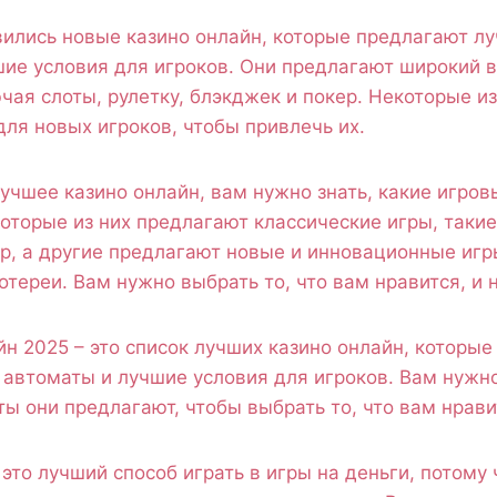
вились новые казино онлайн, которые предлагают л
шие условия для игроков. Они предлагают широкий 
чая слоты, рулетку, блэкджек и покер. Некоторые и
для новых игроков, чтобы привлечь их.
учшее казино онлайн, вам нужно знать, какие игро
оторые из них предлагают классические игры, такие
р, а другие предлагают новые и инновационные игры
отереи. Вам нужно выбрать то, что вам нравится, и н
йн 2025 – это список лучших казино онлайн, которы
автоматы и лучшие условия для игроков. Вам нужно
ы они предлагают, чтобы выбрать то, что вам нрави
 это лучший способ играть в игры на деньги, потому