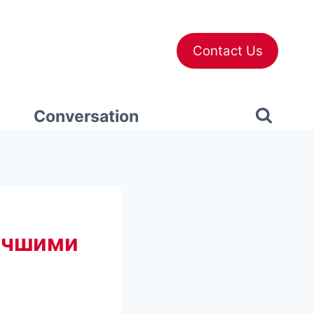
Contact Us
Conversation
лучшими