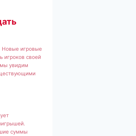
дать
. Новые игровые
ь игроков своей
 мы увидим
существующими
зует
ыигрышей.
ьшие суммы