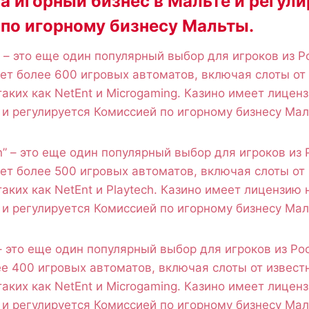
а игорный бизнес в Мальте и регули
по игорному бизнесу Мальты.
” – это еще один популярный выбор для игроков из Р
ет более 600 игровых автоматов, включая слоты от
таких как NetEnt и Microgaming. Казино имеет лицен
 и регулируется Комиссией по игорному бизнесу Мал
n” – это еще один популярный выбор для игроков из 
ет более 500 игровых автоматов, включая слоты от
таких как NetEnt и Playtech. Казино имеет лицензию
 и регулируется Комиссией по игорному бизнесу Мал
 – это еще один популярный выбор для игроков из Ро
е 400 игровых автоматов, включая слоты от извест
таких как NetEnt и Microgaming. Казино имеет лицен
 и регулируется Комиссией по игорному бизнесу Мал