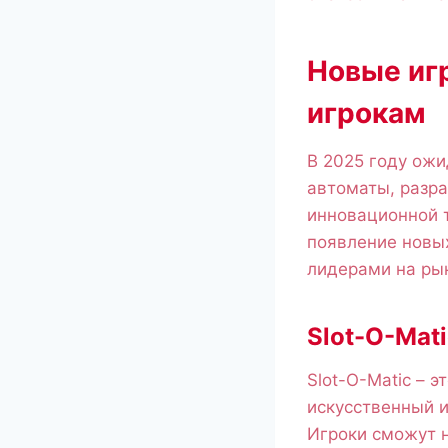
Новые иг
игрокам
В 2025 году ожи
автоматы, разр
инновационной 
появление новы
лидерами на ры
Slot-O-Mat
Slot-O-Matic – 
искусственный 
Игроки сможут 