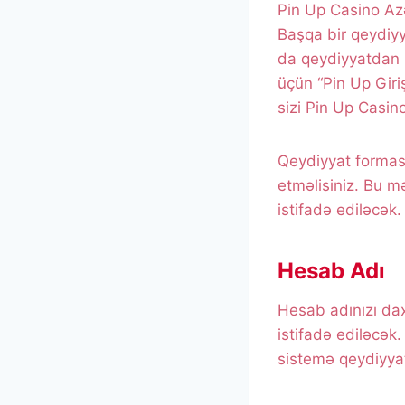
Pin Up Casino Az
Başqa bir qeydiy
da qeydiyyatdan k
üçün “Pin Up Giri
sizi Pin Up Casi
Qeydiyyat formas
etməlisiniz. Bu mə
istifadə ediləcək.
Hesab Adı
Hesab adınızı dax
istifadə ediləcək
sistemə qeydiyya