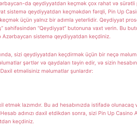
ərbaycan-da qeydiyyatdan keçmək çox rahat və sürətli 
yat sistemə qeydiyyatdan keçməkdən fərqli, Pin Up Cas
eçmək üçün yalnız bir adımla yeterlidir. Qeydiyyat pro
ş” səhifəsindən “Qeydiyyat” butonuna vaxt verin. Bu but
no Azərbaycan sistemə qeydiyyatdan keçdiniz.
ında, sizi qeydiyyatdan keçdirmək üçün bir neçə məluma
lumatlar şərtlər və qaydaları təyin edir, və sizin hesabını
 Daxil etməlisiniz məlumatlar şunlardır:
il etmək lazımdır. Bu ad hesabınızda istifadə olunacaq və
. Hesab adınızı daxil etdikdən sonra, sizi Pin Up Casino
tdan keçdiniz.