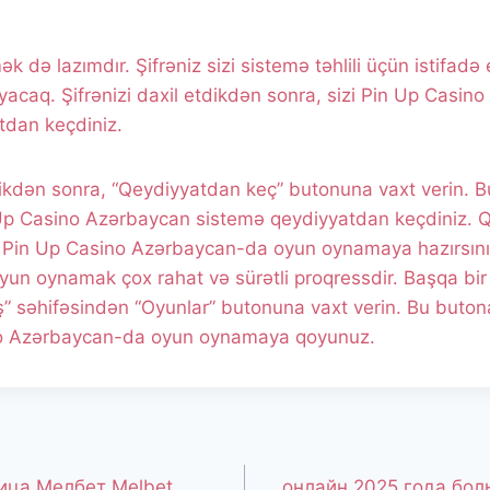
mək də lazımdır. Şifrəniz sizi sistemə təhlili üçün istifadə 
acaq. Şifrənizi daxil etdikdən sonra, sizi Pin Up Casin
tdan keçdiniz.
tdikdən sonra, “Qeydiyyatdan keç” butonuna vaxt verin. 
n Up Casino Azərbaycan sistemə qeydiyyatdan keçdiniz.
 Pin Up Casino Azərbaycan-da oyun oynamaya hazırsını
un oynamak çox rahat və sürətli proqressdir. Başqa bi
ş” səhifəsindən “Oyunlar” butonuna vaxt verin. Bu buton
no Azərbaycan-da oyun oynamaya qoyunuz.
ица Мелбет Melbet
онлайн 2025 года бол