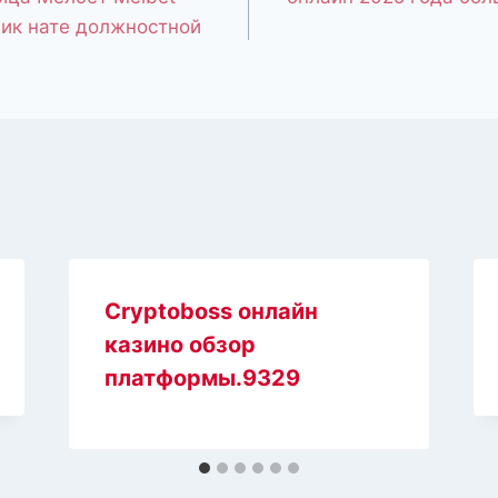
ик нате должностной
Cryptoboss онлайн
казино обзор
платформы.9329