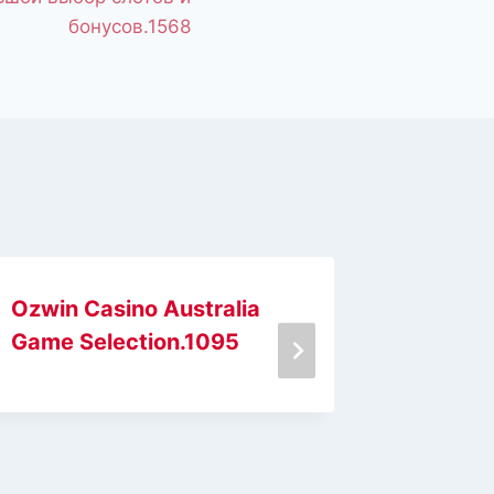
бонусов.1568
Ozwin Casino Australia
770 Cas
Game Selection.1095
ambian
chez v