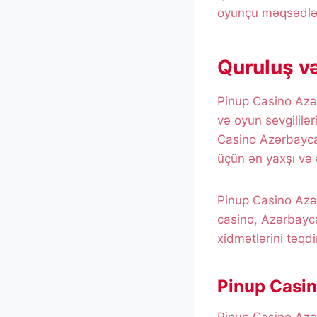
oyunçu məqsədləri
Quruluş v
Pinup Casino Azər
və oyun sevgililə
Casino Azərbayca
üçün ən yaxşı və 
Pinup Casino Azər
casino, Azərbayca
xidmətlərini təqd
Pinup Casin
Pinup Casino Azər