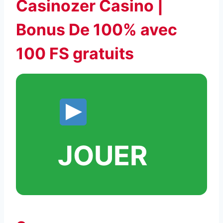
Casinozer Casino |
Bonus De 100% avec
100 FS gratuits
JOUER