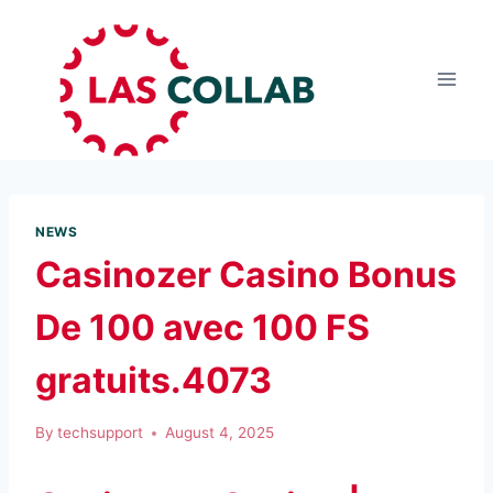
NEWS
Casinozer Casino Bonus
De 100 avec 100 FS
gratuits.4073
By
techsupport
August 4, 2025