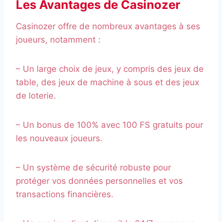
Les Avantages de Casinozer
Casinozer offre de nombreux avantages à ses
joueurs, notamment :
– Un large choix de jeux, y compris des jeux de
table, des jeux de machine à sous et des jeux
de loterie.
– Un bonus de 100% avec 100 FS gratuits pour
les nouveaux joueurs.
– Un système de sécurité robuste pour
protéger vos données personnelles et vos
transactions financières.