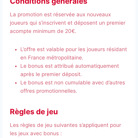
Conditions générales
La promotion est réservée aux nouveaux
joueurs qui s’inscrivent et déposent un premier
acompte minimum de 20€.
L’offre est valable pour les joueurs résidant
en France métropolitaine.
Le bonus est attribué automatiquement
après le premier déposit.
Le bonus est non cumulable avec d’autres
offres promotionnelles.
Règles de jeu
Les règles de jeu suivantes s’appliquent pour
les jeux avec bonus :