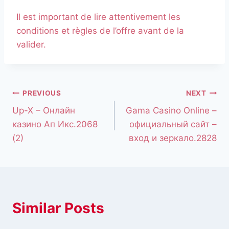
Il est important de lire attentivement les
conditions et règles de l’offre avant de la
valider.
PREVIOUS
NEXT
Up-X – Онлайн
Gama Casino Online –
казино Ап Икс.2068
официальный сайт –
(2)
вход и зеркало.2828
Similar Posts