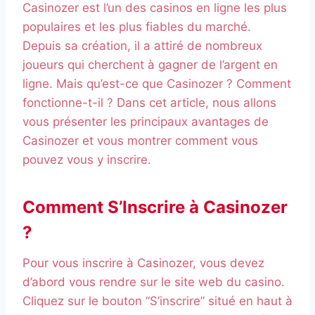
Casinozer est l’un des casinos en ligne les plus
populaires et les plus fiables du marché.
Depuis sa création, il a attiré de nombreux
joueurs qui cherchent à gagner de l’argent en
ligne. Mais qu’est-ce que Casinozer ? Comment
fonctionne-t-il ? Dans cet article, nous allons
vous présenter les principaux avantages de
Casinozer et vous montrer comment vous
pouvez vous y inscrire.
Comment S’Inscrire à Casinozer
?
Pour vous inscrire à Casinozer, vous devez
d’abord vous rendre sur le site web du casino.
Cliquez sur le bouton “S’inscrire” situé en haut à