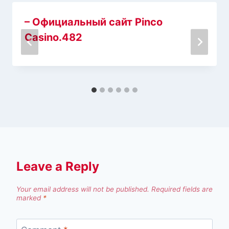
– Официальный сайт Pinco
Casino.482
Leave a Reply
Your email address will not be published.
Required fields are
marked
*