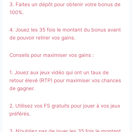
3. Faites un dépôt pour obtenir votre bonus de
100%.
4. Jouez les 35 fois le montant du bonus avant
de pouvoir retirer vos gains.
Conseils pour maximiser vos gains :
1. Jouez aux jeux vidéo qui ont un taux de
retour élevé (RTP) pour maximiser vos chances
de gagner.
2. Utilisez vos FS gratuits pour jouer à vos jeux
préférés.
3. N’oubliez pas de jouer les 35 fois le montant