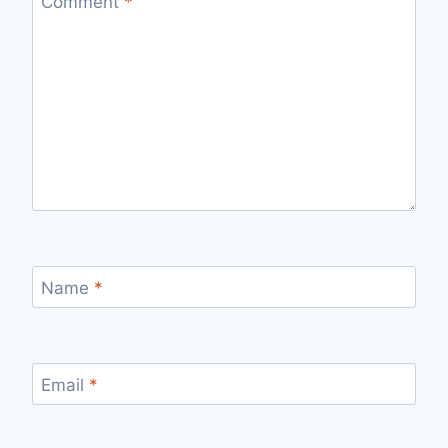
Comment
*
Name
*
Email
*