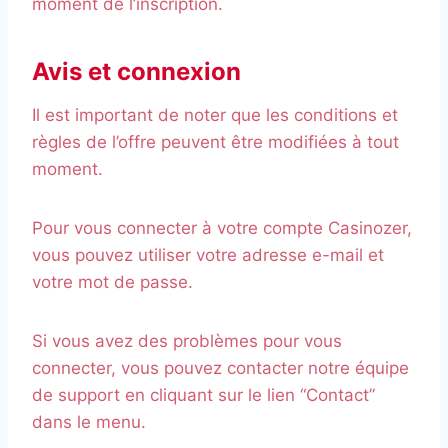
moment de l’inscription.
Avis et connexion
Il est important de noter que les conditions et
règles de l’offre peuvent être modifiées à tout
moment.
Pour vous connecter à votre compte Casinozer,
vous pouvez utiliser votre adresse e-mail et
votre mot de passe.
Si vous avez des problèmes pour vous
connecter, vous pouvez contacter notre équipe
de support en cliquant sur le lien “Contact”
dans le menu.