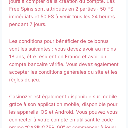
jours à compter de la création du compte. Les
Free Spins sont attribués en 2 parties : 50 FS
immédiats et 50 FS à venir tous les 24 heures
pendant 7 jours.
Les conditions pour bénéficier de ce bonus
sont les suivantes : vous devez avoir au moins
18 ans, être résident en France et avoir un
compte bancaire vérifié. Vous devez également
accepter les conditions générales du site et les
règles de jeu.
Casinozer est également disponible sur mobile
grâce à son application mobile, disponible pour
les appareils iOS et Android. Vous pouvez vous
connecter à votre compte en utilisant le code
promo “CASINOZER100” et commencer à jouer