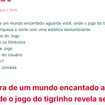
ust 1, 2025
e um mundo encantado aguarda você, onde o jogo do ti
riqueza e sorte com uma estética deslumbrante.
cas do Jogo
 os Símbolos
de Jogo
a do Usuário
r?
a Jornada
ra de um mundo encantado 
de o jogo do tigrinho revela 