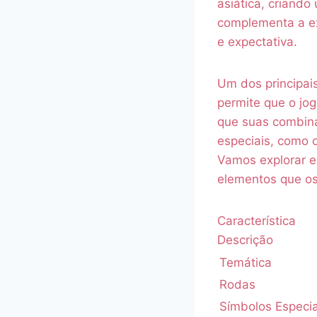
asiática, criand
complementa a ex
e expectativa.
Um dos principais
permite que o jo
que suas combina
especiais, como o
Vamos explorar e
elementos que os
Característica
Descrição
Temática
Rodas
Símbolos Especia