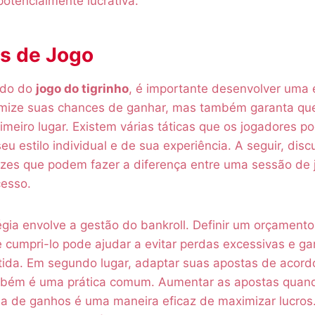
otencialmente lucrativa.
as de Jogo
ndo do
jogo do tigrinho
, é importante desenvolver uma 
mize suas chances de ganhar, mas também garanta que
meiro lugar. Existem várias táticas que os jogadores 
 estilo individual e de sua experiência. A seguir, dis
zes que podem fazer a diferença entre uma sessão de
esso.
égia envolve a gestão do bankroll. Definir um orçament
 cumpri-lo pode ajudar a evitar perdas excessivas e ga
rtida. Em segundo lugar, adaptar suas apostas de acor
ém é uma prática comum. Aumentar as apostas quando
 de ganhos é uma maneira eficaz de maximizar lucros. 