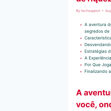
By
techsupport
Aug
A aventura d
segredos de 
Característi
Desvendando
Estratégias 
A Experiênci
Por Que Joga
Finalizando 
A aventu
você, on