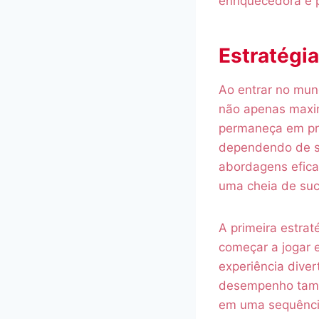
enriquecedora e p
Estratégi
Ao entrar no mu
não apenas maxi
permaneça em pri
dependendo de seu
abordagens efica
uma cheia de suc
A primeira estrat
começar a jogar e
experiência dive
desempenho tamb
em uma sequência