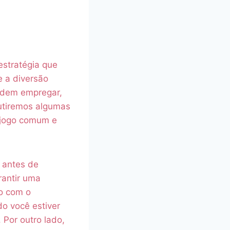
estratégia que
 a diversão
podem empregar,
cutiremos algumas
 jogo comum e
o antes de
rantir uma
do com o
 você estiver
Por outro lado,