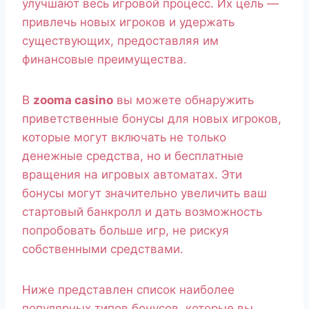
улучшают весь игровой процесс. Их цель —
привлечь новых игроков и удержать
существующих, предоставляя им
финансовые преимущества.
В
zooma casino
вы можете обнаружить
приветственные бонусы для новых игроков,
которые могут включать не только
денежные средства, но и бесплатные
вращения на игровых автоматах. Эти
бонусы могут значительно увеличить ваш
стартовый банкролл и дать возможность
попробовать больше игр, не рискуя
собственными средствами.
Ниже представлен список наиболее
популярных типов бонусов, которые вы