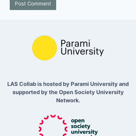
LAS Collab is hosted by Parami University and
supported by the Open Society University
Network.