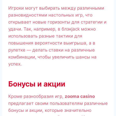
Игроки могут выбирать между различными
разновидностями настольных игр, что
открывает новые горизонты для стратегии и
удачи. Так, например, в блэкjack можно
использовать разные тактики для
повышения вероятности выигрыша, а в
рулетке — делать ставки на различные
комбинации, чтобы увеличить шансы на
успех.
Бонусы и акции
Кроме разнообразия игр,
zooma casino
предлагает своим пользователям различные
бонусы и акции, которые значительно