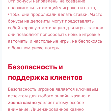
Эти бонусы направлены на создание
положительных эмоций у игроков и на то,
чтобы они продолжали делать ставки. Часто
бонусы на депозиты могут представлять
собой хорошую мотивацию для игры, так как
они позволяют попробовать новые игровые
автоматы и настольные игры, не беспокоясь
о большом риске потерь.
Безопасность и
поддержка клиентов
Безопасность игроков является ключевым
аспектом для любого онлайн-казино, и
zooma casino
уделяет этому особое
внимание. Лицензированное казино