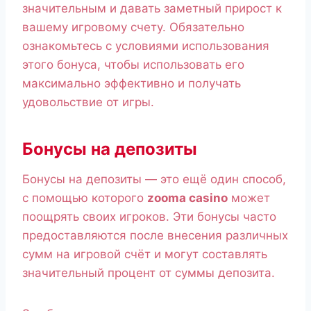
значительным и давать заметный прирост к
вашему игровому счету. Обязательно
ознакомьтесь с условиями использования
этого бонуса, чтобы использовать его
максимально эффективно и получать
удовольствие от игры.
Бонусы на депозиты
Бонусы на депозиты — это ещё один способ,
с помощью которого
zooma casino
может
поощрять своих игроков. Эти бонусы часто
предоставляются после внесения различных
сумм на игровой счёт и могут составлять
значительный процент от суммы депозита.