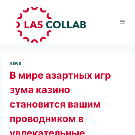
NEWS
В мире азартных игр
зума казино
становится вашим
проводником в
увлекательные