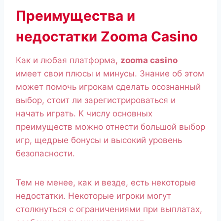
Преимущества и
недостатки Zooma Casino
Как и любая платформа,
zooma casino
имеет свои плюсы и минусы. Знание об этом
может помочь игрокам сделать осознанный
выбор, стоит ли зарегистрироваться и
начать играть. К числу основных
преимуществ можно отнести большой выбор
игр, щедрые бонусы и высокий уровень
безопасности.
Тем не менее, как и везде, есть некоторые
недостатки. Некоторые игроки могут
столкнуться с ограничениями при выплатах,