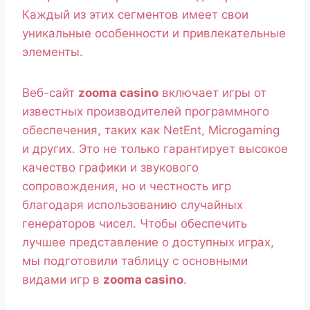
Каждый из этих сегментов имеет свои
уникальные особенности и привлекательные
элементы.
Веб-сайт
zooma casino
включает игры от
известных производителей программного
обеспечения, таких как NetEnt, Microgaming
и других. Это не только гарантирует высокое
качество графики и звукового
сопровождения, но и честность игр
благодаря использованию случайных
генераторов чисел. Чтобы обеспечить
лучшее представление о доступных играх,
мы подготовили таблицу с основными
видами игр в
zooma casino
.