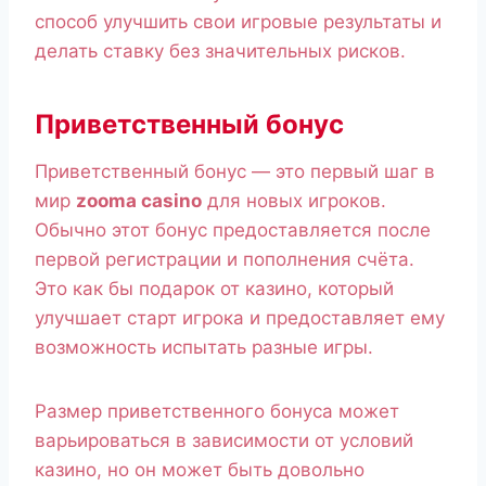
способ улучшить свои игровые результаты и
делать ставку без значительных рисков.
Приветственный бонус
Приветственный бонус — это первый шаг в
мир
zooma casino
для новых игроков.
Обычно этот бонус предоставляется после
первой регистрации и пополнения счёта.
Это как бы подарок от казино, который
улучшает старт игрока и предоставляет ему
возможность испытать разные игры.
Размер приветственного бонуса может
варьироваться в зависимости от условий
казино, но он может быть довольно