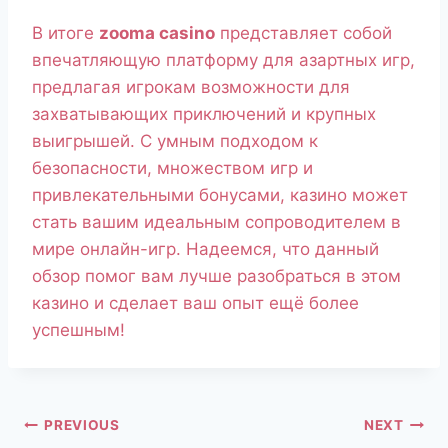
В итоге
zooma casino
представляет собой
впечатляющую платформу для азартных игр,
предлагая игрокам возможности для
захватывающих приключений и крупных
выигрышей. С умным подходом к
безопасности, множеством игр и
привлекательными бонусами, казино может
стать вашим идеальным сопроводителем в
мире онлайн-игр. Надеемся, что данный
обзор помог вам лучше разобраться в этом
казино и сделает ваш опыт ещё более
успешным!
PREVIOUS
NEXT