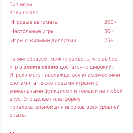
Тип игры
Количество
Игровые автоматы
200+
Настольные игры
50+
Игры с живыми дилерами
25+
Таким образом, можно увидеть, что выбор
игр в
zooma casino
достаточно широкий.
Игроки могут наслаждаться классическими
слотами, а также новыми играми с
уникальными функциями и темами на любой
вкус. Это делает платформу
привлекательной для игроков всех уровней
опыта.