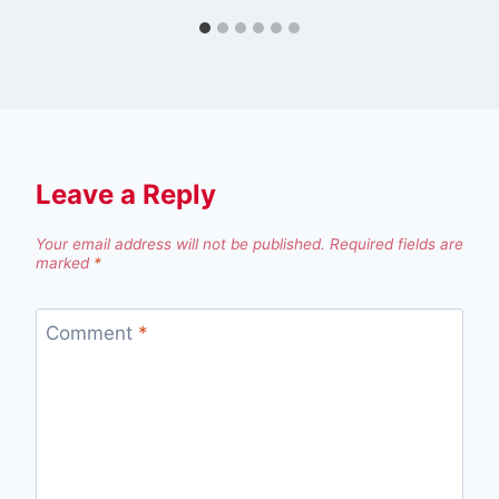
Leave a Reply
Your email address will not be published.
Required fields are
marked
*
Comment
*