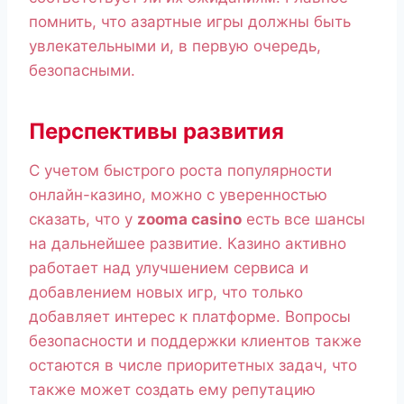
помнить, что азартные игры должны быть
увлекательными и, в первую очередь,
безопасными.
Перспективы развития
С учетом быстрого роста популярности
онлайн-казино, можно с уверенностью
сказать, что у
zooma casino
есть все шансы
на дальнейшее развитие. Казино активно
работает над улучшением сервиса и
добавлением новых игр, что только
добавляет интерес к платформе. Вопросы
безопасности и поддержки клиентов также
остаются в числе приоритетных задач, что
также может создать ему репутацию