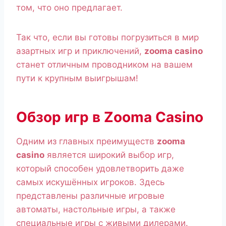
том, что оно предлагает.
Так что, если вы готовы погрузиться в мир
азартных игр и приключений,
zooma casino
станет отличным проводником на вашем
пути к крупным выигрышам!
Обзор игр в Zooma Casino
Одним из главных преимуществ
zooma
casino
является широкий выбор игр,
который способен удовлетворить даже
самых искушённых игроков. Здесь
представлены различные игровые
автоматы, настольные игры, а также
специальные игры с живыми дилерами.