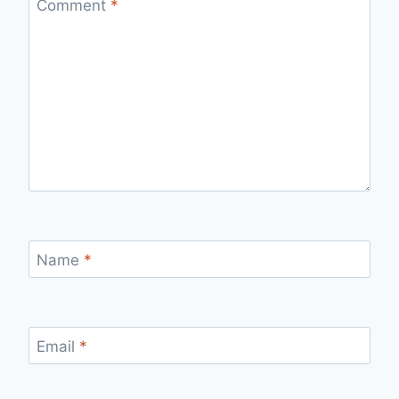
Comment
*
Name
*
Email
*