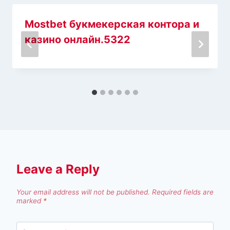
Mostbet букмекерская контора и
казино онлайн.5322
Leave a Reply
Your email address will not be published.
Required fields are
marked
*