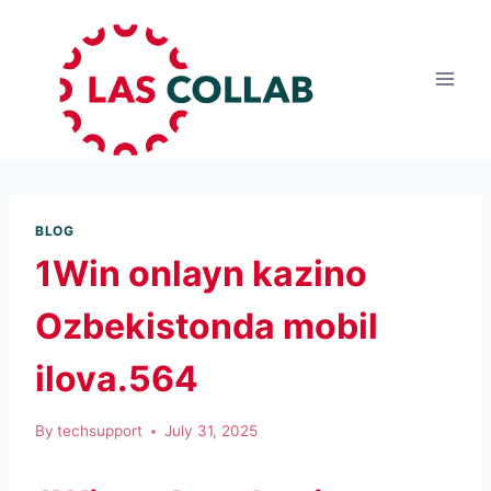
BLOG
1Win onlayn kazino
Ozbekistonda mobil
ilova.564
By
techsupport
July 31, 2025