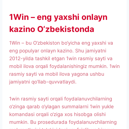
1Win – eng yaxshi onlayn
kazino O‘zbekistonda
1Win – bu O‘zbekiston bo‘yicha eng yaxshi va
eng populyar onlayn kazino. Shu jamiyatni
2012-yilda tashkil etgan 1win rasmiy sayti va
mobil ilova orqali foydalanishingiz mumkin. 1win
rasmiy sayti va mobil ilova yagona ushbu
jamiyatni qo’llab-quvvatlaydi.
1win rasmiy sayti orqali foydalanuvchilarning
o‘zinga qarab o‘ylagan summalarni 1win yukle
komandasi orqali o‘ziga xos hisobga olishi
mumkin. Bu prosedurada foydalanuvchilarning