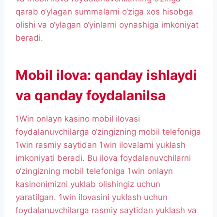
qarab o‘ylagan summalarni o‘ziga xos hisobga
olishi va o‘ylagan o‘yinlarni oynashiga imkoniyat
beradi.
Mobil ilova: qanday ishlaydi
va qanday foydalanilsa
1Win onlayn kasino mobil ilovasi
foydalanuvchilarga o‘zingizning mobil telefoniga
1win rasmiy saytidan 1win ilovalarni yuklash
imkoniyati beradi. Bu ilova foydalanuvchilarni
o‘zingizning mobil telefoniga 1win onlayn
kasinonimizni yuklab olishingiz uchun
yaratilgan. 1win ilovasini yuklash uchun
foydalanuvchilarga rasmiy saytidan yuklash va