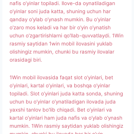
nafis o’yinlar topiladi. Ilove-da oynatiladigan
o’yinlar soni juda katta, shuning uchun har
qanday o’ylab o’ynash mumkin. Bu o’yinlar
o’zaro mos keladi va har bir o’yin o’ynatish
uchun o’zgartirishlarni qo’llab-quvvatlaydi. 1Win
rasmiy saytidan 1win mobil ilovasini yuklab
olishingiz mumkin, chunki bu rasmiy ilovalar
orasidagi biri.
1Win mobil ilovasida faqat slot o’yinlari, bet
o’yinlari, kartal o’yinlari, va boshqa o’yinlar
topiladi. Slot o’yinlari juda katta sonda, shuning
uchun bu o’yinlar o’ynatiladigan ilovada juda
yaxshi tanlov bo’lib chiqadi. Bet o’yinlari va
kartal o’yinlari ham juda nafis va o’ylab o’ynash
mumkin. 1Win rasmiy saytidan yuklab olishingiz